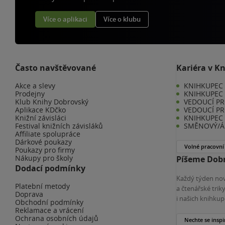
Více o aplikaci
Více o klubu
Často navštěvované
Kariéra v K
Akce a slevy
KNIHKUPEC -
Prodejny
KNIHKUPEC 
Klub Knihy Dobrovský
VEDOUCÍ PR
Aplikace KDčko
VEDOUCÍ PR
Knižní závisláci
KNIHKUPEC 
Festival knižních závisláků
SMĚNOVÝ/Á 
Affiliate spolupráce
Dárkové poukazy
Volné pracovní
Poukazy pro firmy
Nákupy pro školy
Píšeme Dobr
Dodací podmínky
Každý týden nov
Platební metody
a čtenářské tri
Doprava
i našich knihkup
Obchodní podmínky
Reklamace a vrácení
Ochrana osobních údajů
Nechte se inspi