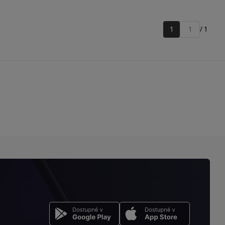
1
/ 1
Přejít
na
stránku