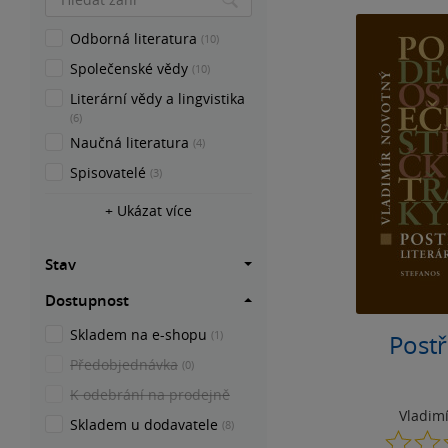
Odborná literatura
(10)
Společenské vědy
(10)
Literární vědy a lingvistika
(6)
Naučná literatura
(4)
Spisovatelé
(3)
+ Ukázat více
Stav
Dostupnost
Skladem na e-shopu
(1)
Post
Předobjednávka
(0)
K odebrání na prodejně
Vladim
Skladem u dodavatele
(8)