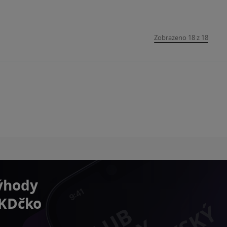
Zobrazeno 18 z 18
výhody
 KDčko