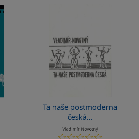
Ta naše postmoderna
česká…
Vladimír Novotný
0.0