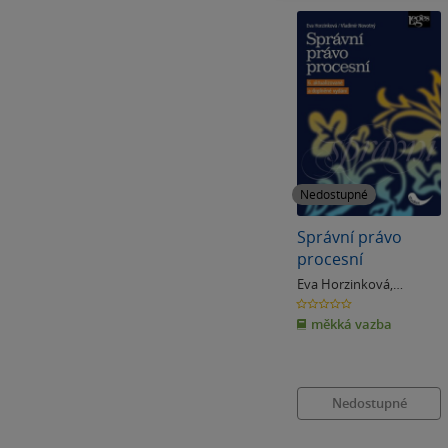
Nedostupné
Správní právo
procesní
Eva Horzinková
,
Vladimír Novotný
0.0
z
měkká vazba
5
hvězdiček
Nedostupné