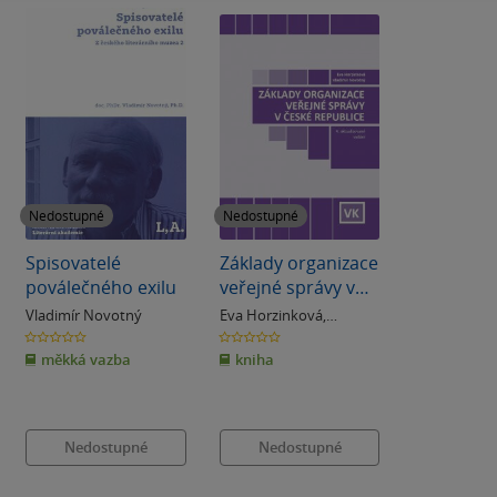
Nedostupné
Nedostupné
Spisovatelé
Základy organizace
poválečného exilu
veřejné správy v
ČR, 4. vydání
Vladimír Novotný
Eva Horzinková
,
Vladimír Novotný
0.0
0.0
z
z
měkká vazba
kniha
5
5
hvězdiček
hvězdiček
Nedostupné
Nedostupné