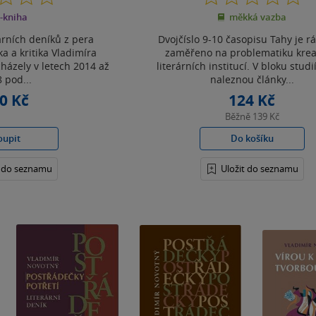
z
z
-kniha
měkká vazba
5
5
hvězdiček
hvězdiček
árních deníků z pera
Dvojčíslo 9-10 časopisu Tahy je 
ka a kritika Vladimíra
zaměřeno na problematiku kreat
házely v letech 2014 až
literárních institucí. V bloku studi
 pod...
naleznou články...
0 Kč
124 Kč
Běžně
139 Kč
oupit
Do košíku
t do seznamu
Uložit do seznamu