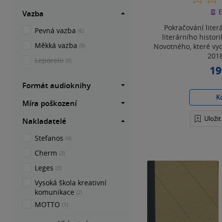
E
Vazba
Pokračování liter
Pevná vazba
(6)
literárního histori
Měkká vazba
Novotného, které vyc
(9)
2018
Leporelo
(0)
19
Formát audioknihy
K
Míra poškození
Uloži
Nakladatelé
Stefanos
(4)
Cherm
(3)
Leges
(3)
Vysoká škola kreativní
komunikace
(2)
MOTTO
(1)