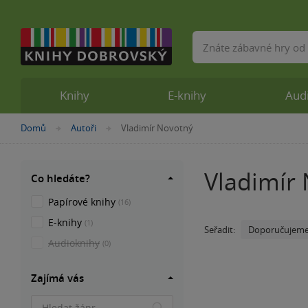
Vyhledávání
Knihy
E-knihy
Aud
Nacházíte
Domů
Autoři
Vladimír Novotný
»
»
se
zde:
Vladimír
Co hledáte?
Papírové knihy
(16)
E-knihy
(1)
Doporučujem
Seřadit:
Audioknihy
(0)
Zajímá vás