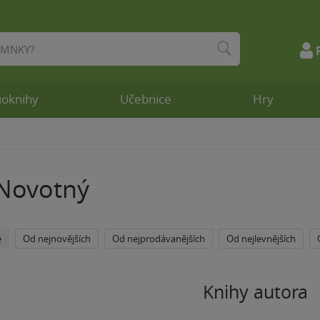
ioknihy
Učebnice
Hry
 Novotný
e
Od nejnovějších
Od nejprodávanějších
Od nejlevnějších
Knihy autora