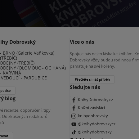
nihy Dobrovský
Více o nás
 BRNO (Galerie Vaňkovka)
Spojuje nás nejen láska ke knihám. K
(TŘEBÍČ)
Dobrovský vždy budou rodinnou firm
ODEJNY (TŘEBÍČ)
pamatuje na své kořeny.
ODEJNY (OLOMOUC - OC HANÁ)
- KARVINÁ
VEDOUCÍ - PARDUBICE
Přečtěte si náš příběh
Sledujte nás
 pozice
ý blog
KnihyDobrovsky.cz
Knižní závisláci
é recenze, doporučení, tipy
knihydobrovsky
ky. Od zkušených redaktorů
ců.
@knihydobrovskycz
@knihydobrovsky
rovat