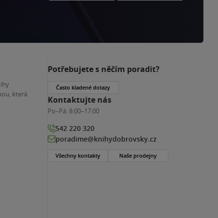
Potřebujete s něčím poradit?
nihy
Často kladené dotazy
ou, která
Kontaktujte nás
Po–Pá:
8:00–17:00
542 220 320
poradime@knihydobrovsky.cz
Všechny kontakty
Naše prodejny