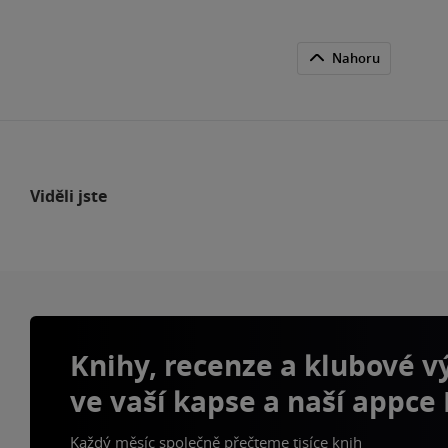
Nahoru
Viděli jste
Knihy, recenze a klubové 
ve vaší kapse a naší appce
Každý měsíc společně přečteme tisíce knih