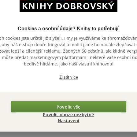
Cookies a osobní údaje? Knihy to potřebují.
h cookies jste určitě již slyšeli. I my je využíváme ke shromažďován
Nedostupné
Nedostupné
Nedostupné
, aby náš e-shop dobře fungoval a mohli jsme ho nadále zlepšovat
vat lepší a cílenější reklamu. Žádných 50 odstínů, ale klidně Vergil
Problémy a
Na kytaru snadno
Eseje o r
s může předat marketingovým platformám i některé vaše osobní úda
příběhy
a rychle aneb
spisovatel
bedlivě hlídáme. Jako naši vlastní knihovnu!
efektivní
Vladimír Novotný
Vladimír Novotný
Vladimír No
metoda,jak se
Majcherová
0.0
0.0
0.0
Zjistit více
z
z
z
naučit doprovázet
pevná vazba
měkká vazba
kniha
5
5
5
hvězdiček
hvězdiček
hvězdiček
písničk
Nedostupné
Nedostupné
Nedos
Povolit vše
Povolit pouze nezbytné
Nastavení