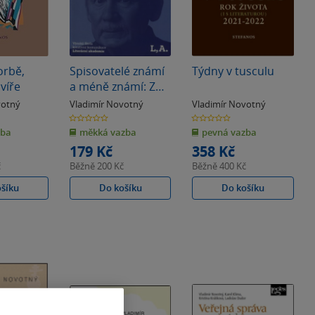
orbě,
Spisovatelé známí
Týdny v tusculu
víře
a méně známí: Z
českého
votný
Vladimír Novotný
Vladimír Novotný
literárního muzea
0.0
0.0
z
z
zba
měkká vazba
pevná vazba
5
5
hvězdiček
hvězdiček
179 Kč
358 Kč
č
Běžně
200 Kč
Běžně
400 Kč
ošíku
Do košíku
Do košíku