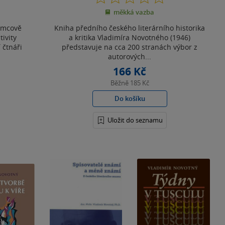
z
měkká vazba
5
hvězdiček
rámcově
Kniha předního českého literárního historika
ivity
a kritika Vladimíra Novotného (1946)
í čtnáři
představuje na cca 200 stranách výbor z
autorových...
166 Kč
Běžně
185 Kč
Do košíku
Uložit do seznamu