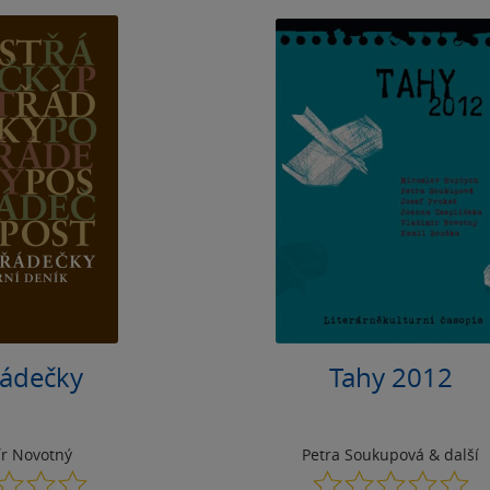
řádečky
Tahy 2012
ír Novotný
Petra Soukupová
& další
0.0
0.0