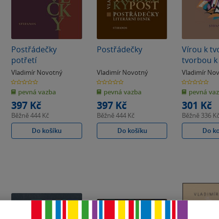
Postřádečky
Postřádečky
Vírou k tv
potřetí
tvorbou k 
Vladimír Novotný
Vladimír Novotný
Vladimír No
0.0
0.0
0.0
z
z
z
pevná vazba
pevná vazba
pevná va
5
5
5
hvězdiček
hvězdiček
hvězdiček
397 Kč
397 Kč
301 Kč
Běžně
444 Kč
Běžně
444 Kč
Běžně
336 K
Do košíku
Do košíku
Do k