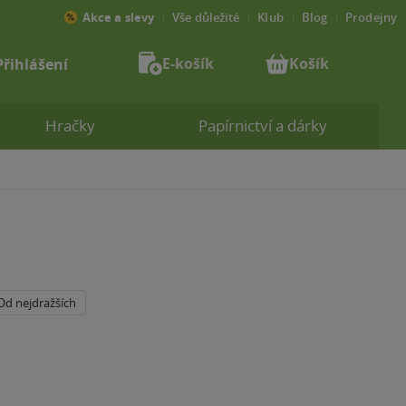
Akce a slevy
Vše důležité
Klub
Blog
Prodejny
E-košík
Košík
Přihlášení
Hračky
Papírnictví a dárky
Od nejdražších