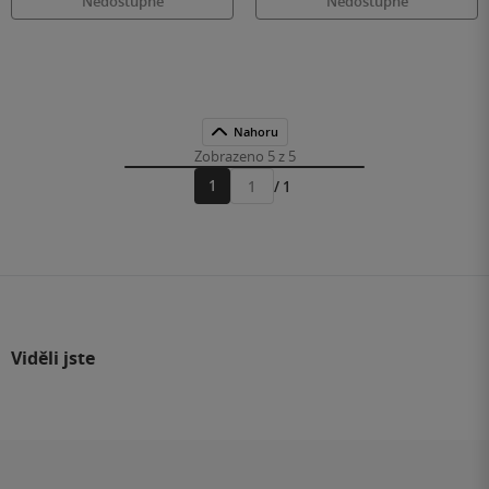
Nedostupné
Nedostupné
Nahoru
Zobrazeno 5 z 5
1
/ 1
Přejít
na
stránku
Viděli jste