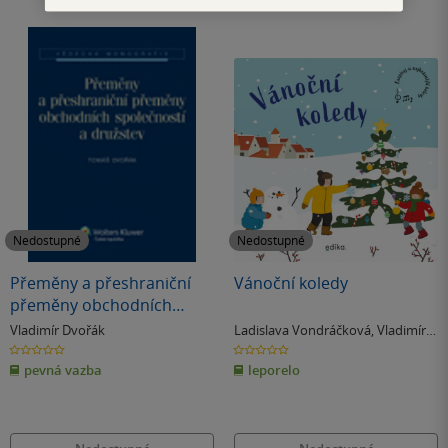
Nedostupné
Nedostupné
Přeměny a přeshraniční
Vánoční koledy
přeměny obchodních
společností a družstev
Vladimír Dvořák
Ladislava Vondráčková
,
Vladimír
Dvořák
0.0
0.0
z
z
pevná vazba
leporelo
5
5
hvězdiček
hvězdiček