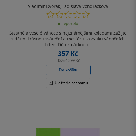
Vladimír Dvořák
,
Ladislava Vondráčková
0.0
z
leporelo
5
hvězdiček
Šťastné a veselé Vánoce s nejznámějšími koledami Zažijte
s dětmi krásnou sváteční atmosféru za zvuku vánočních
koled. Děti zmáčknou...
357 Kč
Běžně
399 Kč
Do košíku
Uložit do seznamu