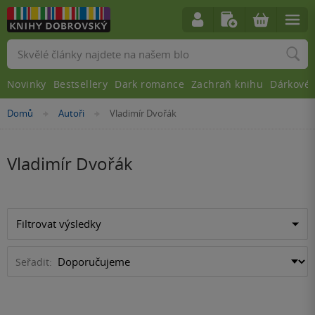
Vyhledávání
Novinky
Bestsellery
Dark romance
Zachraň knihu
Dárkové 
Nacházíte
Domů
Autoři
Vladimír Dvořák
»
»
se
zde:
Vladimír Dvořák
Filtrovat výsledky
Seřadit: