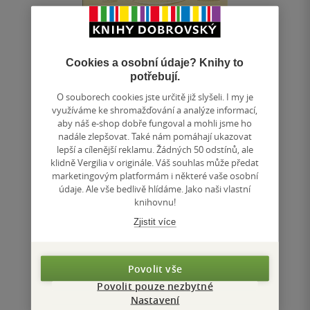
Únětická kultura
Cookies a osobní údaje? Knihy to
potřebují.
Vladimír Dvořák
& další
O souborech cookies jste určitě již slyšeli. I my je
0.0
z
využíváme ke shromažďování a analýze informací,
měkká vazba
5
aby náš e-shop dobře fungoval a mohli jsme ho
hvězdiček
nadále zlepšovat. Také nám pomáhají ukazovat
Netradiční vhled do naší vzdálené historie i blízké
lepší a cílenější reklamu. Žádných 50 odstínů, ale
současnosti.
klidně Vergilia v originále. Váš souhlas může předat
marketingovým platformám i některé vaše osobní
údaje. Ale vše bedlivě hlídáme. Jako naši vlastní
Nedostupné
knihovnu!
Zjistit více
Uložit do seznamu
Povolit vše
Povolit pouze nezbytné
Nastavení