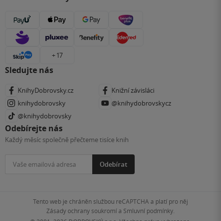
+ 17
Sledujte nás
KnihyDobrovsky.cz
Knižní závisláci
knihydobrovsky
@knihydobrovskycz
@knihydobrovsky
Odebírejte nás
Každý měsíc společně přečteme tisíce knih
Odebírat
Tento web je chráněn službou reCAPTCHA a platí pro něj
Zásady ochrany soukromí
a
Smluvní podmínky
.