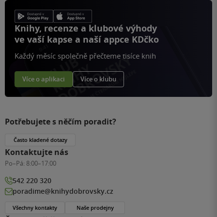
Knihy, recenze a klubové výhody
ve vaší kapse a naší appce KDčko
Každý měsíc společně přečteme tisíce knih
Více o aplikaci
Více o klubu
Potřebujete s něčím poradit?
Často kladené dotazy
Kontaktujte nás
Po–Pá:
8:00–17:00
542 220 320
poradime@knihydobrovsky.cz
Všechny kontakty
Naše prodejny