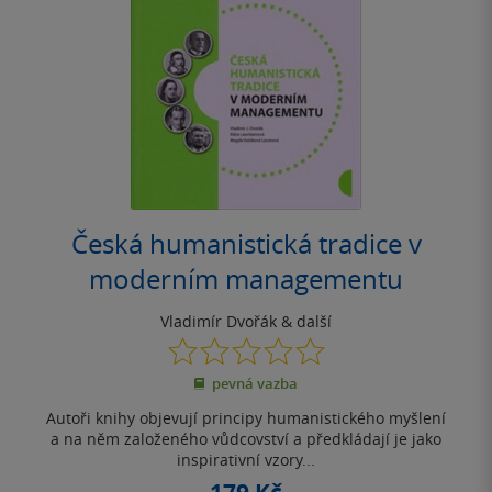
Česká humanistická tradice v
moderním managementu
Vladimír Dvořák
& další
0.0
z
pevná vazba
5
hvězdiček
Autoři knihy objevují principy humanistického myšlení
a na něm založeného vůdcovství a předkládají je jako
inspirativní vzory...