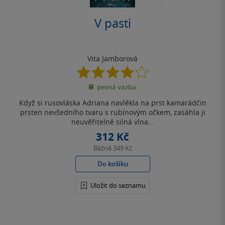
V pasti
Vita Jamborová
4.0
z
pevná vazba
5
hvězdiček
Když si rusovláska Adriana navlékla na prst kamarádčin
prsten nevšedního tvaru s rubínovým očkem, zasáhla ji
neuvěřitelně silná vlna...
312 Kč
Běžně
349 Kč
Do košíku
Uložit do seznamu