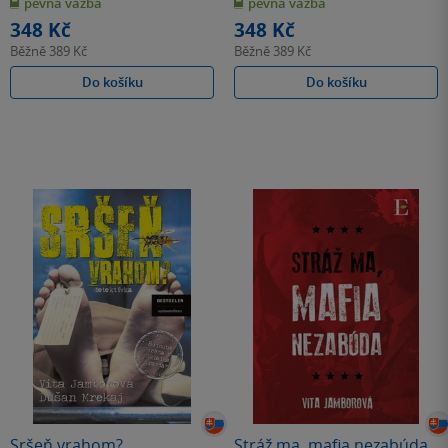
pevná vazba
pevná vazba
5
5
hvězdiček
hvězdiček
348 Kč
348 Kč
Běžně
389 Kč
Běžně
389 Kč
Do košíku
Do košíku
Sršeň vrahom?
Stráž ma, mafia nezabúda