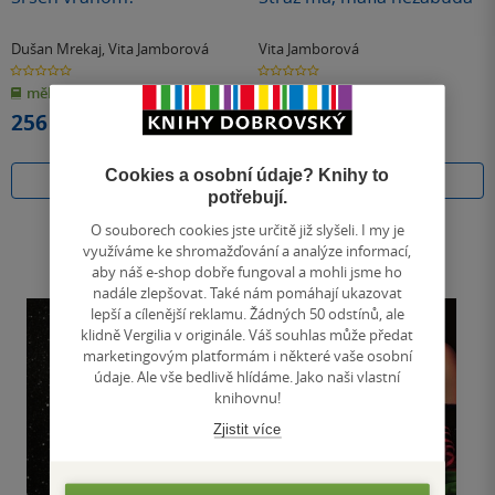
Dušan Mrekaj
,
Vita Jamborová
Vita Jamborová
0.0
0.0
z
z
měkká vazba
měkká vazba
5
5
hvězdiček
hvězdiček
256 Kč
269 Kč
Cookies a osobní údaje? Knihy to
Do košíku
Do košíku
potřebují.
O souborech cookies jste určitě již slyšeli. I my je
využíváme ke shromažďování a analýze informací,
aby náš e-shop dobře fungoval a mohli jsme ho
nadále zlepšovat. Také nám pomáhají ukazovat
lepší a cílenější reklamu. Žádných 50 odstínů, ale
klidně Vergilia v originále. Váš souhlas může předat
marketingovým platformám i některé vaše osobní
údaje. Ale vše bedlivě hlídáme. Jako naši vlastní
knihovnu!
Zjistit více