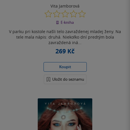
Vita Jamborová
0.0
z
E-kniha
5
hvězdiček
V parku pri kostole našli telo zavraždenej mladej ženy. Na
tele mala nápis: druhá. Niekoľko dní predtým bola
zavraždená iná...
269 Kč
Koupit
Uložit do seznamu