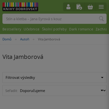
Vyhledávání
Bestsellery
Učebnice
Školní potřeby
Dark romance
Zachra
Nacházíte
Domů
Autoři
Vita Jamborová
»
»
se
zde:
Vita Jamborová
Filtrovat výsledky
Seřadit: