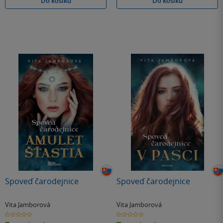
Do košíku
Do košíku
Spoveď čarodejnice
Spoveď čarodejnice
Vita Jamborová
Vita Jamborová
0.0
0.0
z
z