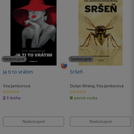
Nedostupné
Nedostupné
Ja ti to vrátim
Sršeň
Vita Jamborová
Dušan Mrekaj
,
Vita Jamborová
0.0
0.0
z
z
E-kniha
pevná vazba
5
5
hvězdiček
hvězdiček
Nedostupné
Nedostupné