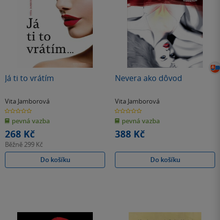
Já ti to vrátím
Nevera ako dôvod
Vita Jamborová
Vita Jamborová
0.0
0.0
z
z
pevná vazba
pevná vazba
5
5
hvězdiček
hvězdiček
268 Kč
388 Kč
Běžně
299 Kč
Do košíku
Do košíku