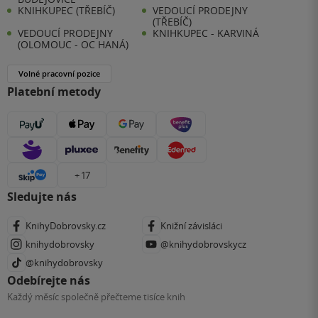
KNIHKUPEC (TŘEBÍČ)
VEDOUCÍ PRODEJNY
(TŘEBÍČ)
VEDOUCÍ PRODEJNY
KNIHKUPEC - KARVINÁ
(OLOMOUC - OC HANÁ)
Volné pracovní pozice
Platební metody
+ 17
Sledujte nás
KnihyDobrovsky.cz
Knižní závisláci
knihydobrovsky
@knihydobrovskycz
@knihydobrovsky
Odebírejte nás
Každý měsíc společně přečteme tisíce knih