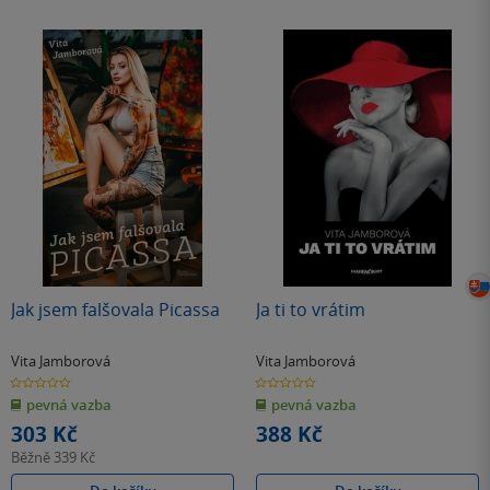
Jak jsem falšovala Picassa
Ja ti to vrátim
Vita Jamborová
Vita Jamborová
0.0
0.0
z
z
pevná vazba
pevná vazba
5
5
hvězdiček
hvězdiček
303 Kč
388 Kč
Běžně
339 Kč