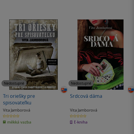
Nedostupné
Nedostupné
Tri oriešky pre
Srdcová dáma
spisovateľku
Vita Jamborová
Vita Jamborová
0.0
0.0
z
z
měkká vazba
E-kniha
5
5
hvězdiček
hvězdiček