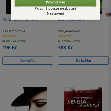
Povolit vše
Povolit pouze nezbytné
Nastavení
Potomkovia bohov
Srdcová dáma
Vita Jamborová
Vita Jamborová
0.0
0.0
z
z
měkká vazba
pevná vazba
5
5
hvězdiček
hvězdiček
196 Kč
388 Kč
Do košíku
Do košíku