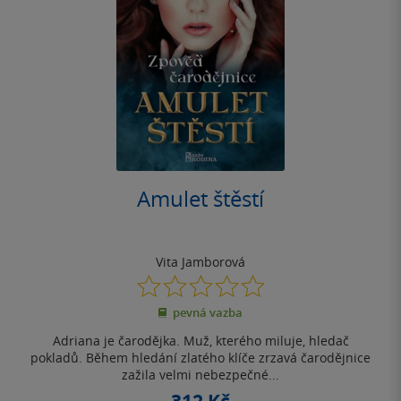
Amulet štěstí
Vita Jamborová
0.0
z
pevná vazba
5
hvězdiček
Adriana je čarodějka. Muž, kterého miluje, hledač
pokladů. Během hledání zlatého klíče zrzavá čarodějnice
zažila velmi nebezpečné...