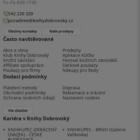
Po–Pá:
8:00–17:00
542 220 320
poradime@knihydobrovsky.cz
Všechny kontakty
Naše prodejny
Často navštěvované
Akce a slevy
Prodejny
Klub Knihy Dobrovský
Aplikace KDčko
Knižní závisláci
Festival knižních závisláků
Affiliate spolupráce
Dárkové poukazy
Poukazy pro firmy
Nákupy pro školy
Dodací podmínky
Platební metody
Doprava
Obchodní podmínky
Reklamace a vrácení
Ochrana osobních údajů
Nastavení cookies
Vše důležité
Kariéra v Knihy Dobrovský
KNIHKUPEC (ZKRÁCENÝ
KNIHKUPEC - BRNO (Galerie
ÚVAZEK) - ČESKÉ
Vaňkovka)
BUDĚJOVICE