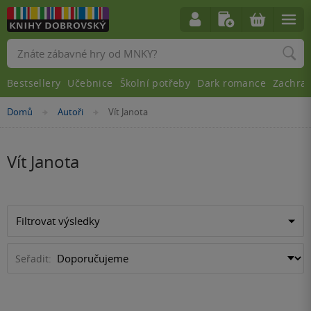
Vyhledávání
Bestsellery
Učebnice
Školní potřeby
Dark romance
Zachra
Nacházíte
Domů
Autoři
Vít Janota
»
»
se
zde:
Vít Janota
Filtrovat výsledky
Seřadit: