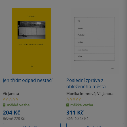
Jen třídit odpad nestačí
Poslední zpráva z
obleženého města
Vít Janota
Monika Immrová
,
Vít Janota
0.0
0.0
z
z
měkká vazba
měkká vazba
5
5
hvězdiček
hvězdiček
204 Kč
311 Kč
Běžně
228 Kč
Běžně
348 Kč