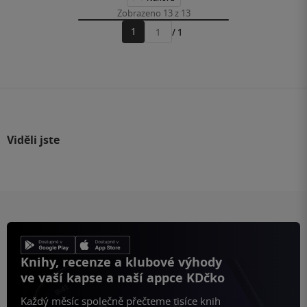
Zobrazeno 13 z 13
1
/ 1
Přejít
na
stránku
Viděli jste
Knihy, recenze a klubové výhody
ve vaší kapse a naší appce KDčko
Každý měsíc společně přečteme tisíce knih