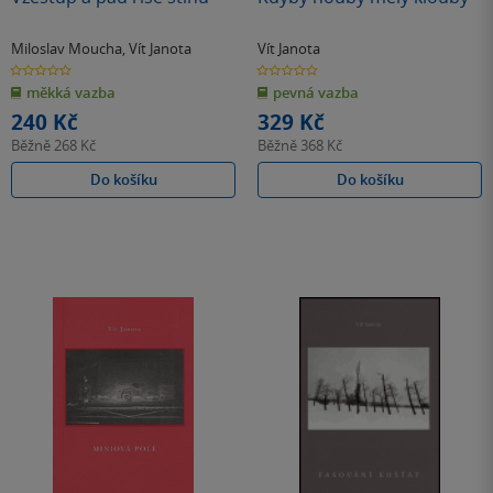
Miloslav Moucha
,
Vít Janota
Vít Janota
0.0
0.0
z
z
měkká vazba
pevná vazba
5
5
hvězdiček
hvězdiček
240 Kč
329 Kč
Běžně
268 Kč
Běžně
368 Kč
Do košíku
Do košíku