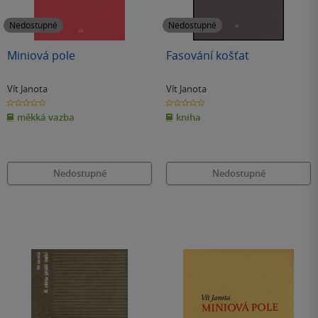
Nedostupné
Nedostupné
Miniová pole
Fasování košťat
Vít Janota
Vít Janota
0.0
0.0
z
z
měkká vazba
kniha
5
5
hvězdiček
hvězdiček
Nedostupné
Nedostupné