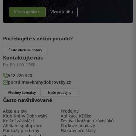
Více o aplikaci
Více o klubu
Potřebujete s něčím poradit?
Často kladené dotazy
Kontaktujte nás
Po–Pá:
8:00–17:00
542 220 320
poradime@knihydobrovsky.cz
Všechny kontakty
Naše prodejny
Často navštěvované
Akce a slevy
Prodejny
Klub Knihy Dobrovský
Aplikace KDčko
Knižní závisláci
Festival knižních závisláků
Affiliate spolupráce
Dárkové poukazy
Poukazy pro firmy
Nákupy pro školy