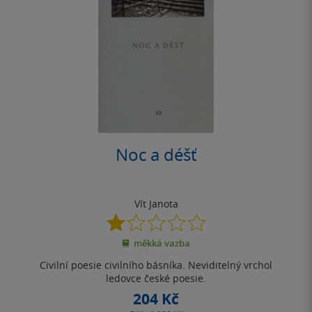
Noc a déšť
Vít Janota
1.0
z
měkká vazba
5
hvězdiček
Civilní poesie civilního básníka. Neviditelný vrchol
ledovce české poesie.
204 Kč