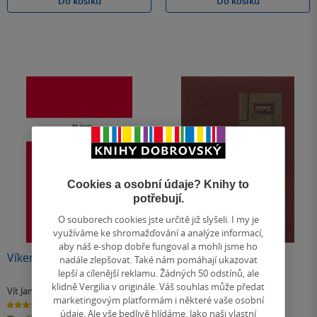
Do košíku
Do košíku
Cookies a osobní údaje? Knihy to
potřebují.
O souborech cookies jste určitě již slyšeli. I my je
využíváme ke shromažďování a analýze informací,
aby náš e-shop dobře fungoval a mohli jsme ho
Víkend v jakémsi Švýcarsku
Uličnice
nadále zlepšovat. Také nám pomáhají ukazovat
lepší a cílenější reklamu. Žádných 50 odstínů, ale
klidně Vergilia v originále. Váš souhlas může předat
Vít Janota
Vít Janota
marketingovým platformám i některé vaše osobní
5.0
5.0
z
z
údaje. Ale vše bedlivě hlídáme. Jako naši vlastní