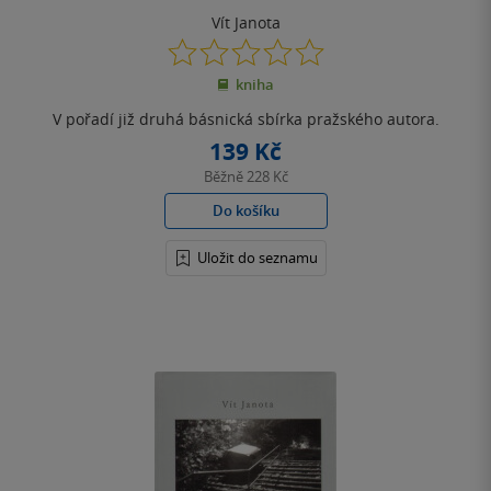
Vít Janota
0.0
z
kniha
5
hvězdiček
V pořadí již druhá básnická sbírka pražského autora.
139 Kč
Běžně
228 Kč
Do košíku
Uložit do seznamu