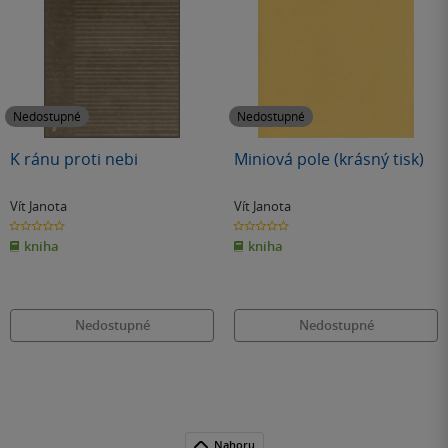
Nedostupné
Nedostupné
K ránu proti nebi
Miniová pole (krásný tisk)
Vít Janota
Vít Janota
0.0
0.0
z
z
kniha
kniha
5
5
hvězdiček
hvězdiček
Nedostupné
Nedostupné
Nahoru