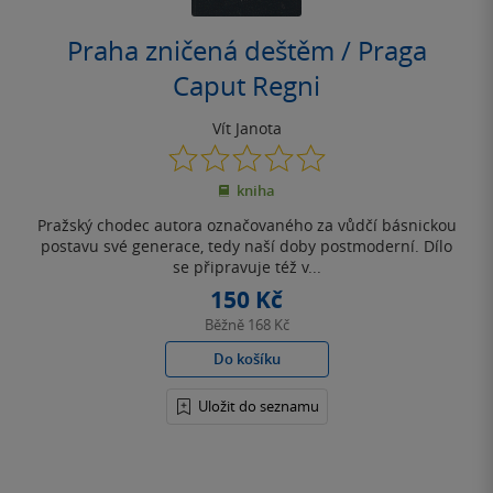
Praha zničená deštěm / Praga
Caput Regni
Vít Janota
0.0
z
kniha
5
hvězdiček
Pražský chodec autora označovaného za vůdčí básnickou
postavu své generace, tedy naší doby postmoderní. Dílo
se připravuje též v...
150 Kč
Běžně
168 Kč
Do košíku
Uložit do seznamu