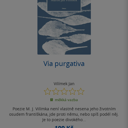
Via purgativa
Vilímek Jan
0.0
z
měkká vazba
5
hvězdiček
Poezie M. J. Vilímka není vlastně nesena jeho životním
osudem františkána, jde proti němu, nebo spíš podél něj.
Je to poezie divokého...