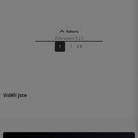
Nahoru
Zobrazeno 5 z 5
1
/ 1
Přejít
na
stránku
Viděli jste