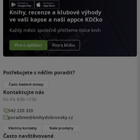
Knihy, recenze a klubové výhody
ve vaší kapse a naší appce KDčko
Každý měsíc společně přečteme tisíce knih
Více o aplikaci
Více o klubu
Potřebujete s něčím poradit?
Často kladené dotazy
Kontaktujte nás
Po–Pá:
8:00–17:00
542 220 320
poradime@knihydobrovsky.cz
Všechny kontakty
Naše prodejny
Často navštěvované