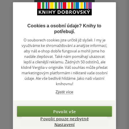
Povinnost snu
Cookies a osobní údaje? Knihy to
potřebují.
Vilímek Jan
O souborech cookies jste určitě již slyšeli. I my je
0.0
využíváme ke shromažďování a analýze informací,
z
měkká vazba
5
aby náš e-shop dobře fungoval a mohli jsme ho
hvězdiček
nadále zlepšovat. Také nám pomáhají ukazovat
Nová, v pořadí druhá sbírka autora. Vzhledem k
lepší a cílenější reklamu. Žádných 50 odstínů, ale
předchozí sbírce tvoří určité novum úsilí o znovu-
klidně Vergilia v originále. Váš souhlas může předat
zapojení opomíjeného jazyku náboženství....
marketingovým platformám i některé vaše osobní
údaje. Ale vše bedlivě hlídáme. Jako naši vlastní
knihovnu!
Nedostupné
Zjistit více
Uložit do seznamu
Povolit vše
Povolit pouze nezbytné
Nastavení