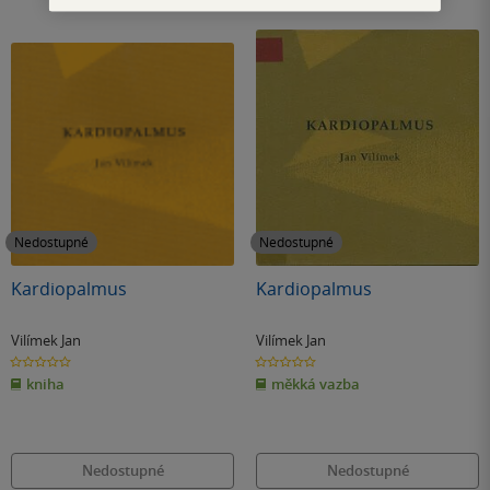
Nedostupné
Nedostupné
Kardiopalmus
Kardiopalmus
Vilímek Jan
Vilímek Jan
0.0
0.0
z
z
kniha
měkká vazba
5
5
hvězdiček
hvězdiček
Nedostupné
Nedostupné