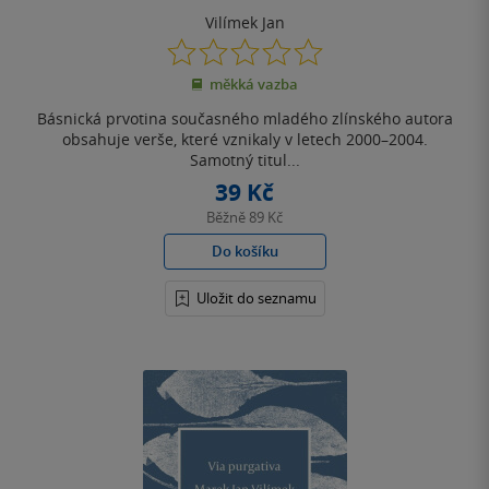
Vilímek Jan
0.0
z
měkká vazba
5
hvězdiček
Básnická prvotina současného mladého zlínského autora
obsahuje verše, které vznikaly v letech 2000–2004.
Samotný titul...
39 Kč
Běžně
89 Kč
Do košíku
Uložit do seznamu