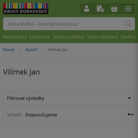
Vyhledávání
Bestsellery
Učebnice
Školní potřeby
Dark romance
Zachra
Nacházíte
Domů
Autoři
Vilímek Jan
»
»
se
zde:
Vilímek Jan
Filtrovat výsledky
Seřadit: