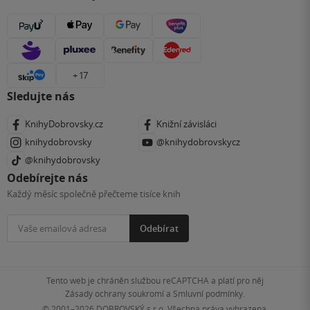
+ 17
Sledujte nás
KnihyDobrovsky.cz
Knižní závisláci
knihydobrovsky
@knihydobrovskycz
@knihydobrovsky
Odebírejte nás
Každý měsíc společně přečteme tisíce knih
Odebírat
Tento web je chráněn službou reCAPTCHA a platí pro něj
Zásady ochrany soukromí
a
Smluvní podmínky
.
© 2001–2026
DOBROVSKÝ s.r.o. Všechna práva vyhrazena.