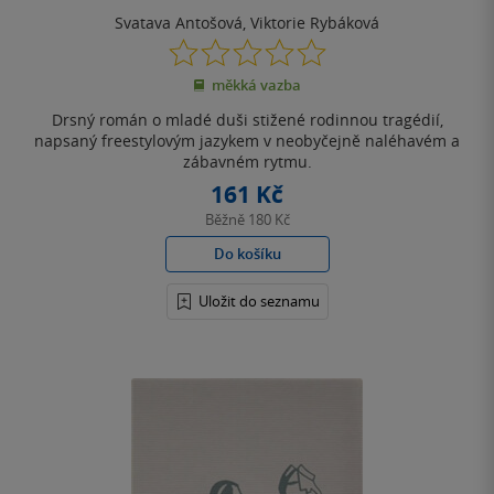
Svatava Antošová
,
Viktorie Rybáková
0.0
z
měkká vazba
5
hvězdiček
Drsný román o mladé duši stižené rodinnou tragédií,
napsaný freestylovým jazykem v neobyčejně naléhavém a
zábavném rytmu.
161 Kč
Běžně
180 Kč
Do košíku
Uložit do seznamu