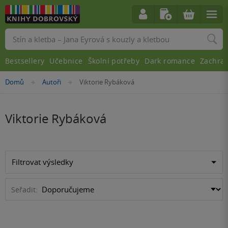
Vyhledávání
Bestsellery
Učebnice
Školní potřeby
Dark romance
Zachra
Nacházíte
Domů
Autoři
Viktorie Rybáková
»
»
se
zde:
Viktorie Rybáková
Filtrovat výsledky
Seřadit: