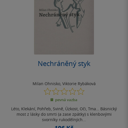
Nechráněný styk
Milan Ohnisko
,
Viktorie Rybáková
0.0
z
pevná vazba
5
hvězdiček
Léto, Klekání, Pohřeb, Svině, Úzkost, Oči, Tma… Básnický
most z lásky do smrti (a zase zpátky) s klenbovými
svorníky rukodělných...