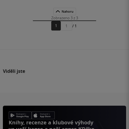
Nahoru
Zobrazeno 3 z 3
1
/ 1
Přejít
na
stránku
Viděli jste
Knihy, recenze a klubové výhody