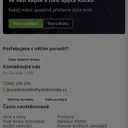
ve vaší kapse a naší appce KDčko
Každý měsíc společně přečteme tisíce knih
Více o aplikaci
Více o klubu
Potřebujete s něčím poradit?
Často kladené dotazy
Kontaktujte nás
Po–Pá:
8:00–17:00
542 220 320
poradime@knihydobrovsky.cz
Všechny kontakty
Naše prodejny
Často navštěvované
Akce a slevy
Prodejny
Klub Knihy Dobrovský
Aplikace KDčko
Knižní závisláci
Festival knižních závisláků