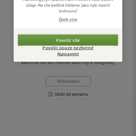
údaje. Ale vše bedlivě hlídáme. Jako naši vlastní
knihovnu!
Ochočené smrti
Zjistit více
Viktorie Rybáková
Povolit vše
0.0
Povolit pouze nezbytné
z
kniha
5
Nastavení
hvězdiček
Básnická sbírka chebské básnířky a fotografky.
Nedostupné
Uložit do seznamu