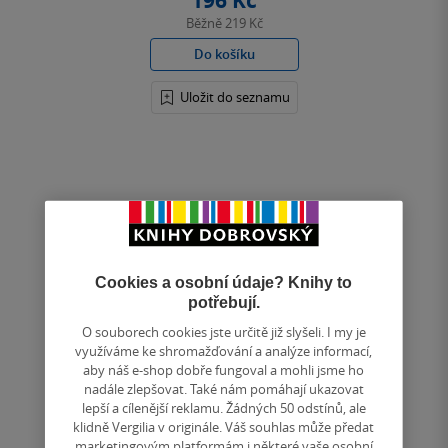
196 Kč
Běžně
219 Kč
Do košíku
Uložit do seznamu
Cookies a osobní údaje? Knihy to
potřebují.
O souborech cookies jste určitě již slyšeli. I my je
Nedostupné
využíváme ke shromažďování a analýze informací,
aby náš e-shop dobře fungoval a mohli jsme ho
nadále zlepšovat. Také nám pomáhají ukazovat
lepší a cílenější reklamu. Žádných 50 odstínů, ale
klidně Vergilia v originále. Váš souhlas může předat
marketingovým platformám i některé vaše osobní