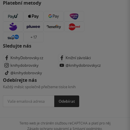
Platební metody
+ 17
Sledujte nás
KnihyDobrovsky.cz
Knižní závisláci
knihydobrovsky
@knihydobrovskycz
@knihydobrovsky
Odebírejte nás
Každý měsíc společně přečteme tisíce knih
Odebírat
Tento web je chráněn službou reCAPTCHA a platí pro něj
Zásady ochrany soukromí
a
Smluvní podmínky
.