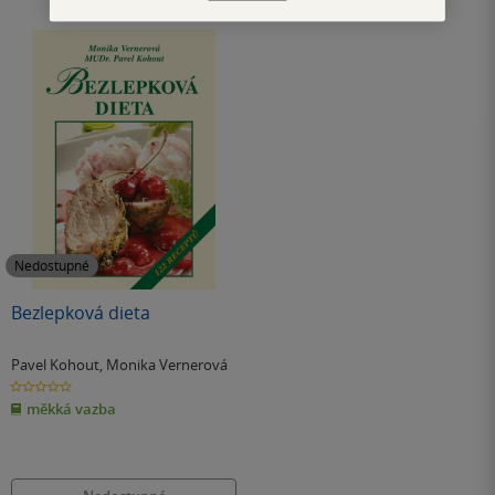
Nedostupné
Bezlepková dieta
Pavel Kohout
,
Monika Vernerová
0.0
z
měkká vazba
5
hvězdiček