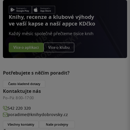
Knihy, recenze a klubové výhody
ve vaší kapse a naší appce KDčko
Každý měsíc společně přečteme tisíce knih
Více o aplikaci
Více o klubu
Potřebujete s něčím poradit?
Často kladené dotazy
Kontaktujte nás
Po–Pá:
8:00–17:00
542 220 320
poradime@knihydobrovsky.cz
Všechny kontakty
Naše prodejny