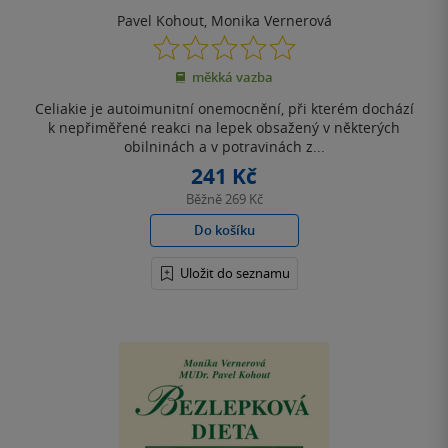
Pavel Kohout
,
Monika Vernerová
0.0
z
měkká vazba
5
hvězdiček
Celiakie je autoimunitní onemocnění, při kterém dochází
k nepřiměřené reakci na lepek obsažený v některých
obilninách a v potravinách z...
241 Kč
Běžně
269 Kč
Do košíku
Uložit do seznamu