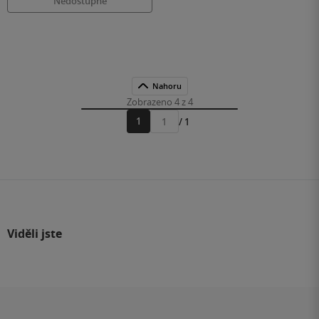
Nedostupné
Nahoru
Zobrazeno 4 z 4
1
/ 1
Přejít
na
stránku
Viděli jste