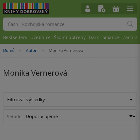
Vyhledávání
Bestsellery
Učebnice
Školní potřeby
Dark romance
Zachra
Nacházíte
Domů
Autoři
Monika Vernerová
»
»
se
zde:
Monika Vernerová
Filtrovat výsledky
Seřadit: