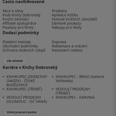
Často navštěvované
Akce a slevy
Prodejny
Klub Knihy Dobrovský
Aplikace KDčko
Knižní závisláci
Festival knižních závisláků
Affiliate spolupráce
Dárkové poukazy
Poukazy pro firmy
Nákupy pro školy
Dodací podmínky
Platební metody
Doprava
Obchodní podmínky
Reklamace a vrácení
Ochrana osobních údajů
Nastavení cookies
Vše důležité
Kariéra v Knihy Dobrovský
KNIHKUPEC (ZKRÁCENÝ
KNIHKUPEC - BRNO (Galerie
ÚVAZEK) - ČESKÉ
Vaňkovka)
BUDĚJOVICE
KNIHKUPEC (TŘEBÍČ)
VEDOUCÍ PRODEJNY
(TŘEBÍČ)
VEDOUCÍ PRODEJNY
KNIHKUPEC - KARVINÁ
(OLOMOUC - OC HANÁ)
Volné pracovní pozice