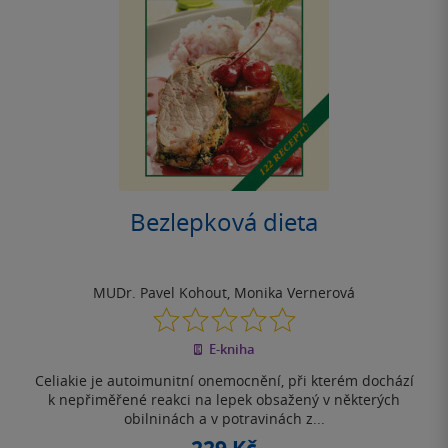
Bezlepková dieta
MUDr. Pavel Kohout
,
Monika Vernerová
0.0
z
E-kniha
5
hvězdiček
Celiakie je autoimunitní onemocnění, při kterém dochází
k nepřiměřené reakci na lepek obsažený v některých
obilninách a v potravinách z...