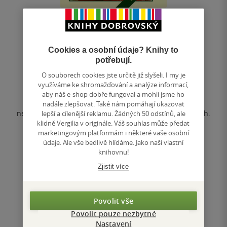
Bezlepková dieta
Cookies a osobní údaje? Knihy to
MUDr. Pavel Kohout
,
Monika Vernerová
potřebují.
0.0
O souborech cookies jste určitě již slyšeli. I my je
z
využíváme ke shromažďování a analýze informací,
měkká vazba
5
aby náš e-shop dobře fungoval a mohli jsme ho
hvězdiček
Celiakie je onemocnění, kdy organismus reaguje
nadále zlepšovat. Také nám pomáhají ukazovat
nepřiměřeně na lepek obsažený v některých obilovinách.
lepší a cílenější reklamu. Žádných 50 odstínů, ale
V ČR jí trpí 40–50 tisíc lidí....
klidně Vergilia v originále. Váš souhlas může předat
marketingovým platformám i některé vaše osobní
údaje. Ale vše bedlivě hlídáme. Jako naši vlastní
knihovnu!
Nedostupné
Zjistit více
Uložit do seznamu
Povolit vše
Povolit pouze nezbytné
Nastavení