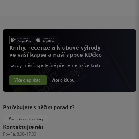
Knihy, recenze a klubové výhody
ve vaší kapse a naší appce KDčko
Každý měsíc společně přečteme tisíce knih
Více o aplikaci
Více o klubu
Potřebujete s něčím poradit?
Často kladené dotazy
Kontaktujte nás
Po–Pá:
8:00–17:00