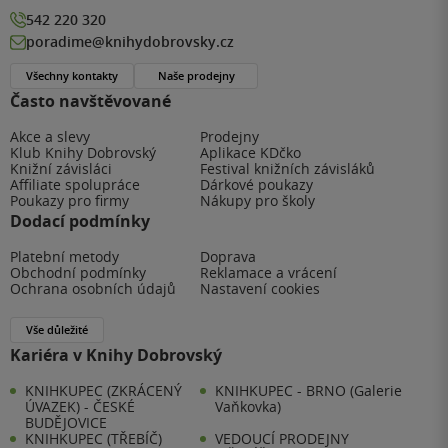
542 220 320
poradime@knihydobrovsky.cz
Všechny kontakty
Naše prodejny
Často navštěvované
Akce a slevy
Prodejny
Klub Knihy Dobrovský
Aplikace KDčko
Knižní závisláci
Festival knižních závisláků
Affiliate spolupráce
Dárkové poukazy
Poukazy pro firmy
Nákupy pro školy
Dodací podmínky
Platební metody
Doprava
Obchodní podmínky
Reklamace a vrácení
Ochrana osobních údajů
Nastavení cookies
Vše důležité
Kariéra v Knihy Dobrovský
KNIHKUPEC (ZKRÁCENÝ
KNIHKUPEC - BRNO (Galerie
ÚVAZEK) - ČESKÉ
Vaňkovka)
BUDĚJOVICE
KNIHKUPEC (TŘEBÍČ)
VEDOUCÍ PRODEJNY