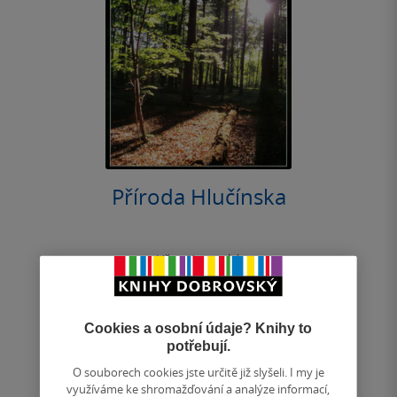
Příroda Hlučínska
Věra Koutecká
0.0
z
měkká vazba
5
hvězdiček
Cookies a osobní údaje? Knihy to
potřebují.
Nedostupné
O souborech cookies jste určitě již slyšeli. I my je
využíváme ke shromažďování a analýze informací,