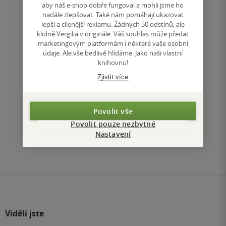
aby náš e-shop dobře fungoval a mohli jsme ho
Uložit do seznamu
nadále zlepšovat. Také nám pomáhají ukazovat
lepší a cílenější reklamu. Žádných 50 odstínů, ale
klidně Vergilia v originále. Váš souhlas může předat
marketingovým platformám i některé vaše osobní
údaje. Ale vše bedlivě hlídáme. Jako naši vlastní
knihovnu!
Zjistit více
Nahoru
Povolit vše
Zobrazeno 3 z 3
Povolit pouze nezbytné
Nastavení
1
/ 1
Přejít
na
stránku
Viděli jste