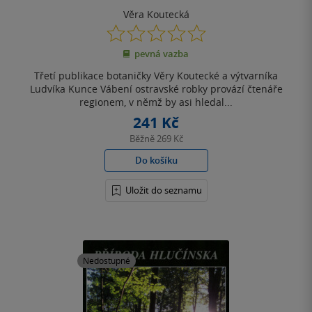
Věra Koutecká
0.0
z
pevná vazba
5
hvězdiček
Třetí publikace botaničky Věry Koutecké a výtvarníka
Ludvíka Kunce Vábení ostravské robky provází čtenáře
regionem, v němž by asi hledal...
241 Kč
Běžně
269 Kč
Do košíku
Uložit do seznamu
Nedostupné