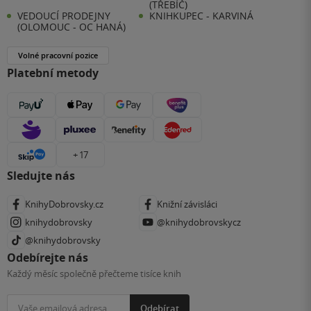
(TŘEBÍČ)
VEDOUCÍ PRODEJNY
KNIHKUPEC - KARVINÁ
(OLOMOUC - OC HANÁ)
Volné pracovní pozice
Platební metody
+ 17
Sledujte nás
KnihyDobrovsky.cz
Knižní závisláci
knihydobrovsky
@knihydobrovskycz
@knihydobrovsky
Odebírejte nás
Každý měsíc společně přečteme tisíce knih
Odebírat