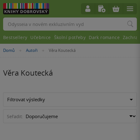
Vyhledávání
Bestsellery
Učebnice
Školní potřeby
Dark romance
Zachra
Nacházíte
Domů
Autoři
Věra Koutecká
»
»
se
zde:
Věra Koutecká
Filtrovat výsledky
Seřadit: