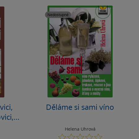
Nedostupné
ici,
Děláme si sami víno
ici,
né d.
Helena Uhrová
0.0