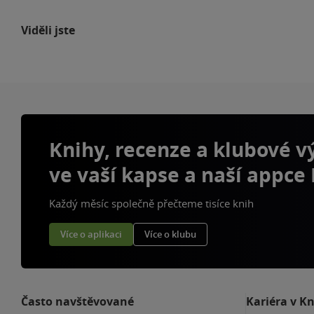
Viděli jste
Knihy, recenze a klubové 
ve vaší kapse a naší appce
Každý měsíc společně přečteme tisíce knih
Více o aplikaci
Více o klubu
Často navštěvované
Kariéra v K