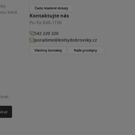
nihy
Často kladené dotazy
ou, která
Kontaktujte nás
Po–Pá:
8:00–17:00
542 220 320
poradime@knihydobrovsky.cz
Všechny kontakty
Naše prodejny
 knih
írat