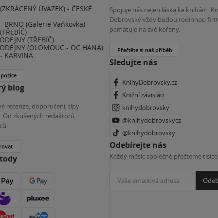
(ZKRÁCENÝ ÚVAZEK) - ČESKÉ
Spojuje nás nejen láska ke knihám. K
E
Dobrovský vždy budou rodinnou firm
 BRNO (Galerie Vaňkovka)
pamatuje na své kořeny.
(TŘEBÍČ)
ODEJNY (TŘEBÍČ)
ODEJNY (OLOMOUC - OC HANÁ)
Přečtěte si náš příběh
- KARVINÁ
Sledujte nás
 pozice
KnihyDobrovsky.cz
ý blog
Knižní závisláci
é recenze, doporučení, tipy
knihydobrovsky
ky. Od zkušených redaktorů
@knihydobrovskycz
ců.
@knihydobrovsky
Odebírejte nás
rovat
Každý měsíc společně přečteme tisíce
etody
Odeb