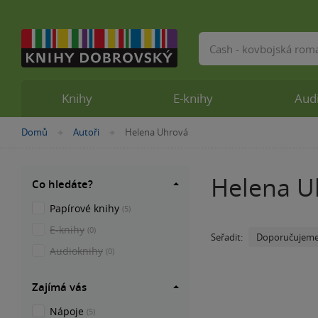
Vyhledávání
Knihy
E-knihy
Aud
Nacházíte
Domů
Autoři
Helena Uhrová
»
»
se
zde:
Helena U
Co hledáte?
Papírové knihy
(5)
E-knihy
(0)
Doporučujem
Seřadit:
Audioknihy
(0)
Zajímá vás
Nápoje
(5)