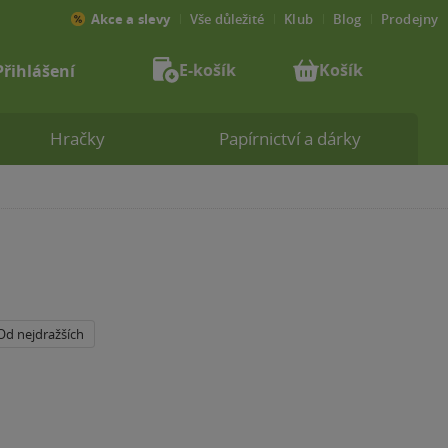
Akce a slevy
Vše důležité
Klub
Blog
Prodejny
E-košík
Košík
Přihlášení
Hračky
Papírnictví a dárky
Od nejdražších