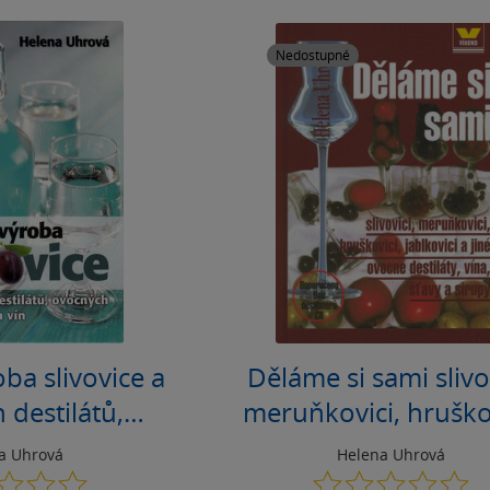
Nedostupné
ba slivovice a
Děláme si sami slivov
 destilátů,
meruňkovici, hruškov
v, sirupů a vín
jablkovici a jiné ovoc
a Uhrová
Helena Uhrová
0.0
0.0