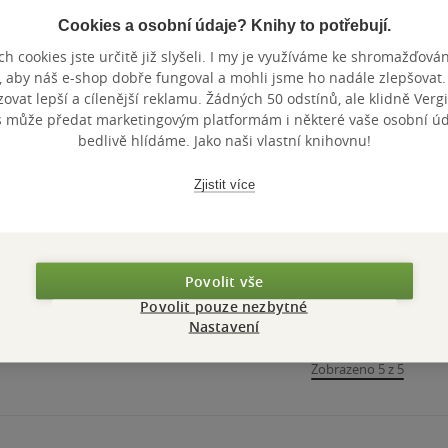
Cookies a osobní údaje? Knihy to potřebují.
Nedostupné
h cookies jste určitě již slyšeli. I my je využíváme ke shromažďován
, aby náš e-shop dobře fungoval a mohli jsme ho nadále zlepšovat
Domácí výroba
vat lepší a cílenější reklamu. Žádných 50 odstínů, ale klidně Vergil
slivovice a
s může předat marketingovým platformám i některé vaše osobní úda
ostatních
Helena Uhrová
bedlivě hlídáme. Jako naši vlastní knihovnu!
destilátů,
0.0
z
ovocných šťáv,
pevná vazba
5
hvězdiček
Zjistit více
sirupů a vín
Nedostupné
Povolit vše
Povolit pouze nezbytné
Nastavení
Zobrazeno 5 z 5