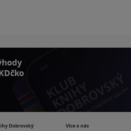
výhody
 KDčko
nihy Dobrovský
Více o nás