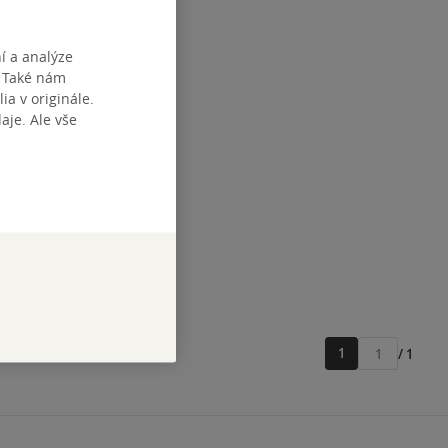
í a analýze
. Také nám
ia v originále.
je. Ale vše
1
/ 1
Přejít
na
stránku