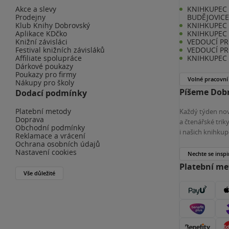
Akce a slevy
KNIHKUPEC 
Prodejny
BUDĚJOVIC
Klub Knihy Dobrovský
KNIHKUPEC -
Aplikace KDčko
KNIHKUPEC 
Knižní závisláci
VEDOUCÍ PR
Festival knižních závisláků
VEDOUCÍ PR
Affiliate spolupráce
KNIHKUPEC 
Dárkové poukazy
Poukazy pro firmy
Volné pracovní
Nákupy pro školy
Píšeme Dobr
Dodací podmínky
Platební metody
Každý týden nov
Doprava
a čtenářské tri
Obchodní podmínky
i našich knihkup
Reklamace a vrácení
Ochrana osobních údajů
Nastavení cookies
Nechte se inspi
Platební m
Vše důležité