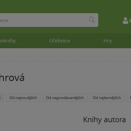
ioknihy
Učebnice
Hry
hrová
e
Od nejnovějších
Od nejprodávanějších
Od nejlevnějších
Knihy autora