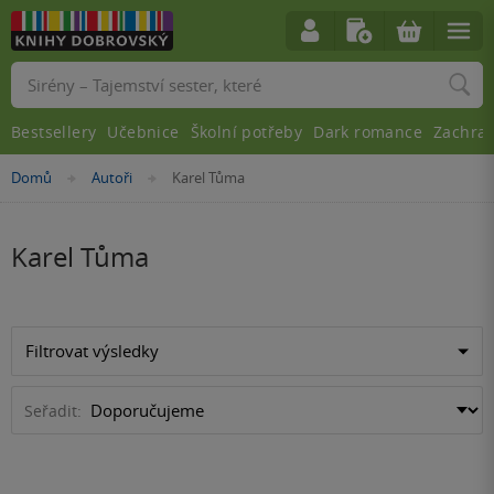
Vyhledávání
Bestsellery
Učebnice
Školní potřeby
Dark romance
Zachra
Nacházíte
Domů
Autoři
Karel Tůma
»
»
se
zde:
Karel Tůma
Filtrovat výsledky
Seřadit: