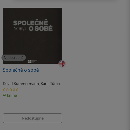
Nedostupné
Společně o sobě
David Kummermann
,
Karel Tůma
0.0
z
kniha
5
hvězdiček
Nedostupné