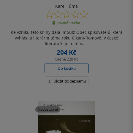
Karel Tůma
0.0
z
pevná vazba
5
hvězdiček
Ke vzniku této knihy dala impulz Obec spisovatelů, která
vyhlásila literární téma roku Cikáni-Romové. V české
literatuře je to téma...
204 Kč
Běžně
228 Kč
Do košíku
Uložit do seznamu
Nedostupné