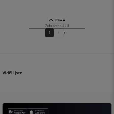
Nahoru
Zobrazeno 4 z 4
1
/ 1
Přejít
na
stránku
Viděli jste