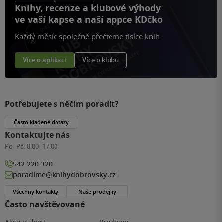
Knihy, recenze a klubové výhody
ve vaší kapse a naší appce KDčko
Každý měsíc společně přečteme tisíce knih
Více o aplikaci
Více o klubu
Potřebujete s něčím poradit?
Často kladené dotazy
Kontaktujte nás
Po–Pá:
8:00–17:00
542 220 320
poradime@knihydobrovsky.cz
Všechny kontakty
Naše prodejny
Často navštěvované
Akce a slevy
Prodejny