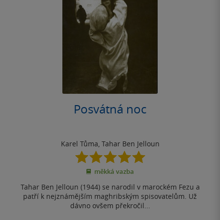
Posvátná noc
Karel Tůma
,
Tahar Ben Jelloun
5.0
z
měkká vazba
5
hvězdiček
Tahar Ben Jelloun (1944) se narodil v ma­roc­kém Fezu a
patří k nej­známějším magh­rib­­ským spisovatelům. Už
dávno ovšem pře­kročil...