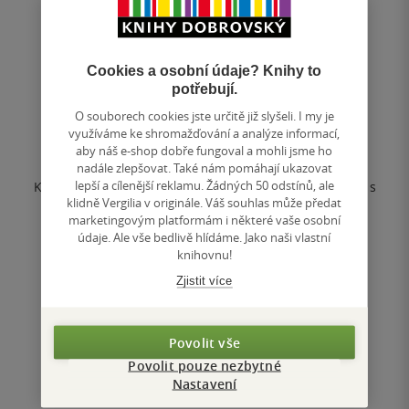
Cigáni
Cookies a osobní údaje? Knihy to
potřebují.
Karel Tůma
O souborech cookies jste určitě již slyšeli. I my je
0.0
využíváme ke shromažďování a analýze informací,
z
aby náš e-shop dobře fungoval a mohli jsme ho
pevná vazba
5
nadále zlepšovat. Také nám pomáhají ukazovat
hvězdiček
lepší a cílenější reklamu. Žádných 50 odstínů, ale
Katalog k dvěma výstavám dokumentaristy Karla Tůmy s
klidně Vergilia v originále. Váš souhlas může předat
více jak 70 fotografiemi z cyklu Mezisvěty kompletuje
marketingovým platformám i některé vaše osobní
autorovu výpověď o živote v...
údaje. Ale vše bedlivě hlídáme. Jako naši vlastní
knihovnu!
Nedostupné
Zjistit více
Uložit do seznamu
Povolit vše
Povolit pouze nezbytné
Nastavení