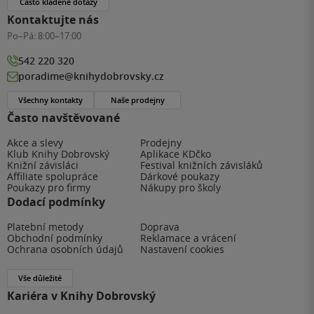
Často kladené dotazy
Kontaktujte nás
Po–Pá:
8:00–17:00
542 220 320
poradime@knihydobrovsky.cz
Všechny kontakty
Naše prodejny
Často navštěvované
Akce a slevy
Prodejny
Klub Knihy Dobrovský
Aplikace KDčko
Knižní závisláci
Festival knižních závisláků
Affiliate spolupráce
Dárkové poukazy
Poukazy pro firmy
Nákupy pro školy
Dodací podmínky
Platební metody
Doprava
Obchodní podmínky
Reklamace a vrácení
Ochrana osobních údajů
Nastavení cookies
Vše důležité
Kariéra v Knihy Dobrovský