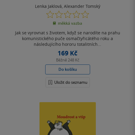
Lenka Jaklová
,
Alexander Tomský
0.0
z
měkká vazba
5
hvězdiček
Jak se vyrovnat s životem, když se narodíte na prahu
komunistického puče osmačtyřicátého roku a
následujícího hororu totalitních...
169 Kč
Běžně
248 Kč
Do košíku
Uložit do seznamu