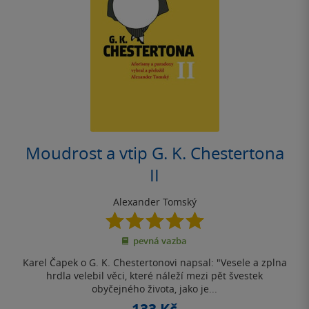
Moudrost a vtip G. K. Chestertona
II
Alexander Tomský
5.0
z
pevná vazba
5
hvězdiček
Karel Čapek o G. K. Chestertonovi napsal: "Vesele a zplna
hrdla velebil věci, které náleží mezi pět švestek
obyčejného života, jako je...