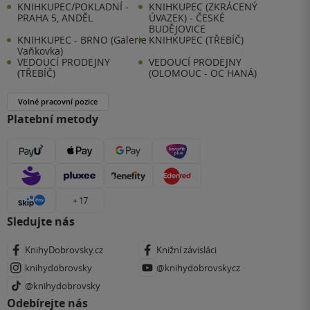
KNIHKUPEC/POKLADNÍ -
KNIHKUPEC (ZKRÁCENÝ
PRAHA 5, ANDĚL
ÚVAZEK) - ČESKÉ
BUDĚJOVICE
KNIHKUPEC - BRNO (Galerie
KNIHKUPEC (TŘEBÍČ)
Vaňkovka)
VEDOUCÍ PRODEJNY
VEDOUCÍ PRODEJNY
(TŘEBÍČ)
(OLOMOUC - OC HANÁ)
Volné pracovní pozice
Platební metody
+ 17
Sledujte nás
KnihyDobrovsky.cz
Knižní závisláci
knihydobrovsky
@knihydobrovskycz
@knihydobrovsky
Odebírejte nás