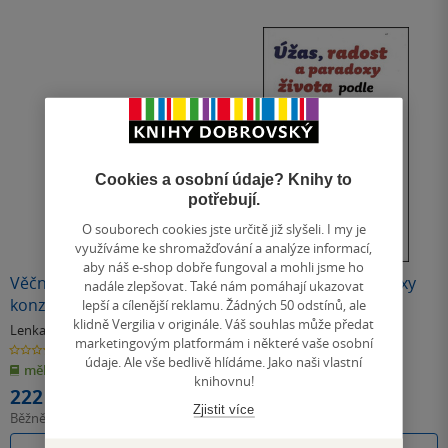
Cookies a osobní údaje? Knihy to
potřebují.
O souborech cookies jste určitě již slyšeli. I my je
využíváme ke shromažďování a analýze informací,
aby náš e-shop dobře fungoval a mohli jsme ho
Věčná vzpoura v srdci
Úžas, radost a paradoxy
nadále zlepšovat. Také nám pomáhají ukazovat
konzervativce
života podle G. K.
lepší a cílenější reklamu. Žádných 50 odstínů, ale
klidně Vergilia v originále. Váš souhlas může předat
Chestertona
Lenka Jaklová
,
Alexander Tomský
Alexander Tomský
marketingovým platformám i některé vaše osobní
0.0
0.0
z
z
údaje. Ale vše bedlivě hlídáme. Jako naši vlastní
měkká vazba
měkká vazba
5
5
knihovnu!
hvězdiček
hvězdiček
222 Kč
133 Kč
Zjistit více
Běžně
248 Kč
Běžně
149 Kč