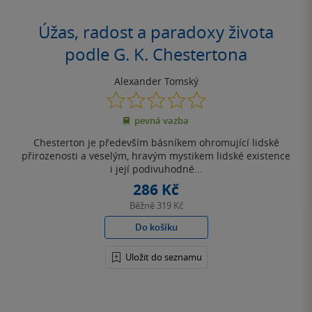
Úžas, radost a paradoxy života
podle G. K. Chestertona
Alexander Tomský
0.0
z
pevná vazba
5
hvězdiček
Chesterton je především básníkem ohromující lidské
přirozenosti a veselým, hravým mystikem lidské existence
i její podivuhodné...
286 Kč
Běžně
319 Kč
Do košíku
Uložit do seznamu