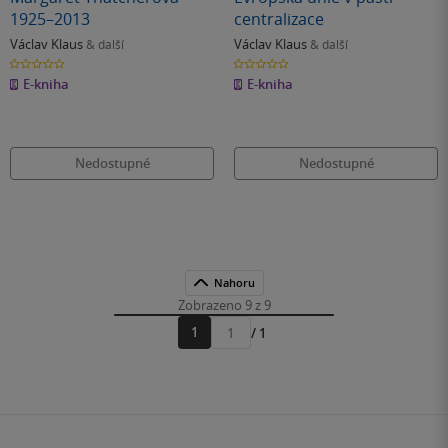
1925–2013
centralizace
Václav Klaus
Václav Klaus
& další
& další
0.0
0.0
z
z
E-kniha
E-kniha
5
5
hvězdiček
hvězdiček
Nedostupné
Nedostupné
Nahoru
Zobrazeno 9 z 9
1
/ 1
Přejít
na
stránku