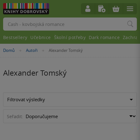
Vyhledávání
Bestsellery
Učebnice
Školní potřeby
Dark romance
Zachra
Nacházíte
Domů
Autoři
Alexander Tomský
»
»
se
zde:
Alexander Tomský
Filtrovat výsledky
Seřadit: