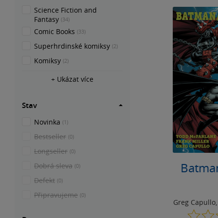
Science Fiction and
Fantasy
(34)
Comic Books
(33)
Superhrdinské komiksy
(2)
Komiksy
(2)
+ Ukázat více
Stav
Novinka
(1)
Bestseller
(0)
Longseller
(0)
Batma
Dobrá sleva
(0)
Defekt
(0)
Připravujeme
(0)
Greg Capullo