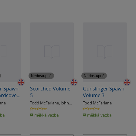
Nedostupné
Nedostupné
er Spawn
Scorched Volume
Gunslinger Spawn
ardcover
5
Volume 3
ane
Todd McFarlane
,
John
Todd McFarlane
Layman
0.0
0.0
z
z
zba
měkká vazba
měkká vazba
5
5
hvězdiček
hvězdiček