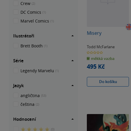
Crew
(2)
DC Comics
(1)
Marvel Comics
(1)
Misery
Ilustrátoři
Brett Booth
(1)
Todd McFarlane
0.0
z
měkká vazba
5
Série
hvězdiček
495 Kč
Legendy Marvelu
(1)
Do košíku
Jazyk
angličtina
(53)
čeština
(2)
Hodnocení
5
(0)