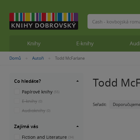
Vyhledávání
Knihy
E-knihy
Aud
Nacházíte
Domů
Autoři
Todd McFarlane
»
»
se
zde:
Todd McF
Co hledáte?
Papírové knihy
(55)
E-knihy
(0)
Doporučujem
Seřadit:
Audioknihy
(0)
Zajímá vás
Fiction and Literature
(34)