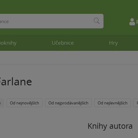
ioknihy
Učebnice
Hry
arlane
e
Od nejnovějších
Od nejprodávanějších
Od nejlevnějších
Knihy autora