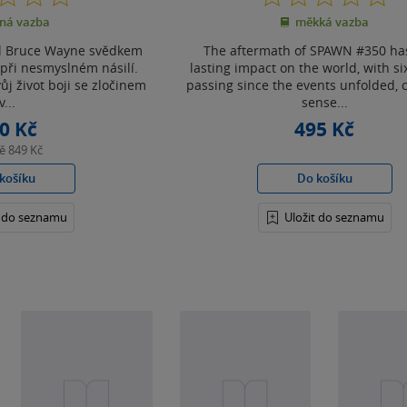
z
z
ná vazba
měkká vazba
5
5
hvězdiček
hvězdiček
yl Bruce Wayne svědkem
The aftermath of SPAWN #350 has
 při nesmyslném násilí.
lasting impact on the world, with s
ůj život boji se zločinem
passing since the events unfolded, 
v...
sense...
0 Kč
495 Kč
ně
849 Kč
košíku
Do košíku
t do seznamu
Uložit do seznamu