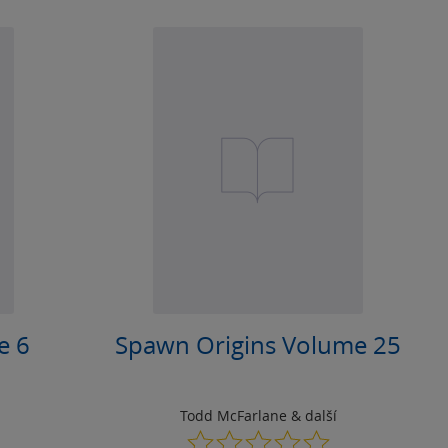
e 6
Spawn Origins Volume 25
Todd McFarlane
& další
0.0