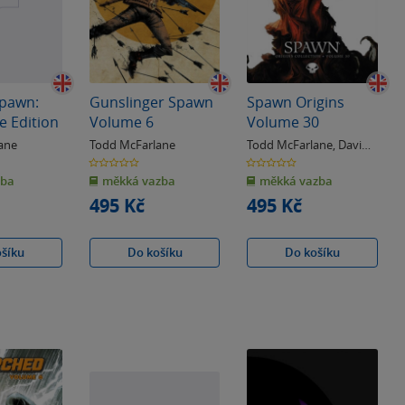
pawn:
Gunslinger Spawn
Spawn Origins
e Edition
Volume 6
Volume 30
ane
Todd McFarlane
Todd McFarlane
,
David
Hine
0.0
0.0
z
z
zba
měkká vazba
měkká vazba
5
5
hvězdiček
hvězdiček
495 Kč
495 Kč
ošíku
Do košíku
Do košíku