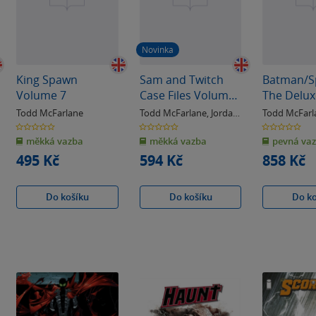
Novinka
King Spawn
Sam and Twitch
Batman/S
Volume 7
Case Files Volume
The Delux
2
Todd McFarlane
Todd McFarlane
,
Jordan
Todd McFarl
Barel
0.0
0.0
0.0
z
z
z
měkká vazba
měkká vazba
pevná va
5
5
5
hvězdiček
hvězdiček
hvězdiček
495 Kč
594 Kč
858 Kč
Do košíku
Do košíku
Do k