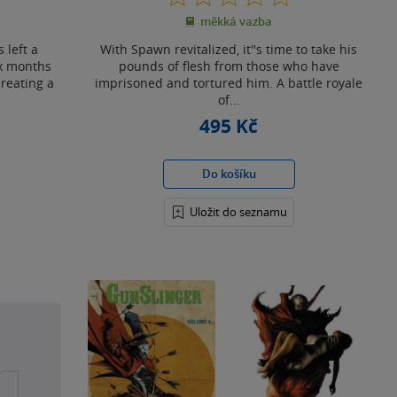
z
měkká vazba
5
hvězdiček
 left a
With Spawn revitalized, it''s time to take his
ix months
pounds of flesh from those who have
creating a
imprisoned and tortured him. A battle royale
of...
495 Kč
Do košíku
Uložit do seznamu