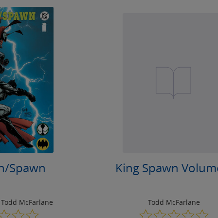
n/Spawn
King Spawn Volum
,
Todd McFarlane
Todd McFarlane
0.0
0.0