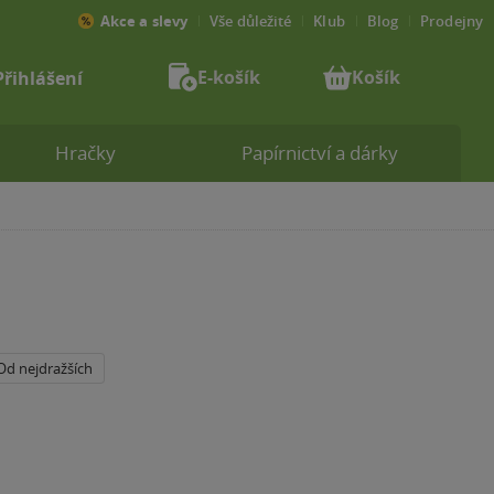
Akce a slevy
Vše důležité
Klub
Blog
Prodejny
E-košík
Košík
Přihlášení
Hračky
Papírnictví a dárky
Od nejdražších