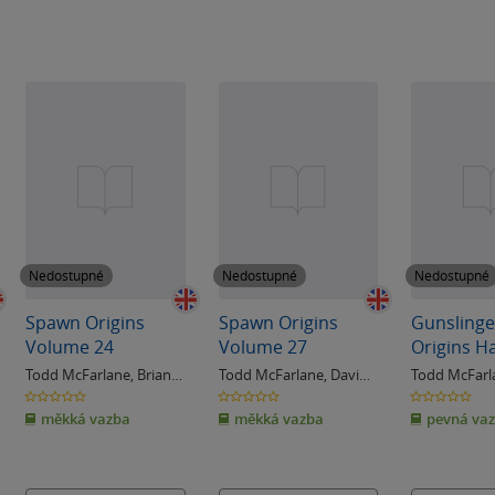
Nedostupné
Nedostupné
Nedostupné
Spawn Origins
Spawn Origins
Gunsling
Volume 24
Volume 27
Origins H
Book 1
Todd McFarlane
,
Brian
Todd McFarlane
,
David
Todd McFarl
Holguin
Hine
0.0
0.0
0.0
z
z
z
měkká vazba
měkká vazba
pevná va
5
5
5
hvězdiček
hvězdiček
hvězdiček