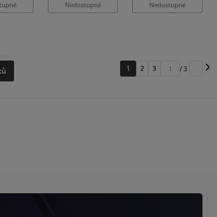
tupné
Nedostupné
Nedostupné
1
2
3
/ 3
tů
Přejít
na
stránku