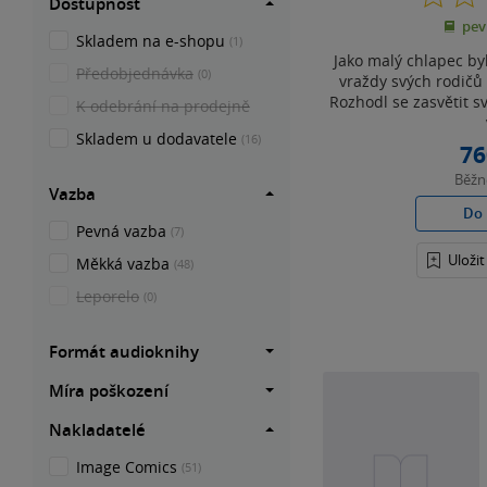
Dostupnost
pev
Skladem na e-shopu
(1)
Jako malý chlapec b
Předobjednávka
(0)
vraždy svých rodičů
Rozhodl se zasvětit sv
K odebrání na prodejně
Skladem u dodavatele
(16)
76
Běž
Vazba
Do 
Pevná vazba
(7)
Uloži
Měkká vazba
(48)
Leporelo
(0)
Formát audioknihy
Míra poškození
Nakladatelé
Image Comics
(51)