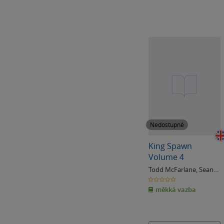
Nedostupné
King Spawn
Volume 4
Todd McFarlane
,
Sean
Lewis
0.0
z
měkká vazba
5
hvězdiček