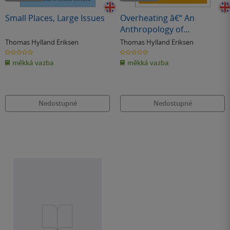
Small Places, Large Issues
Overheating â€“ An
Anthropology of
Accelerated Change
Thomas Hylland Eriksen
Thomas Hylland Eriksen
0.0
0.0
z
z
měkká vazba
měkká vazba
5
5
hvězdiček
hvězdiček
Nedostupné
Nedostupné