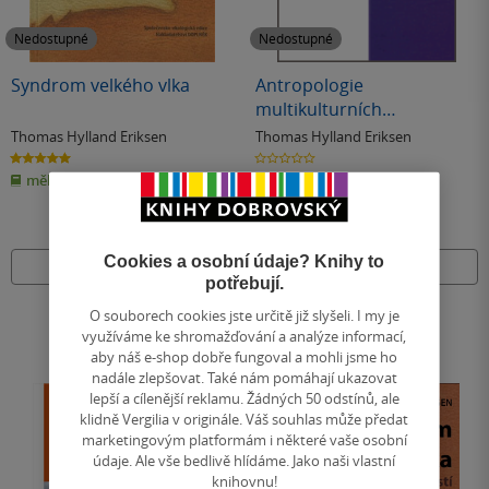
Nedostupné
Nedostupné
Syndrom velkého vlka
Antropologie
multikulturních
společností - Rozumět
Thomas Hylland Eriksen
Thomas Hylland Eriksen
identitě
5.0
0.0
z
z
měkká vazba
pevná vazba
5
5
hvězdiček
hvězdiček
Cookies a osobní údaje? Knihy to
Nedostupné
Nedostupné
potřebují.
O souborech cookies jste určitě již slyšeli. I my je
využíváme ke shromažďování a analýze informací,
aby náš e-shop dobře fungoval a mohli jsme ho
nadále zlepšovat. Také nám pomáhají ukazovat
lepší a cílenější reklamu. Žádných 50 odstínů, ale
klidně Vergilia v originále. Váš souhlas může předat
marketingovým platformám i některé vaše osobní
údaje. Ale vše bedlivě hlídáme. Jako naši vlastní
knihovnu!