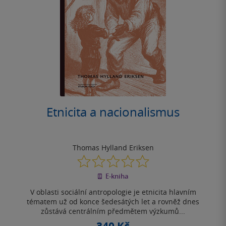
Etnicita a nacionalismus
Thomas Hylland Eriksen
0.0
z
E-kniha
5
hvězdiček
V oblasti sociální antropologie je etnicita hlavním
tématem už od konce šedesátých let a rovněž dnes
zůstává centrálním předmětem výzkumů...