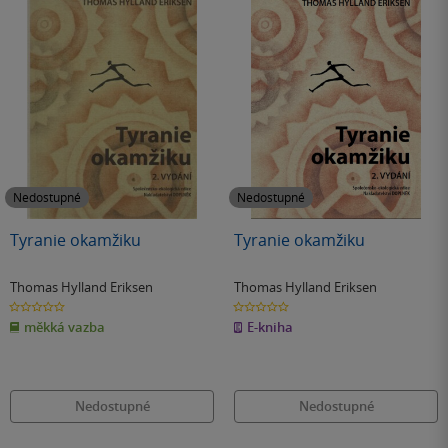
Nedostupné
Nedostupné
Tyranie okamžiku
Tyranie okamžiku
Thomas Hylland Eriksen
Thomas Hylland Eriksen
0.0
0.0
z
z
měkká vazba
E-kniha
5
5
hvězdiček
hvězdiček
Nedostupné
Nedostupné