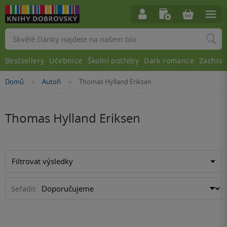
Vyhledávání
Bestsellery
Učebnice
Školní potřeby
Dark romance
Zachra
Nacházíte
Domů
Autoři
Thomas Hylland Eriksen
»
»
se
zde:
Thomas Hylland Eriksen
Filtrovat výsledky
Seřadit: