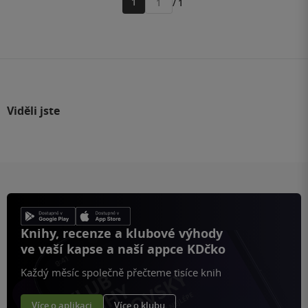
1
/ 1
Přejít
na
stránku
Viděli jste
Knihy, recenze a klubové výhody
ve vaší kapse a naší appce KDčko
Každý měsíc společně přečteme tisíce knih
Více o aplikaci
Více o klubu