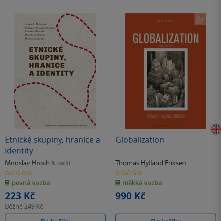
Etnické skupiny, hranice a
Globalization
identity
Miroslav Hroch
Thomas Hylland Eriksen
& další
0.0
0.0
z
z
pevná vazba
měkká vazba
5
5
hvězdiček
hvězdiček
223 Kč
990 Kč
Běžně
249 Kč