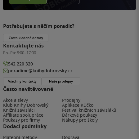
Potřebujete s něčím poradit?
Často kladené dotazy
Kontaktujte nás
Po–Pá:
8:00–17:00
542 220 320
poradime@knihydobrovsky.cz
Všechny kontakty
Naše prodejny
Často navštěvované
Akce a slevy
Prodejny
Klub Knihy Dobrovský
Aplikace KDčko
Knižní závisláci
Festival knižních závisláků
Affiliate spolupráce
Dárkové poukazy
Poukazy pro firmy
Nákupy pro školy
Dodací podmínky
Platební metody
Doprava