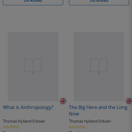
Do košíku
Do košíku
What is Anthropology?
The Big Here and the Long
Now
Thomas Hylland Eriksen
Thomas Hylland Eriksen
0.0
0.0
z
z