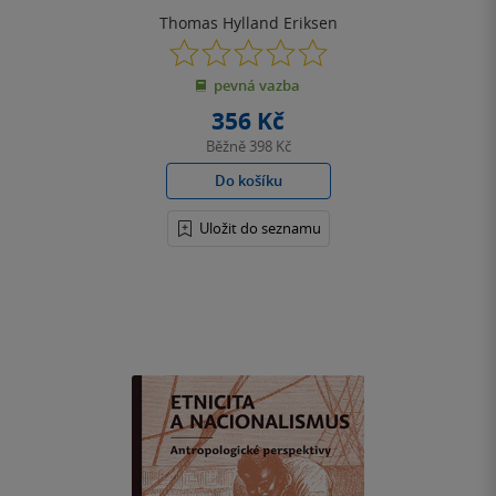
Thomas Hylland Eriksen
0.0
z
pevná vazba
5
hvězdiček
356 Kč
Běžně
398 Kč
Do košíku
Uložit do seznamu