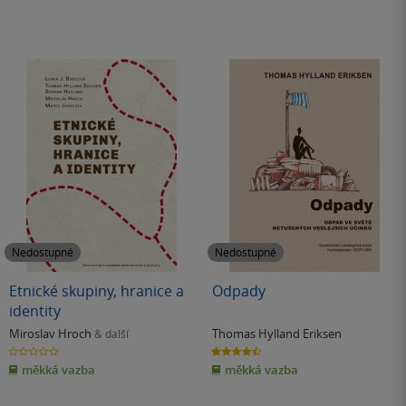
Nedostupné
Nedostupné
Etnické skupiny, hranice a
Odpady
identity
Miroslav Hroch
Thomas Hylland Eriksen
& další
0.0
4.5
z
z
měkká vazba
měkká vazba
5
5
hvězdiček
hvězdiček