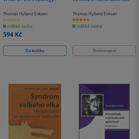
Thomas Hylland Eriksen
Thomas Hylland Eriksen
0.0
5.0
z
z
měkká vazba
měkká vazba
5
5
hvězdiček
hvězdiček
594 Kč
Do košíku
Nedostupné