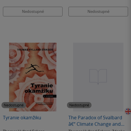
Nedostupné
Nedostupné
Nedostupné
Nedostupné
Tyranie okamžiku
The Paradox of Svalbard
â€“ Climate Change and
Globalisation in the Arctic