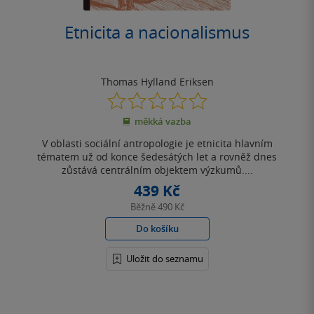
Etnicita a nacionalismus
Thomas Hylland Eriksen
0.0
z
měkká vazba
5
hvězdiček
V oblasti sociální antropologie je etnicita hlavním
tématem už od konce šedesátých let a rovněž dnes
zůstává centrálním objektem výzkumů....
439 Kč
Běžně
490 Kč
Do košíku
Uložit do seznamu