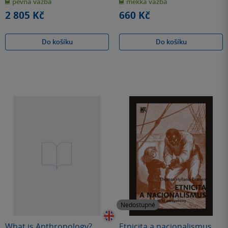
pevná vazba
měkká vazba
5
5
hvězdiček
hvězdiček
2 805 Kč
660 Kč
Do košíku
Do košíku
Nedostupné
What is Anthropology?
Etnicita a nacionalismus