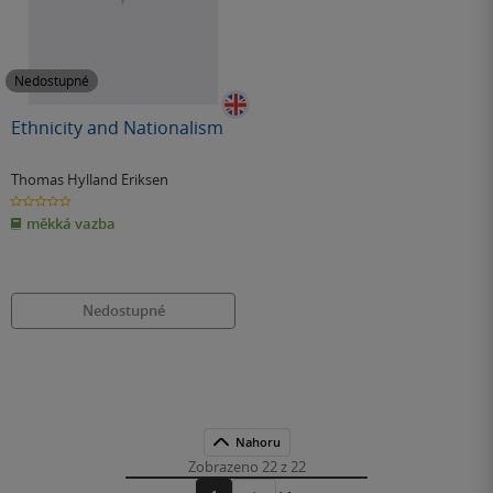
Nedostupné
Ethnicity and Nationalism
Thomas Hylland Eriksen
0.0
z
měkká vazba
5
hvězdiček
Nedostupné
Nahoru
Zobrazeno 22 z 22