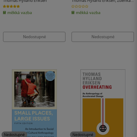
Thomas Hylland Eriksen
Thomas Hylland Eriksen
,
Zdenka
SokolÃ­ckovÃ¡
5.0
0.0
z
z
měkká vazba
měkká vazba
5
5
hvězdiček
hvězdiček
Nedostupné
Nedostupné
Nedostupné
Nedostupné