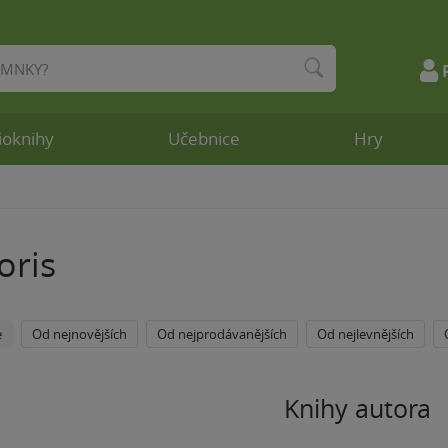
ioknihy
Učebnice
Hry
oris
e
Od nejnovějších
Od nejprodávanějších
Od nejlevnějších
Knihy autora