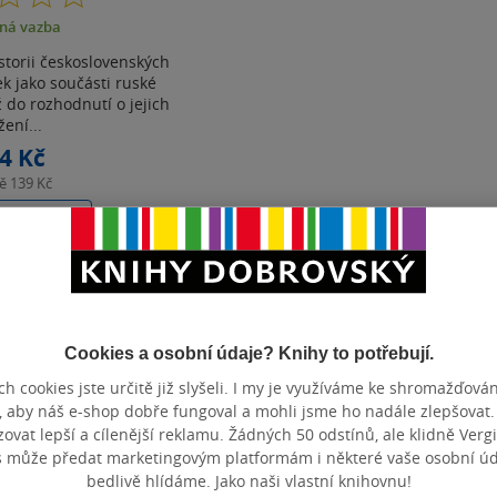
z
ná vazba
5
hvězdiček
storii československých
k jako součásti ruské
 do rozhodnutí o jejich
žení...
4 Kč
ně
139 Kč
košíku
t do seznamu
Cookies a osobní údaje? Knihy to potřebují.
Zobrazeno 3 z 3
h cookies jste určitě již slyšeli. I my je využíváme ke shromažďován
, aby náš e-shop dobře fungoval a mohli jsme ho nadále zlepšovat
vat lepší a cílenější reklamu. Žádných 50 odstínů, ale klidně Vergil
s může předat marketingovým platformám i některé vaše osobní úda
bedlivě hlídáme. Jako naši vlastní knihovnu!