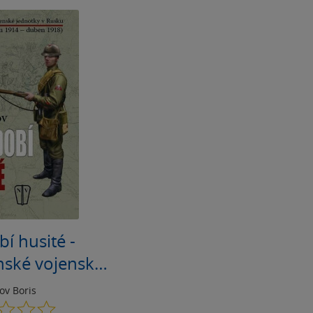
í husité -
nské vojenské
 Rusku (srpen
ov Boris
uben 1918)
0.0