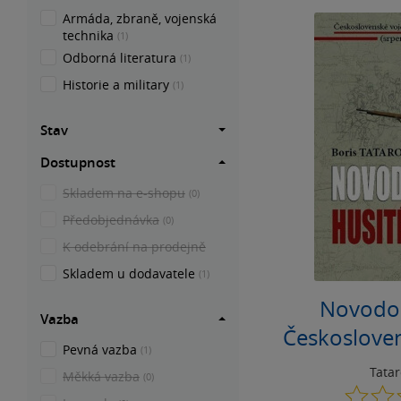
Armáda, zbraně, vojenská
technika
(1)
Odborná literatura
(1)
Historie a military
(1)
Stav
Dostupnost
Skladem na e-shopu
(0)
Předobjednávka
(0)
K odebrání na prodejně
Skladem u dodavatele
(1)
Novodob
Vazba
Českoslove
Pevná vazba
(1)
jednotky v
Tatar
Měkká vazba
(0)
1914 – d