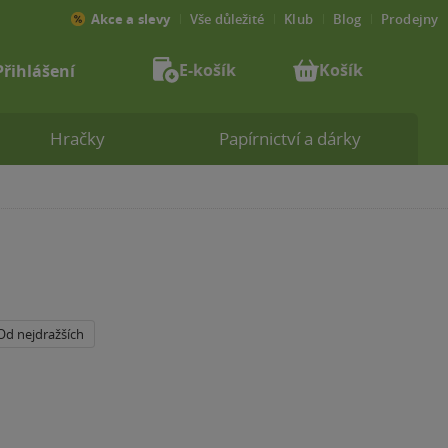
Akce a slevy
Vše důležité
Klub
Blog
Prodejny
E-košík
Košík
Přihlášení
Hračky
Papírnictví a dárky
Od nejdražších