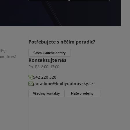
Potřebujete s něčím poradit?
nihy
Často kladené dotazy
ou, která
Kontaktujte nás
Po–Pá:
8:00–17:00
542 220 320
poradime@knihydobrovsky.cz
Všechny kontakty
Naše prodejny