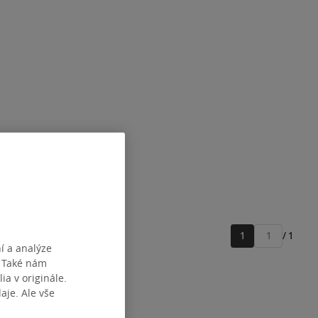
1
/ 1
Přejít
í a analýze
na
. Také nám
stránku
ia v originále.
je. Ale vše