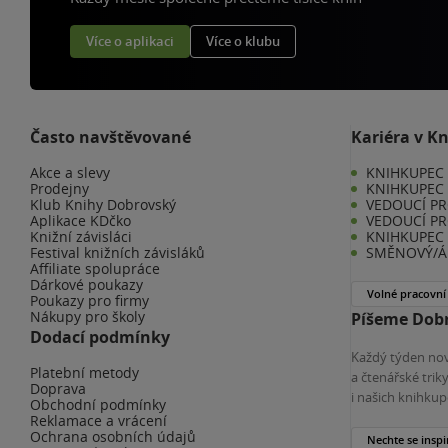
Více o aplikaci
Více o klubu
Často navštěvované
Kariéra v K
Akce a slevy
KNIHKUPEC -
Prodejny
KNIHKUPEC 
Klub Knihy Dobrovský
VEDOUCÍ PR
Aplikace KDčko
VEDOUCÍ PR
Knižní závisláci
KNIHKUPEC 
Festival knižních závisláků
SMĚNOVÝ/Á 
Affiliate spolupráce
Dárkové poukazy
Volné pracovní
Poukazy pro firmy
Nákupy pro školy
Píšeme Dobr
Dodací podmínky
Každý týden nov
Platební metody
a čtenářské tri
Doprava
i našich knihkup
Obchodní podmínky
Reklamace a vrácení
Ochrana osobních údajů
Nechte se inspi