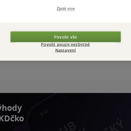
Zjistit více
Povolit vše
Povolit pouze nezbytné
Nastavení
výhody
 KDčko