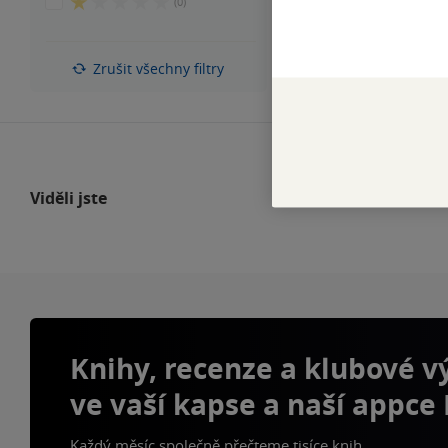
1
(0)
5
z
hvězdiček
5
hvězdiček
Zrušit všechny filtry
Viděli jste
Knihy, recenze a klubové 
ve vaší kapse a naší appce
Každý měsíc společně přečteme tisíce knih