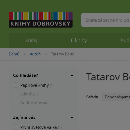
Vyhledávání
Knihy
E-knihy
Aud
Nacházíte
Domů
Autoři
Tatarov Boris
»
»
se
zde:
Tatarov B
Co hledáte?
Papírové knihy
(1)
E-knihy
(0)
Doporučujem
Seřadit:
Audioknihy
(0)
Zajímá vás
První světová válka
(1)