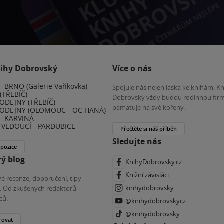
nihy Dobrovský
Více o nás
 BRNO (Galerie Vaňkovka)
Spojuje nás nejen láska ke knihám. K
(TŘEBÍČ)
Dobrovský vždy budou rodinnou firm
ODEJNY (TŘEBÍČ)
pamatuje na své kořeny.
ODEJNY (OLOMOUC - OC HANÁ)
- KARVINÁ
VEDOUCÍ - PARDUBICE
Přečtěte si náš příběh
Sledujte nás
 pozice
ý blog
KnihyDobrovsky.cz
Knižní závisláci
é recenze, doporučení, tipy
knihydobrovsky
ky. Od zkušených redaktorů
ců.
@knihydobrovskycz
@knihydobrovsky
rovat