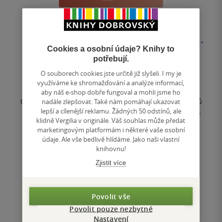
Móda pod olympijskými kruhy:
Nástupové oblečení od Athén až
Cookies a osobní údaje? Knihy to
po Rio
Lucie Swierczeková
potřebují.
0.0
O souborech cookies jste určitě již slyšeli. I my je
z
využíváme ke shromažďování a analýze informací,
měkká vazba
5
aby náš e-shop dobře fungoval a mohli jsme ho
hvězdiček
Olympijské hry se od setkání několika stovek nadšenců
nadále zlepšovat. Také nám pomáhají ukazovat
rozrostly v masový podnik, kde je třeba reprezentovat,
lepší a cílenější reklamu. Žádných 50 odstínů, ale
účastnit se mnoha...
klidně Vergilia v originále. Váš souhlas může předat
marketingovým platformám i některé vaše osobní
349 Kč
údaje. Ale vše bedlivě hlídáme. Jako naši vlastní
knihovnu!
Do košíku
Zjistit více
Uložit do seznamu
Povolit vše
Povolit pouze nezbytné
Nastavení