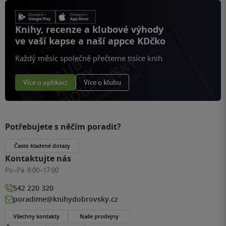
Knihy, recenze a klubové výhody
ve vaší kapse a naší appce KDčko
Každý měsíc společně přečteme tisíce knih
Více o aplikaci
Více o klubu
Potřebujete s něčím poradit?
Často kladené dotazy
Kontaktujte nás
Po–Pá:
8:00–17:00
542 220 320
poradime@knihydobrovsky.cz
Všechny kontakty
Naše prodejny