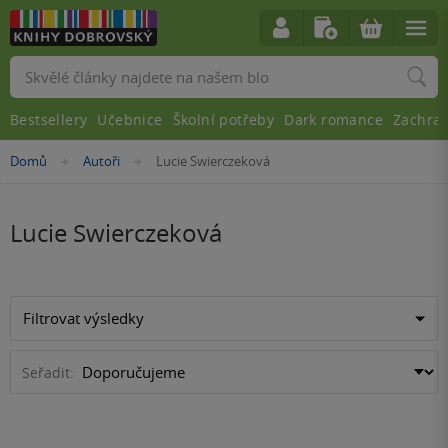
Vyhledávání
Bestsellery
Učebnice
Školní potřeby
Dark romance
Zachra
Nacházíte
Domů
Autoři
Lucie Swierczeková
»
»
se
zde:
Lucie Swierczeková
Filtrovat výsledky
Seřadit: