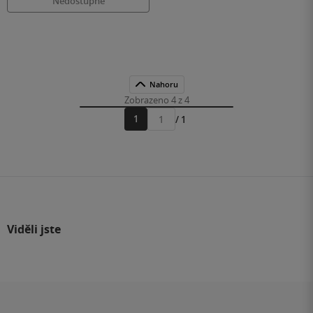
Nedostupné
Nahoru
Zobrazeno 4 z 4
1
/ 1
Přejít
na
stránku
Viděli jste