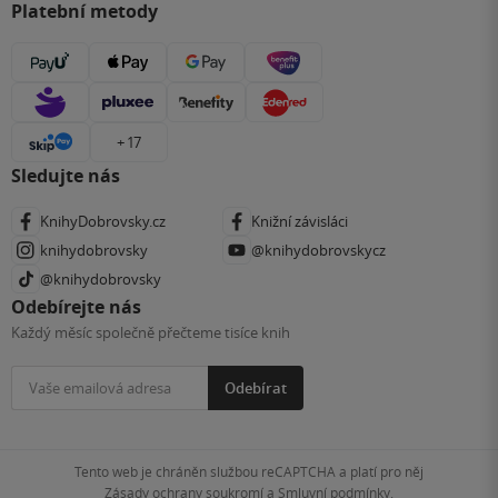
Platební metody
+ 17
Sledujte nás
KnihyDobrovsky.cz
Knižní závisláci
knihydobrovsky
@knihydobrovskycz
@knihydobrovsky
Odebírejte nás
Každý měsíc společně přečteme tisíce knih
Odebírat
Tento web je chráněn službou reCAPTCHA a platí pro něj
Zásady ochrany soukromí
a
Smluvní podmínky
.