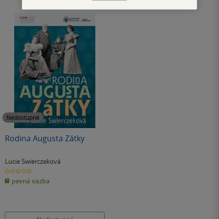
Nedostupné
Rodina Augusta Zátky
Lucie Swierczeková
0.0
z
pevná vazba
5
hvězdiček