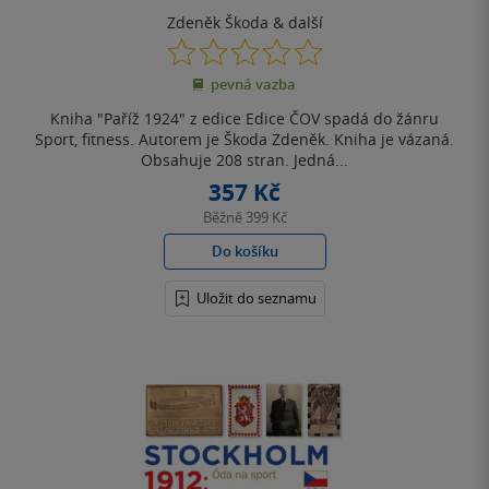
Zdeněk Škoda
& další
0.0
z
pevná vazba
5
hvězdiček
Kniha "Paříž 1924" z edice Edice ČOV spadá do žánru
Sport, fitness. Autorem je Škoda Zdeněk. Kniha je vázaná.
Obsahuje 208 stran. Jedná...
357 Kč
Běžně
399 Kč
Do košíku
Uložit do seznamu