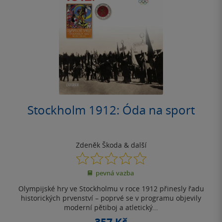
Stockholm 1912: Óda na sport
Zdeněk Škoda
& další
0.0
z
pevná vazba
5
hvězdiček
Olympijské hry ve Stockholmu v roce 1912 přinesly řadu
historických prvenství – poprvé se v programu objevily
moderní pětiboj a atletický...