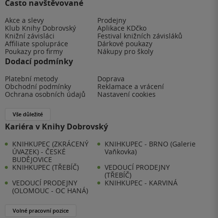
Často navštěvované
Akce a slevy
Prodejny
Klub Knihy Dobrovský
Aplikace KDčko
Knižní závisláci
Festival knižních závisláků
Affiliate spolupráce
Dárkové poukazy
Poukazy pro firmy
Nákupy pro školy
Dodací podmínky
Platební metody
Doprava
Obchodní podmínky
Reklamace a vrácení
Ochrana osobních údajů
Nastavení cookies
Vše důležité
Kariéra v Knihy Dobrovský
KNIHKUPEC (ZKRÁCENÝ
KNIHKUPEC - BRNO (Galerie
ÚVAZEK) - ČESKÉ
Vaňkovka)
BUDĚJOVICE
KNIHKUPEC (TŘEBÍČ)
VEDOUCÍ PRODEJNY
(TŘEBÍČ)
VEDOUCÍ PRODEJNY
KNIHKUPEC - KARVINÁ
(OLOMOUC - OC HANÁ)
Volné pracovní pozice