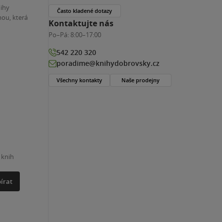
nihy
Často kladené dotazy
ou, která
Kontaktujte nás
Po–Pá:
8:00–17:00
542 220 320
poradime@knihydobrovsky.cz
Všechny kontakty
Naše prodejny
 knih
írat