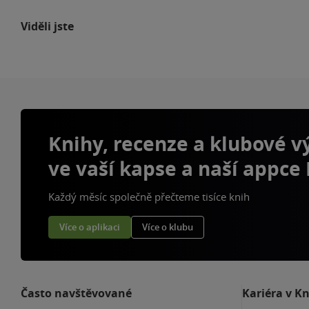
Viděli jste
Knihy, recenze a klubové 
ve vaší kapse a naší appce
Každý měsíc společně přečteme tisíce knih
Více o aplikaci
Více o klubu
Často navštěvované
Kariéra v K