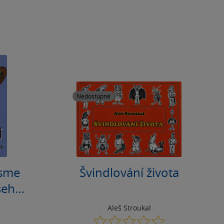
Nedostupné
jsme
Švindlování života
šeho
Aleš Stroukal
0.0