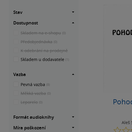
Stav
Dostupnost
Skladem na e-shopu
(0)
Předobjednávka
(0)
K odebrání na prodejně
Skladem u dodavatele
(1)
Vazba
Pevná vazba
(8)
Měkká vazba
(0)
Poho
Leporelo
(0)
Formát audioknihy
Aleš 
Míra poškození