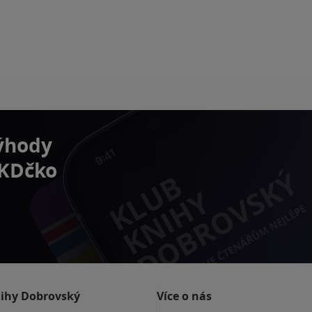
výhody
 KDčko
nihy Dobrovský
Více o nás