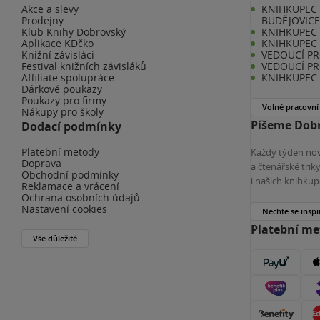
Akce a slevy
KNIHKUPEC 
Prodejny
BUDĚJOVIC
Klub Knihy Dobrovský
KNIHKUPEC -
Aplikace KDčko
KNIHKUPEC 
Knižní závisláci
VEDOUCÍ PR
Festival knižních závisláků
VEDOUCÍ PR
Affiliate spolupráce
KNIHKUPEC 
Dárkové poukazy
Poukazy pro firmy
Volné pracovní
Nákupy pro školy
Píšeme Dobr
Dodací podmínky
Platební metody
Každý týden nov
Doprava
a čtenářské tri
Obchodní podmínky
i našich knihkup
Reklamace a vrácení
Ochrana osobních údajů
Nastavení cookies
Nechte se inspi
Platební m
Vše důležité