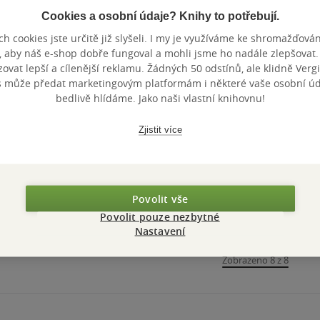
Cookies a osobní údaje? Knihy to potřebují.
Nedostupné
Nedostupné
Nedostupné
h cookies jste určitě již slyšeli. I my je využíváme ke shromažďován
, aby náš e-shop dobře fungoval a mohli jsme ho nadále zlepšovat
Jak jsme...
Zvířátkování
Mandlová 
vat lepší a cílenější reklamu. Žádných 50 odstínů, ale klidně Vergil
ženy
s může předat marketingovým platformám i některé vaše osobní úda
Aleš Stroukal
Aleš Stroukal
Aleš Strouka
bedlivě hlídáme. Jako naši vlastní knihovnu!
0.0
0.0
0.0
z
z
z
pevná vazba
pevná vazba
pevná va
5
5
5
hvězdiček
hvězdiček
hvězdiček
Zjistit více
Nedostupné
Nedostupné
Nedos
Povolit vše
Povolit pouze nezbytné
Nastavení
Zobrazeno 8 z 8