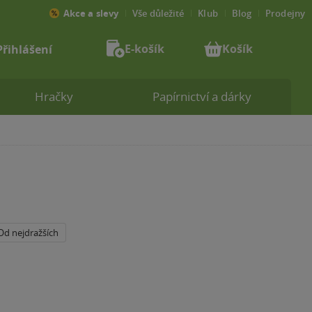
Akce a slevy
Vše důležité
Klub
Blog
Prodejny
E-košík
Košík
Přihlášení
Hračky
Papírnictví a dárky
Od nejdražších