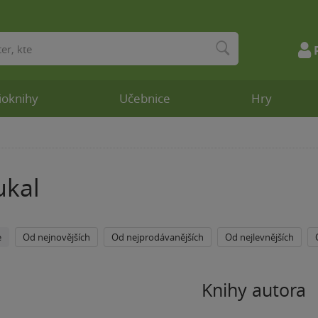
ioknihy
Učebnice
Hry
ukal
e
Od nejnovějších
Od nejprodávanějších
Od nejlevnějších
Knihy autora