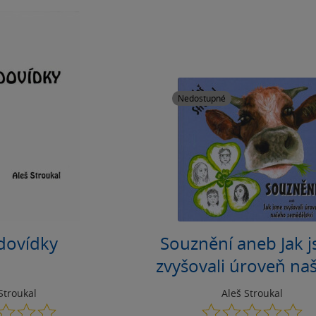
Nedostupné
dovídky
Souznění aneb Jak 
zvyšovali úroveň na
zemědělství
Stroukal
Aleš Stroukal
0.0
0.0