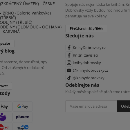
(ZKRÁCENÝ ÚVAZEK) - ČESKÉ
Spojuje nás nejen láska ke knihám. K
E
Dobrovský vždy budou rodinnou firm
 BRNO (Galerie Vaňkovka)
pamatuje na své kořeny.
(TŘEBÍČ)
ODEJNY (TŘEBÍČ)
ODEJNY (OLOMOUC - OC HANÁ)
Přečtěte si náš příběh
- KARVINÁ
Sledujte nás
 pozice
KnihyDobrovsky.cz
ý blog
Knižní závisláci
é recenze, doporučení, tipy
knihydobrovsky
ky. Od zkušených redaktorů
@knihydobrovskycz
ců.
@knihydobrovsky
Odebírejte nás
rovat
Každý měsíc společně přečteme tisíce
etody
Odeb