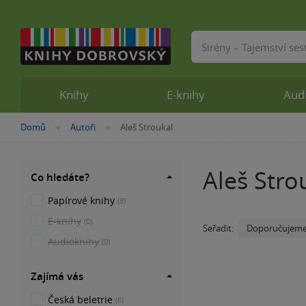
Vyhledávání
Knihy
E-knihy
Aud
Nacházíte
Domů
Autoři
Aleš Stroukal
»
»
se
zde:
Aleš Stro
Co hledáte?
Papírové knihy
(8)
E-knihy
(0)
Doporučujem
Seřadit:
Audioknihy
(0)
Zajímá vás
Česká beletrie
(8)