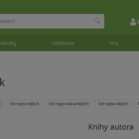
ioknihy
Učebnice
Hry
k
e
Od nejnovějších
Od nejprodávanějších
Od nejlevnějších
Knihy autora