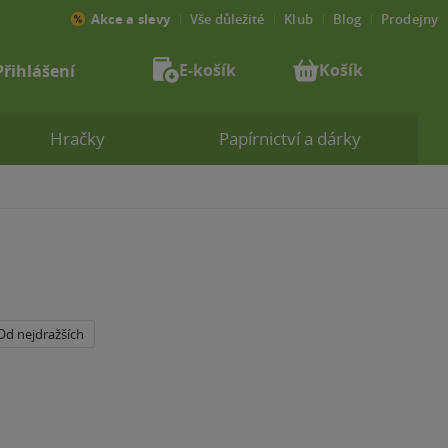
Akce a slevy
Vše důležité
Klub
Blog
Prodejny
E-košík
Košík
Přihlášení
Hračky
Papírnictví a dárky
Od nejdražších