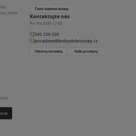
nihy
Často kladené dotazy
ou, která
Kontaktujte nás
Po–Pá:
8:00–17:00
542 220 320
poradime@knihydobrovsky.cz
Všechny kontakty
Naše prodejny
 knih
írat