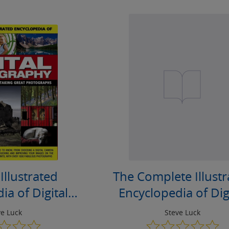
 Illustrated
The Complete Illust
ia of Digital
Encyclopedia of Dig
ography
Photography
ve Luck
Steve Luck
0.0
0.0