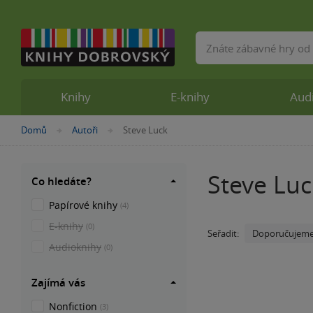
Vyhledávání
Knihy
E-knihy
Aud
Nacházíte
Domů
Autoři
Steve Luck
»
»
se
zde:
Steve Luc
Co hledáte?
Papírové knihy
(4)
E-knihy
(0)
Doporučujem
Seřadit:
Audioknihy
(0)
Zajímá vás
Nonfiction
(3)