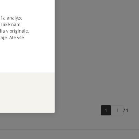
í a analýze
. Také nám
ia v originále.
je. Ale vše
1
/ 1
Přejít
na
stránku