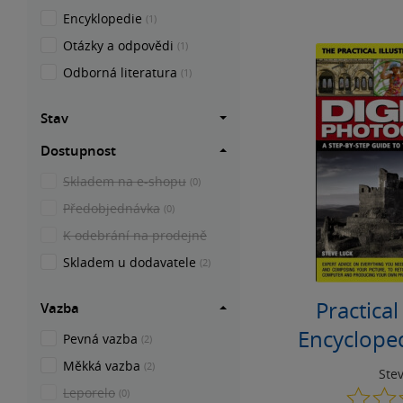
Encyklopedie
(1)
Otázky a odpovědi
(1)
Odborná literatura
(1)
Stav
Dostupnost
Skladem na e-shopu
(0)
Předobjednávka
(0)
K odebrání na prodejně
Skladem u dodavatele
(2)
Practical
Vazba
Encycloped
Pevná vazba
(2)
Phot
Měkká vazba
(2)
Ste
Leporelo
(0)