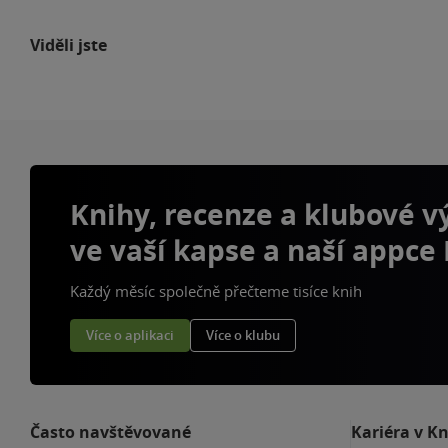
Viděli jste
Knihy, recenze a klubové 
ve vaší kapse a naší appce
Každý měsíc společně přečteme tisíce knih
Více o aplikaci
Více o klubu
Často navštěvované
Kariéra v K