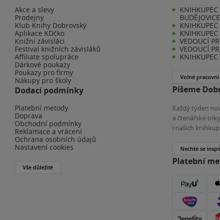
Akce a slevy
KNIHKUPEC 
Prodejny
BUDĚJOVIC
Klub Knihy Dobrovský
KNIHKUPEC -
Aplikace KDčko
KNIHKUPEC 
Knižní závisláci
VEDOUCÍ PR
Festival knižních závisláků
VEDOUCÍ PR
Affiliate spolupráce
KNIHKUPEC 
Dárkové poukazy
Poukazy pro firmy
Volné pracovní
Nákupy pro školy
Píšeme Dobr
Dodací podmínky
Platební metody
Každý týden nov
Doprava
a čtenářské tri
Obchodní podmínky
i našich knihkup
Reklamace a vrácení
Ochrana osobních údajů
Nastavení cookies
Nechte se inspi
Platební m
Vše důležité