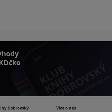
výhody
 KDčko
nihy Dobrovský
Více o nás