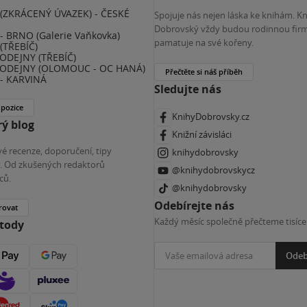
(ZKRÁCENÝ ÚVAZEK) - ČESKÉ
Spojuje nás nejen láska ke knihám. K
E
Dobrovský vždy budou rodinnou firm
 BRNO (Galerie Vaňkovka)
pamatuje na své kořeny.
(TŘEBÍČ)
ODEJNY (TŘEBÍČ)
ODEJNY (OLOMOUC - OC HANÁ)
Přečtěte si náš příběh
- KARVINÁ
Sledujte nás
 pozice
KnihyDobrovsky.cz
ý blog
Knižní závisláci
é recenze, doporučení, tipy
knihydobrovsky
ky. Od zkušených redaktorů
@knihydobrovskycz
ců.
@knihydobrovsky
Odebírejte nás
rovat
Každý měsíc společně přečteme tisíce
etody
Odeb