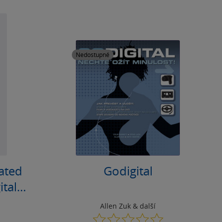
Nedostupné
rated
Godigital
ital
Allen Zuk
& další
0.0