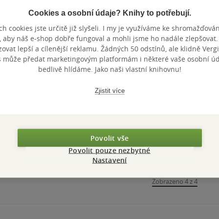
Cookies a osobní údaje? Knihy to potřebují.
h cookies jste určitě již slyšeli. I my je využíváme ke shromažďován
, aby náš e-shop dobře fungoval a mohli jsme ho nadále zlepšovat
vat lepší a cílenější reklamu. Žádných 50 odstínů, ale klidně Vergil
s může předat marketingovým platformám i některé vaše osobní úda
bedlivě hlídáme. Jako naši vlastní knihovnu!
Zjistit více
Povolit vše
Povolit pouze nezbytné
Nastavení
Zobrazeno 4 z 4