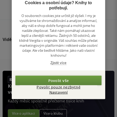
Přejít
Cookies a osobní údaje? Knihy to
na
potřebují.
stránku
O souborech cookies jste určitě již slyšeli. I my je
využíváme ke shromažďování a analýze informací,
aby náš e-shop dobře fungoval a mohli jsme ho
nadále zlepšovat. Také nám pomáhají ukazovat
lepší a cílenější reklamu. Žádných 50 odstínů, ale
Viděli jste
klidně Vergilia v originále. Váš souhlas může předat
marketingovým platformám i některé vaše osobní
údaje. Ale vše bedlivě hlídáme. Jako naši vlastní
knihovnu!
Zjistit více
Povolit vše
Knihy, recenze a klubové výhody
Povolit pouze nezbytné
ve vaší kapse a naší appce KDčko
Nastavení
Každý měsíc společně přečteme tisíce knih
Více o aplikaci
Více o klubu