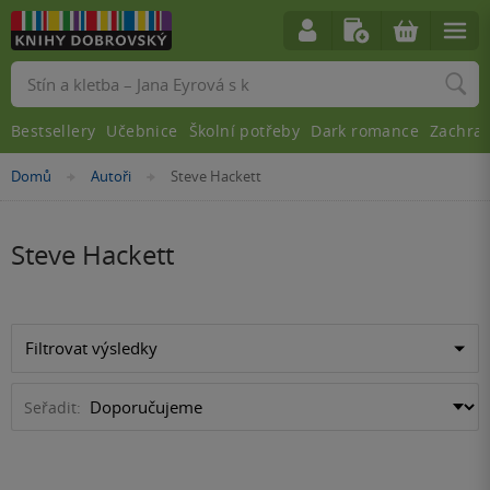
Vyhledávání
Bestsellery
Učebnice
Školní potřeby
Dark romance
Zachra
Nacházíte
Domů
Autoři
Steve Hackett
»
»
se
zde:
Steve Hackett
Filtrovat výsledky
Seřadit: