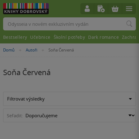
Vyhledávání
Bestsellery
Učebnice
Školní potřeby
Dark romance
Zachra
Nacházíte
Domů
Autoři
Soňa Červená
»
»
se
zde:
Soňa Červená
Filtrovat výsledky
Seřadit: