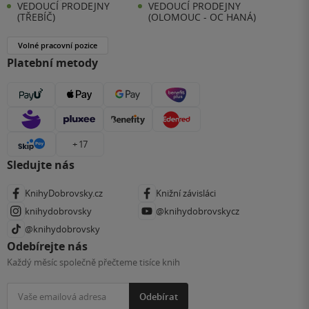
VEDOUCÍ PRODEJNY
VEDOUCÍ PRODEJNY
(TŘEBÍČ)
(OLOMOUC - OC HANÁ)
Volné pracovní pozice
Platební metody
+ 17
Sledujte nás
KnihyDobrovsky.cz
Knižní závisláci
knihydobrovsky
@knihydobrovskycz
@knihydobrovsky
Odebírejte nás
Každý měsíc společně přečteme tisíce knih
Odebírat