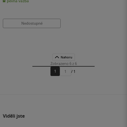
pevná vazba
5
hvězdiček
Nedostupné
Nahoru
Zobrazeno 6 z 6
1
/ 1
Přejít
na
stránku
Viděli jste