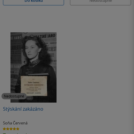
Do košíku
Nedostupné
Nedostupné
Stýskání zakázáno
Soňa Červená
4.8
z