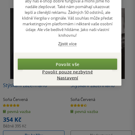
aby náš e-shop dobře fungoval a mohli jsme ho
nadále zlepšovat. Také nám pomáhají ukazovat
lepší a cílenější reklamu. Žádných 50 odstínů, ale
klidně Vergilia v originále. Váš souhlas může předat
marketingovým platformám i některé vaše osobní
údaje. Ale vše bedlivě hlídáme. Jako naši vlastní
knihovnu!
Zjistit více
Povolit vše
Povolit pouze nezbytné
Nedostupné
Nastavení
Stýskání zažehnáno
Stýskání zažehnáno
Soňa Červená
Soňa Červená
5.0
4.5
z
z
pevná vazba
pevná vazba
5
5
hvězdiček
hvězdiček
354 Kč
Běžně
395 Kč