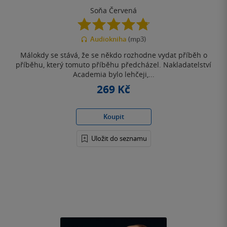
Soňa Červená
4.8
z
Audiokniha
(mp3)
5
hvězdiček
Málokdy se stává, že se někdo rozhodne vydat příběh o
příběhu, který tomuto příběhu předcházel. Nakladatelství
Academia bylo lehčeji,...
269 Kč
Koupit
Uložit do seznamu