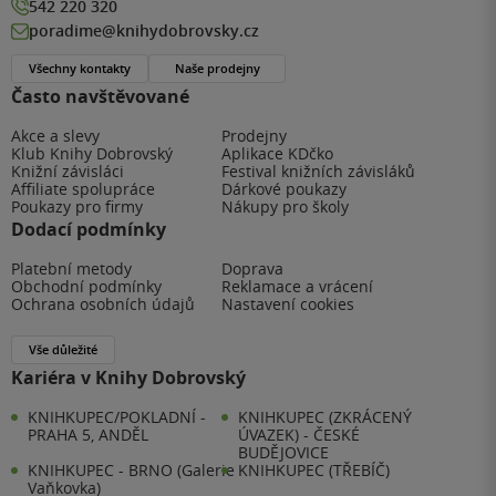
542 220 320
poradime@knihydobrovsky.cz
Všechny kontakty
Naše prodejny
Často navštěvované
Akce a slevy
Prodejny
Klub Knihy Dobrovský
Aplikace KDčko
Knižní závisláci
Festival knižních závisláků
Affiliate spolupráce
Dárkové poukazy
Poukazy pro firmy
Nákupy pro školy
Dodací podmínky
Platební metody
Doprava
Obchodní podmínky
Reklamace a vrácení
Ochrana osobních údajů
Nastavení cookies
Vše důležité
Kariéra v Knihy Dobrovský
KNIHKUPEC/POKLADNÍ -
KNIHKUPEC (ZKRÁCENÝ
PRAHA 5, ANDĚL
ÚVAZEK) - ČESKÉ
BUDĚJOVICE
KNIHKUPEC - BRNO (Galerie
KNIHKUPEC (TŘEBÍČ)
Vaňkovka)