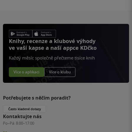
Knihy, recenze a klubové výhody
ve vaší kapse a naší appce KDčko
Každý měsíc společně přečteme tisíce knih
Více o aplikaci
Více o klubu
Potřebujete s něčím poradit?
Často kladené dotazy
Kontaktujte nás
Po–Pá:
8:00–17:00