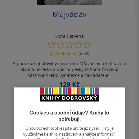
Můjváclav
Soňa Červená
0.0
z
Audiokniha
(mp3)
5
hvězdiček
S poněkud neobvyklým názvem Můjváclav představuje
slavná herečka a operní pěvkyně Soňa Červená
nástrojařského vynálezce a zakladatele...
129 Kč
Koupit
Cookies a osobní údaje? Knihy to
Uložit do seznamu
potřebují.
O souborech cookies jste určitě již slyšeli. I my je
využíváme ke shromažďování a analýze informací,