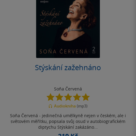
Stýskání zažehnáno
Soňa Červená
5.0
z
Audiokniha
(mp3)
5
hvězdiček
Soňa Červená - jedinečná umělkyně nejen v českém, ale i
světovém měřítku, popsala svůj osud v autobiografickém
diptychu Stýskání zakázáno...