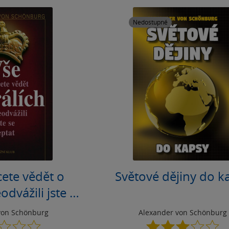
Nedostupné
cete vědět o
Světové dějiny do k
odvážili jste se
ptat
von Schönburg
Alexander von Schönburg
0.0
3.1