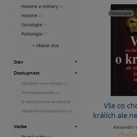
Historie a military
(2)
Nedostupné
Historie
(2)
Sociologie
(1)
Politologie
(1)
+ Ukázat více
Stav
Dostupnost
Skladem na e-shopu
(0)
Předobjednávka
(0)
K odebrání na prodejně
Vše co ch
Skladem u dodavatele
(0)
králích ale ne
ze
Vazba
Alexander 
Pevná vazba
(3)