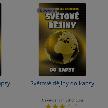
Nedostupné
apsy
Světové dějiny do kapsy
Alexander von Schönburg
3.1