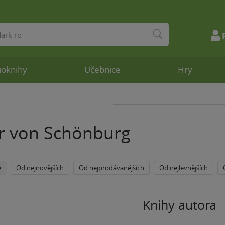
ioknihy
Učebnice
Hry
r von Schönburg
e
Od nejnovějších
Od nejprodávanějších
Od nejlevnějších
Knihy autora