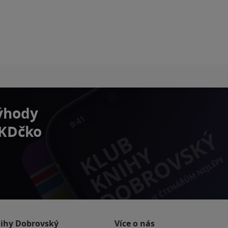
výhody
 KDčko
nihy Dobrovský
Více o nás