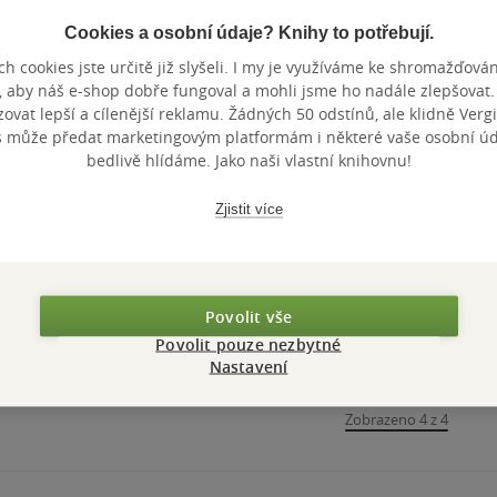
Cookies a osobní údaje? Knihy to potřebují.
h cookies jste určitě již slyšeli. I my je využíváme ke shromažďován
, aby náš e-shop dobře fungoval a mohli jsme ho nadále zlepšovat
vat lepší a cílenější reklamu. Žádných 50 odstínů, ale klidně Vergil
s může předat marketingovým platformám i některé vaše osobní úda
bedlivě hlídáme. Jako naši vlastní knihovnu!
Zjistit více
Povolit vše
Povolit pouze nezbytné
Nastavení
Zobrazeno 4 z 4