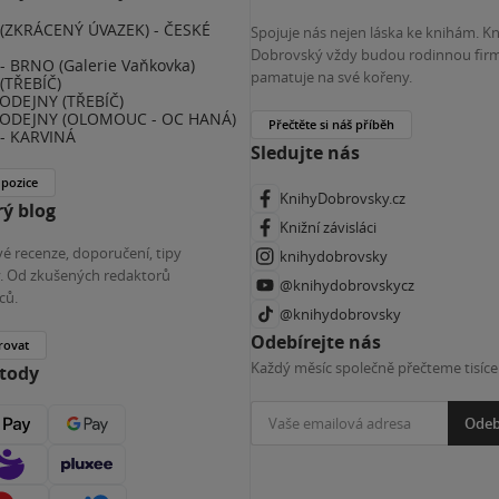
(ZKRÁCENÝ ÚVAZEK) - ČESKÉ
Spojuje nás nejen láska ke knihám. K
E
Dobrovský vždy budou rodinnou firm
 BRNO (Galerie Vaňkovka)
pamatuje na své kořeny.
(TŘEBÍČ)
ODEJNY (TŘEBÍČ)
ODEJNY (OLOMOUC - OC HANÁ)
Přečtěte si náš příběh
- KARVINÁ
Sledujte nás
 pozice
KnihyDobrovsky.cz
ý blog
Knižní závisláci
é recenze, doporučení, tipy
knihydobrovsky
ky. Od zkušených redaktorů
@knihydobrovskycz
ců.
@knihydobrovsky
Odebírejte nás
rovat
Každý měsíc společně přečteme tisíce
etody
Odeb