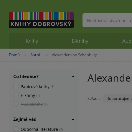
Vyhledávání
Knihy
E-knihy
Aud
Nacházíte
Domů
Autoři
Alexander von Schönburg
»
»
se
zde:
Alexande
Co hledáte?
Papírové knihy
(3)
E-knihy
(1)
Doporučujem
Seřadit:
Audioknihy
(0)
Zajímá vás
Odborná literatura
(3)