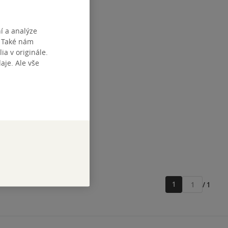
í a analýze
. Také nám
ia v originále.
je. Ale vše
1
/ 1
Přejít
na
stránku