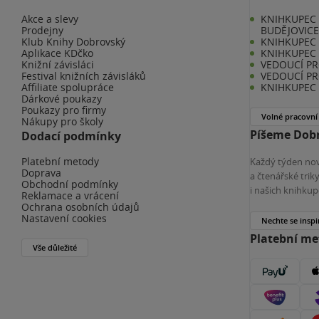
Akce a slevy
KNIHKUPEC 
Prodejny
BUDĚJOVIC
Klub Knihy Dobrovský
KNIHKUPEC -
Aplikace KDčko
KNIHKUPEC 
Knižní závisláci
VEDOUCÍ PR
Festival knižních závisláků
VEDOUCÍ PR
Affiliate spolupráce
KNIHKUPEC 
Dárkové poukazy
Poukazy pro firmy
Volné pracovní
Nákupy pro školy
Píšeme Dobr
Dodací podmínky
Platební metody
Každý týden nov
Doprava
a čtenářské tri
Obchodní podmínky
i našich knihkup
Reklamace a vrácení
Ochrana osobních údajů
Nastavení cookies
Nechte se inspi
Platební m
Vše důležité