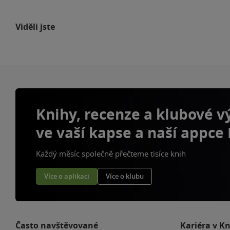
Viděli jste
Knihy, recenze a klubové 
ve vaší kapse a naší appce
Každý měsíc společně přečteme tisíce knih
Více o aplikaci
Více o klubu
Často navštěvované
Kariéra v K