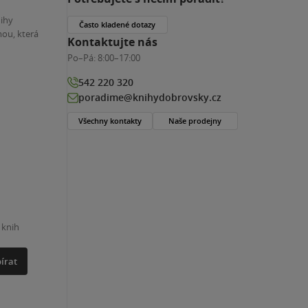
nihy
Často kladené dotazy
ou, která
Kontaktujte nás
Po–Pá:
8:00–17:00
542 220 320
poradime@knihydobrovsky.cz
Všechny kontakty
Naše prodejny
 knih
írat