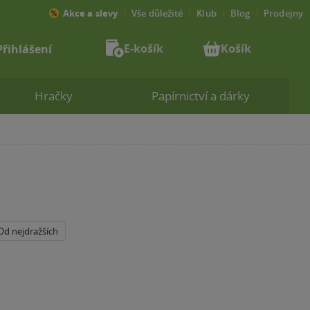
Akce a slevy
Vše důležité
Klub
Blog
Prodejny
E-košík
Košík
Přihlášení
Hračky
Papírnictví a dárky
Od nejdražších