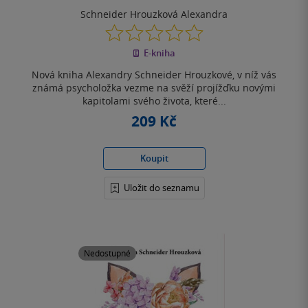
Schneider Hrouzková Alexandra
0.0
z
E-kniha
5
hvězdiček
Nová kniha Alexandry Schneider Hrouzkové, v níž vás
známá psycholožka vezme na svěží projížďku novými
kapitolami svého života, které...
209 Kč
Koupit
Uložit do seznamu
Nedostupné