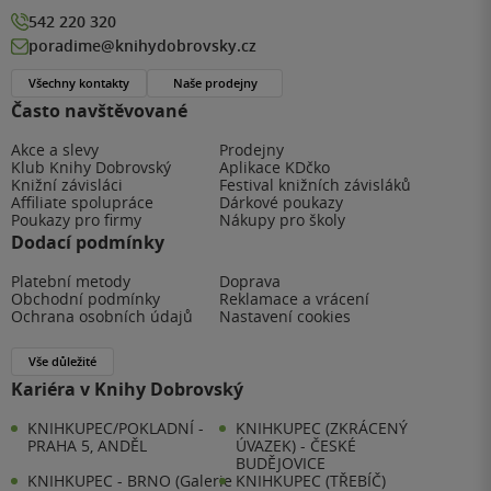
542 220 320
poradime@knihydobrovsky.cz
Všechny kontakty
Naše prodejny
Často navštěvované
Akce a slevy
Prodejny
Klub Knihy Dobrovský
Aplikace KDčko
Knižní závisláci
Festival knižních závisláků
Affiliate spolupráce
Dárkové poukazy
Poukazy pro firmy
Nákupy pro školy
Dodací podmínky
Platební metody
Doprava
Obchodní podmínky
Reklamace a vrácení
Ochrana osobních údajů
Nastavení cookies
Vše důležité
Kariéra v Knihy Dobrovský
KNIHKUPEC/POKLADNÍ -
KNIHKUPEC (ZKRÁCENÝ
PRAHA 5, ANDĚL
ÚVAZEK) - ČESKÉ
BUDĚJOVICE
KNIHKUPEC - BRNO (Galerie
KNIHKUPEC (TŘEBÍČ)