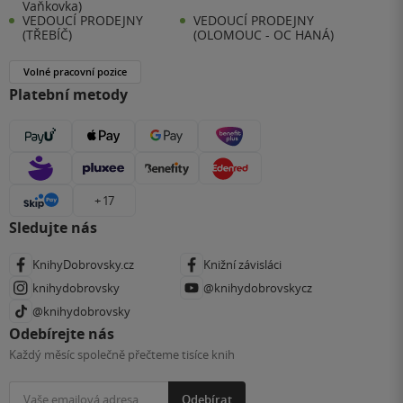
Vaňkovka)
VEDOUCÍ PRODEJNY
VEDOUCÍ PRODEJNY
(TŘEBÍČ)
(OLOMOUC - OC HANÁ)
Volné pracovní pozice
Platební metody
+ 17
Sledujte nás
KnihyDobrovsky.cz
Knižní závisláci
knihydobrovsky
@knihydobrovskycz
@knihydobrovsky
Odebírejte nás
Každý měsíc společně přečteme tisíce knih
Odebírat