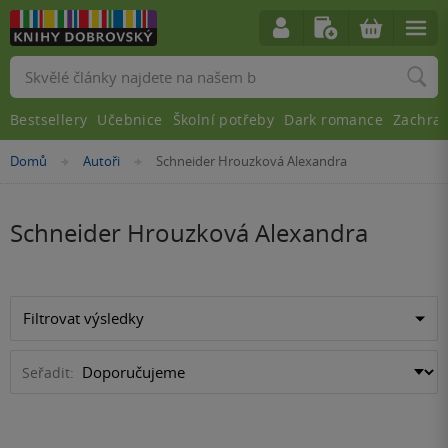
Vyhledávání
Bestsellery
Učebnice
Školní potřeby
Dark romance
Zachra
Nacházíte
Domů
Autoři
Schneider Hrouzková Alexandra
»
»
se
zde:
Schneider Hrouzková Alexandra
Filtrovat výsledky
Seřadit: