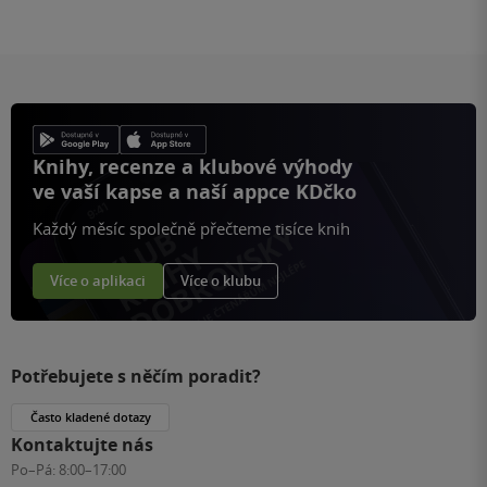
Knihy, recenze a klubové výhody
ve vaší kapse a naší appce KDčko
Každý měsíc společně přečteme tisíce knih
Více o aplikaci
Více o klubu
Potřebujete s něčím poradit?
Často kladené dotazy
Kontaktujte nás
Po–Pá:
8:00–17:00