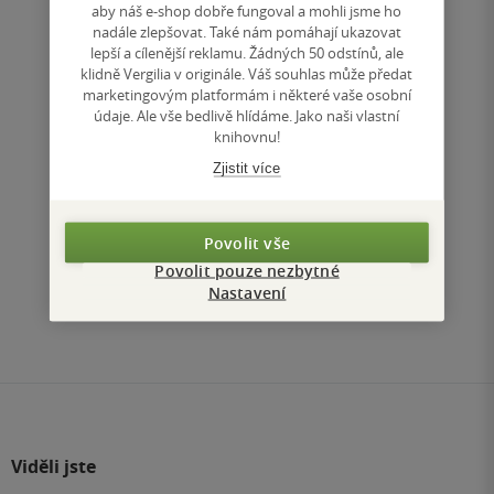
aby náš e-shop dobře fungoval a mohli jsme ho
nadále zlepšovat. Také nám pomáhají ukazovat
Nedostupné
lepší a cílenější reklamu. Žádných 50 odstínů, ale
klidně Vergilia v originále. Váš souhlas může předat
Uložit do seznamu
marketingovým platformám i některé vaše osobní
údaje. Ale vše bedlivě hlídáme. Jako naši vlastní
knihovnu!
Zjistit více
Nahoru
Povolit vše
Zobrazeno 3 z 3
Povolit pouze nezbytné
Nastavení
1
/ 1
Přejít
na
stránku
Viděli jste