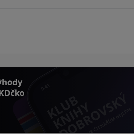
výhody
 KDčko