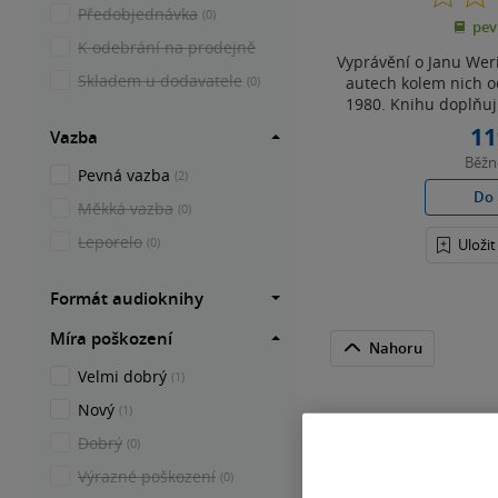
Předobjednávka
(0)
pev
K odebrání na prodejně
Vyprávění o Janu Weri
Skladem u dodavatele
autech kolem nich o
(0)
1980. Knihu doplňují
11
Vazba
Běž
Pevná vazba
(2)
Do 
Měkká vazba
(0)
Leporelo
(0)
Uloži
Formát audioknihy
Míra poškození
Nahoru
Velmi dobrý
(1)
Nový
(1)
Dobrý
(0)
Výrazné poškození
(0)