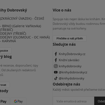
nihy Dobrovský
Více o nás
(ZKRÁCENÝ ÚVAZEK) - ČESKÉ
Spojuje nás nejen láska ke knihám. K
E
Dobrovský vždy budou rodinnou firm
 BRNO (Galerie Vaňkovka)
pamatuje na své kořeny.
(TŘEBÍČ)
ODEJNY (TŘEBÍČ)
ODEJNY (OLOMOUC - OC HANÁ)
Přečtěte si náš příběh
- KARVINÁ
Sledujte nás
 pozice
KnihyDobrovsky.cz
ý blog
Knižní závisláci
é recenze, doporučení, tipy
knihydobrovsky
ky. Od zkušených redaktorů
@knihydobrovskycz
ců.
@knihydobrovsky
Odebírejte nás
rovat
Každý měsíc společně přečteme tisíce
etody
Odeb