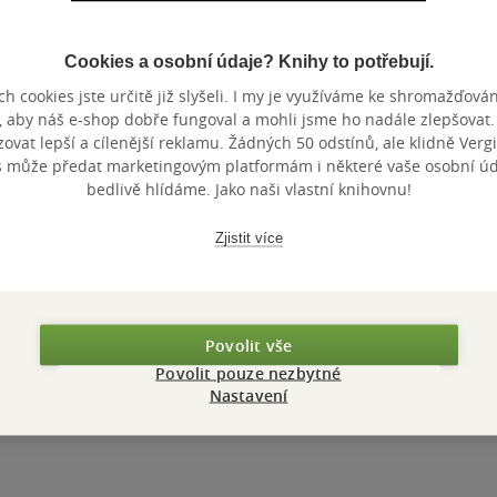
Cookies a osobní údaje? Knihy to potřebují.
h cookies jste určitě již slyšeli. I my je využíváme ke shromažďován
, aby náš e-shop dobře fungoval a mohli jsme ho nadále zlepšovat
vat lepší a cílenější reklamu. Žádných 50 odstínů, ale klidně Vergil
s může předat marketingovým platformám i některé vaše osobní úda
bedlivě hlídáme. Jako naši vlastní knihovnu!
Zjistit více
Povolit vše
Povolit pouze nezbytné
Nastavení