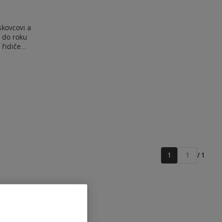
skovcovi a
 do roku
řidiče...
1
/ 1
Přejít
na
stránku