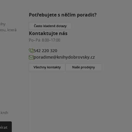
Potřebujete s něčím poradit?
nihy
Často kladené dotazy
ou, která
Kontaktujte nás
Po–Pá:
8:00–17:00
542 220 320
poradime@knihydobrovsky.cz
Všechny kontakty
Naše prodejny
 knih
írat