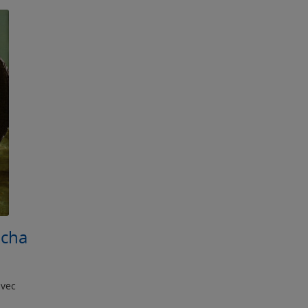
icha
avec