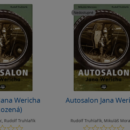
Nedostupné
Jana Wericha
Autosalon Jana Wer
kozená)
c
,
Rudolf Truhlařík
Rudolf Truhlařík
,
Mikuláš Mor
0.0
0.0