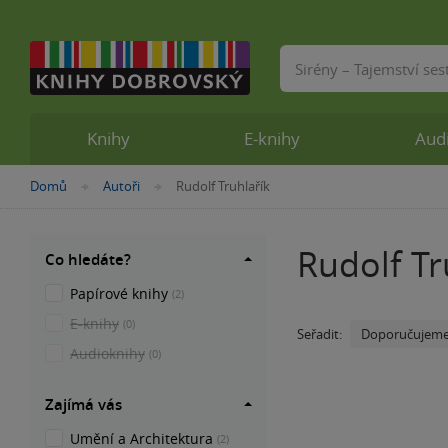
Vyhledávání
Knihy
E-knihy
Aud
Nacházíte
Domů
Autoři
Rudolf Truhlařík
»
»
se
zde:
Rudolf Tr
Co hledáte?
Papírové knihy
(2)
E-knihy
(0)
Doporučujem
Seřadit:
Audioknihy
(0)
Zajímá vás
Umění a Architektura
(2)