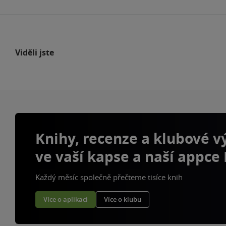
Viděli jste
Knihy, recenze a klubové 
ve vaší kapse a naší appce
Každý měsíc společně přečteme tisíce knih
Více o aplikaci
Více o klubu