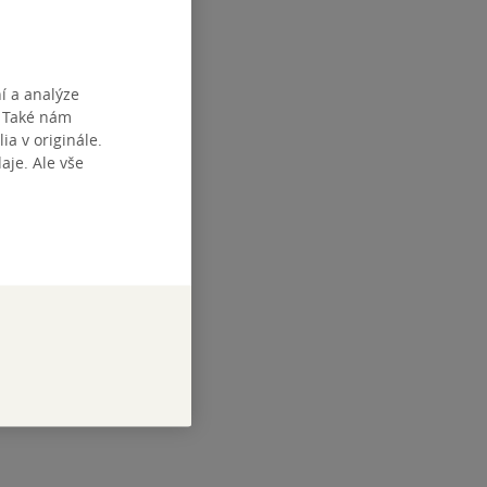
í a analýze
. Také nám
ia v originále.
je. Ale vše