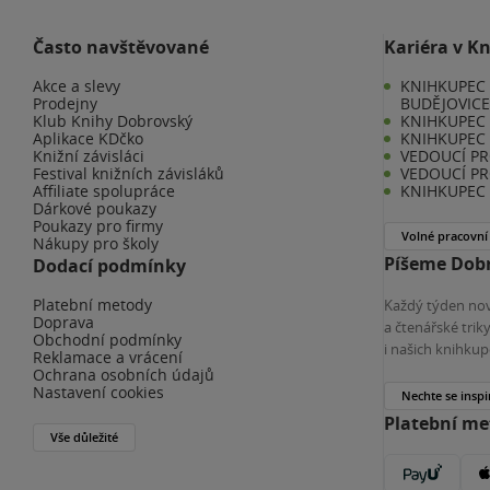
Často navštěvované
Kariéra v K
Akce a slevy
KNIHKUPEC 
Prodejny
BUDĚJOVIC
Klub Knihy Dobrovský
KNIHKUPEC -
Aplikace KDčko
KNIHKUPEC 
Knižní závisláci
VEDOUCÍ PR
Festival knižních závisláků
VEDOUCÍ PR
Affiliate spolupráce
KNIHKUPEC 
Dárkové poukazy
Poukazy pro firmy
Volné pracovní
Nákupy pro školy
Píšeme Dobr
Dodací podmínky
Platební metody
Každý týden nov
Doprava
a čtenářské tri
Obchodní podmínky
i našich knihkup
Reklamace a vrácení
Ochrana osobních údajů
Nastavení cookies
Nechte se inspi
Platební m
Vše důležité