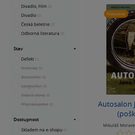
Divadlo, Film
(2)
Poškozené
Divadlo
(2)
Česká beletrie
(2)
Odborná literatura
(2)
Stav
Defekt
(1)
Novinka
(0)
Bestseller
(0)
Longseller
(0)
Dobrá sleva
(0)
Autosalon 
Připravujeme
(0)
(poš
Dostupnost
Mikuláš Morave
Skladem na e-shopu
(1)