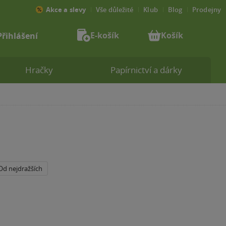
Akce a slevy
Vše důležité
Klub
Blog
Prodejny
E-košík
Košík
Přihlášení
Hračky
Papírnictví a dárky
Od nejdražších