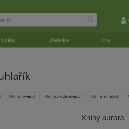
ioknihy
Učebnice
Hry
uhlařík
e
Od nejnovějších
Od nejprodávanějších
Od nejlevnějších
Knihy autora