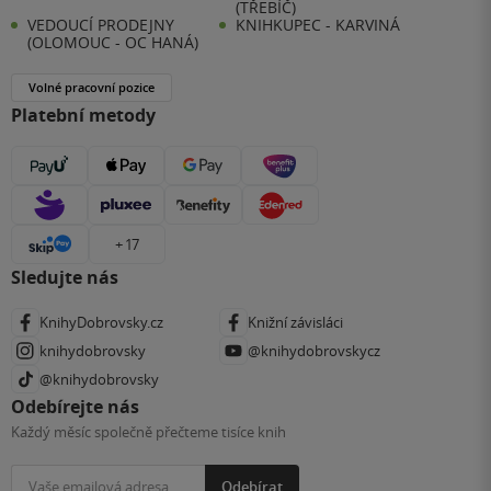
(TŘEBÍČ)
VEDOUCÍ PRODEJNY
KNIHKUPEC - KARVINÁ
(OLOMOUC - OC HANÁ)
Volné pracovní pozice
Platební metody
+ 17
Sledujte nás
KnihyDobrovsky.cz
Knižní závisláci
knihydobrovsky
@knihydobrovskycz
@knihydobrovsky
Odebírejte nás
Každý měsíc společně přečteme tisíce knih
Odebírat