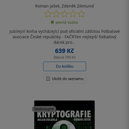
Roman Jašek
,
Zdeněk Zikmund
0.0
z
pevná vazba
5
hvězdiček
Jubilejní kniha vycházející pod oficiální záštitou Fotbalové
asociace České republiky - FAČRTen nejlepší fotbalový
dárek pro...
639 Kč
Běžně
799 Kč
Do košíku
Uložit do seznamu
Nedostupné