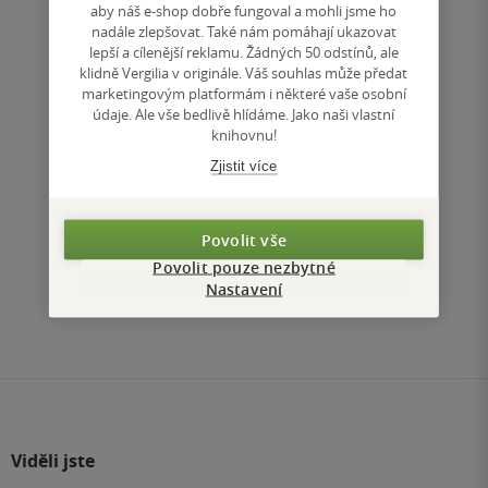
aby náš e-shop dobře fungoval a mohli jsme ho
nadále zlepšovat. Také nám pomáhají ukazovat
Nedostupné
lepší a cílenější reklamu. Žádných 50 odstínů, ale
klidně Vergilia v originále. Váš souhlas může předat
Uložit do seznamu
marketingovým platformám i některé vaše osobní
údaje. Ale vše bedlivě hlídáme. Jako naši vlastní
knihovnu!
Zjistit více
Nahoru
Povolit vše
Zobrazeno 3 z 3
Povolit pouze nezbytné
Nastavení
1
/ 1
Přejít
na
stránku
Viděli jste