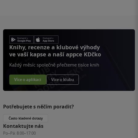
Knihy, recenze a klubové výhody
ve vaší kapse a naší appce KDčko
Každý měsíc společně přečteme tisíce knih
Více o aplikaci
Více o klubu
Potřebujete s něčím poradit?
Často kladené dotazy
Kontaktujte nás
Po–Pá:
8:00–17:00