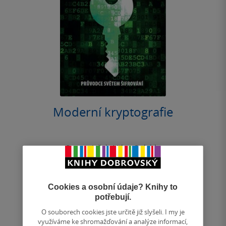
Moderní kryptografie
Roman Jašek
,
Milan Oulehla
5.0
z
měkká vazba
5
hvězdiček
Cookies a osobní údaje? Knihy to
Se zaváděním moderních technologií spojených se
potřebují.
strojovým učením a aplikacemi umělé inteligence
vystupuje do popředí nutnost ochrany...
O souborech cookies jste určitě již slyšeli. I my je
využíváme ke shromažďování a analýze informací,