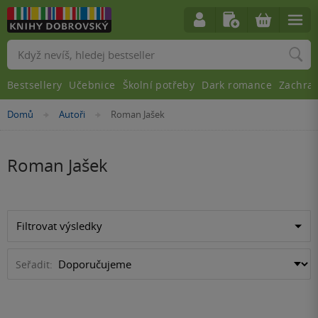
Vyhledávání
Bestsellery
Učebnice
Školní potřeby
Dark romance
Zachra
Nacházíte
Domů
Autoři
Roman Jašek
»
»
se
zde:
Roman Jašek
Filtrovat výsledky
Seřadit: