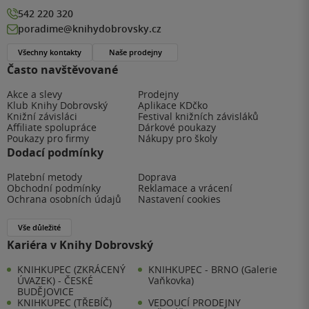
542 220 320
poradime@knihydobrovsky.cz
Všechny kontakty
Naše prodejny
Často navštěvované
Akce a slevy
Prodejny
Klub Knihy Dobrovský
Aplikace KDčko
Knižní závisláci
Festival knižních závisláků
Affiliate spolupráce
Dárkové poukazy
Poukazy pro firmy
Nákupy pro školy
Dodací podmínky
Platební metody
Doprava
Obchodní podmínky
Reklamace a vrácení
Ochrana osobních údajů
Nastavení cookies
Vše důležité
Kariéra v Knihy Dobrovský
KNIHKUPEC (ZKRÁCENÝ
KNIHKUPEC - BRNO (Galerie
ÚVAZEK) - ČESKÉ
Vaňkovka)
BUDĚJOVICE
KNIHKUPEC (TŘEBÍČ)
VEDOUCÍ PRODEJNY