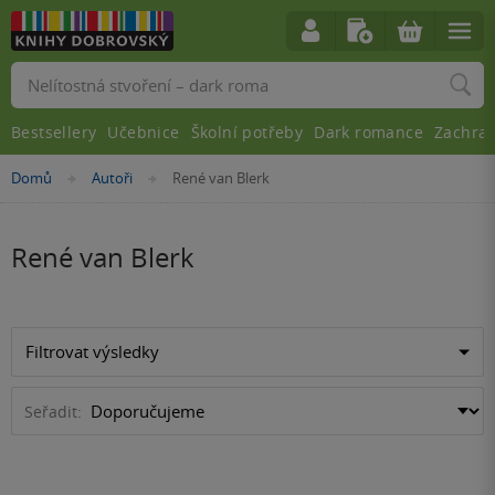
Vyhledávání
Bestsellery
Učebnice
Školní potřeby
Dark romance
Zachra
Nacházíte
Domů
Autoři
René van Blerk
»
»
se
zde:
René van Blerk
Filtrovat výsledky
Seřadit: