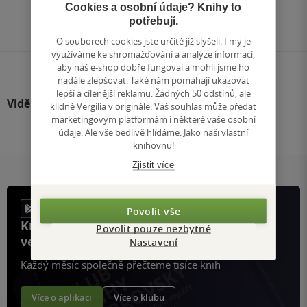
Přejít
Cookies a osobní údaje? Knihy to
na
potřebují.
stránku
O souborech cookies jste určitě již slyšeli. I my je
využíváme ke shromažďování a analýze informací,
aby náš e-shop dobře fungoval a mohli jsme ho
nadále zlepšovat. Také nám pomáhají ukazovat
lepší a cílenější reklamu. Žádných 50 odstínů, ale
Viděli jste
klidně Vergilia v originále. Váš souhlas může předat
marketingovým platformám i některé vaše osobní
údaje. Ale vše bedlivě hlídáme. Jako naši vlastní
knihovnu!
Zjistit více
Povolit vše
Knihy, recenze a klubové výhody
Povolit pouze nezbytné
ve vaší kapse a naší appce KDčko
Nastavení
Každý měsíc společně přečteme tisíce knih
Více o aplikaci
Více o klubu