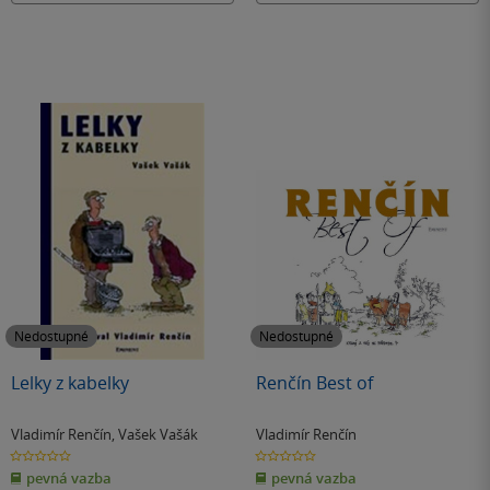
Nedostupné
Nedostupné
Lelky z kabelky
Renčín Best of
Vladimír Renčín
,
Vašek Vašák
Vladimír Renčín
0.0
0.0
z
z
pevná vazba
pevná vazba
5
5
hvězdiček
hvězdiček