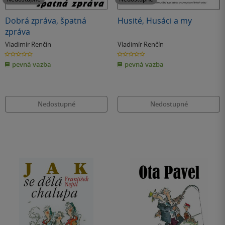
Dobrá zpráva, špatná
Husité, Husáci a my
zpráva
Vladimír Renčín
Vladimír Renčín
0.0
0.0
z
z
pevná vazba
pevná vazba
5
5
hvězdiček
hvězdiček
Nedostupné
Nedostupné