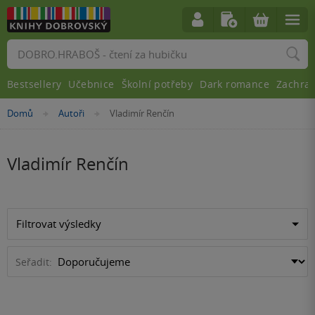
Vyhledávání
Bestsellery
Učebnice
Školní potřeby
Dark romance
Zachra
Nacházíte
Domů
Autoři
Vladimír Renčín
»
»
se
zde:
Vladimír Renčín
Filtrovat výsledky
Seřadit: