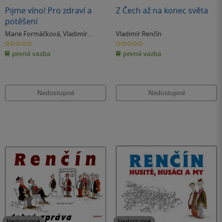
Pijme víno! Pro zdraví a
Z Čech až na konec světa
potěšení
Marie Formáčková
,
Vladimír
Vladimír Renčín
Renčín
0.0
0.0
z
z
pevná vazba
pevná vazba
5
5
hvězdiček
hvězdiček
Nedostupné
Nedostupné
Nedostupné
Nedostupné