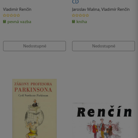
CD
Vladimír Renčín
Jaroslav Malina
,
Vladimír Renčín
0.0
0.0
z
z
pevná vazba
kniha
5
5
hvězdiček
hvězdiček
Nedostupné
Nedostupné