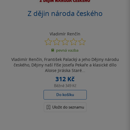
Z dějin národa českého
Vladimír Renčín
0.0
z
pevná vazba
5
hvězdiček
Vladimír Renčín, František Palacký a jeho Dějiny národu
českého, Dějiny naší říše Josefa Pekaře a klasické dílo
Aloise Jiráska Staré...
312 Kč
Běžně
349 Kč
Do košíku
Uložit do seznamu