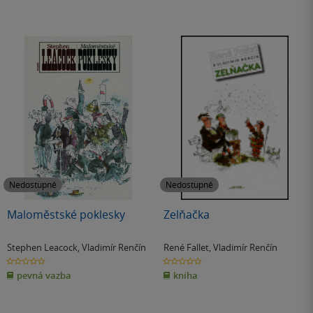
Nedostupné
Nedostupné
Maloměstské poklesky
Zelňačka
Stephen Leacock
,
Vladimír Renčín
René Fallet
,
Vladimír Renčín
0.0
0.0
z
z
pevná vazba
kniha
5
5
hvězdiček
hvězdiček