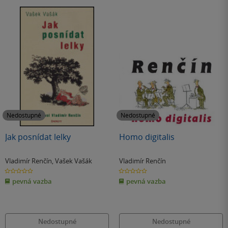
Nedostupné
Nedostupné
Jak posnídat lelky
Homo digitalis
Vladimír Renčín
,
Vašek Vašák
Vladimír Renčín
0.0
0.0
z
z
pevná vazba
pevná vazba
5
5
hvězdiček
hvězdiček
Nedostupné
Nedostupné