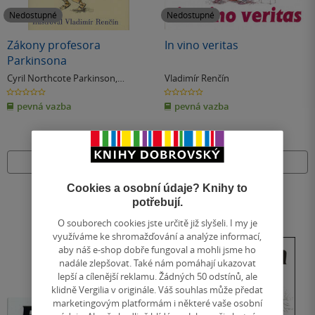
Nedostupné
Nedostupné
Zákony profesora
In vino veritas
Parkinsona
Cyril Northcote Parkinson
,
Vladimír Renčín
Vladimír Renčín
0.0
0.0
z
z
pevná vazba
pevná vazba
5
5
hvězdiček
hvězdiček
Nedostupné
Nedostupné
Cookies a osobní údaje? Knihy to
potřebují.
O souborech cookies jste určitě již slyšeli. I my je
využíváme ke shromažďování a analýze informací,
aby náš e-shop dobře fungoval a mohli jsme ho
nadále zlepšovat. Také nám pomáhají ukazovat
lepší a cílenější reklamu. Žádných 50 odstínů, ale
klidně Vergilia v originále. Váš souhlas může předat
marketingovým platformám i některé vaše osobní