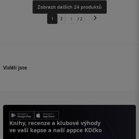
Zobrazit dalších 24 produktů
1
2
/ 2
Přejít
na
stránku
Viděli jste
Knihy, recenze a klubové výhody
ve vaší kapse a naší appce KDčko