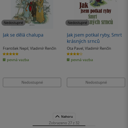
Nedostupné
Nedostupné
Jak se dělá chalupa
Jak jsem potkal ryby, Smrt
krásných srnců
František Nepil
,
Vladimír Renčín
Ota Pavel
,
Vladimír Renčín
5.0
4.2
z
z
pevná vazba
pevná vazba
5
5
hvězdiček
hvězdiček
Nedostupné
Nedostupné
Nahoru
Zobrazeno 27 z 32