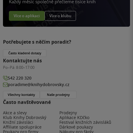
Každý měsíc společně přečteme tisíce knih
Více o aplikaci
Více o klubu
Potřebujete s něčím poradit?
Často kladené dotazy
Kontaktujte nás
Po–Pá:
8:00–17:00
542 220 320
poradime@knihydobrovsky.cz
Všechny kontakty
Naše prodejny
Často navštěvované
Akce a slevy
Prodejny
Klub Knihy Dobrovský
Aplikace KDčko
Knižní závisláci
Festival knižních závisláků
Affiliate spolupráce
Dárkové poukazy
Poukazy pro firmy
Nákupy pro školy