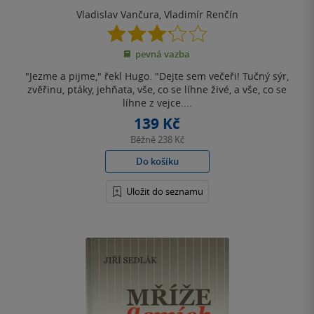
Vladislav Vančura
,
Vladimír Renčín
3.2
z
pevná vazba
5
hvězdiček
"Jezme a pijme," řekl Hugo. "Dejte sem večeři! Tučný sýr,
zvěřinu, ptáky, jehňata, vše, co se líhne živé, a vše, co se
líhne z vejce....
139 Kč
Běžně
238 Kč
Do košíku
Uložit do seznamu