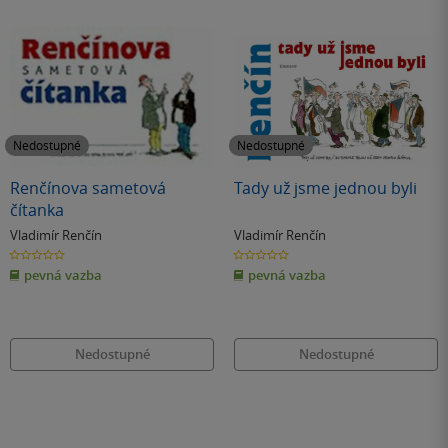
Nedostupné
Nedostupné
Renčínova sametová
Tady už jsme jednou byli
čítanka
Vladimír Renčín
Vladimír Renčín
0.0
0.0
z
z
pevná vazba
pevná vazba
5
5
hvězdiček
hvězdiček
Nedostupné
Nedostupné