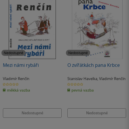
Nedostupné
Nedostupné
Mezi námi rybáři
O zvířátkách pana Krbce
Vladimír Renčín
Stanislav Havelka
,
Vladimír Renčín
0.0
0.0
z
z
měkká vazba
pevná vazba
5
5
hvězdiček
hvězdiček
Nedostupné
Nedostupné