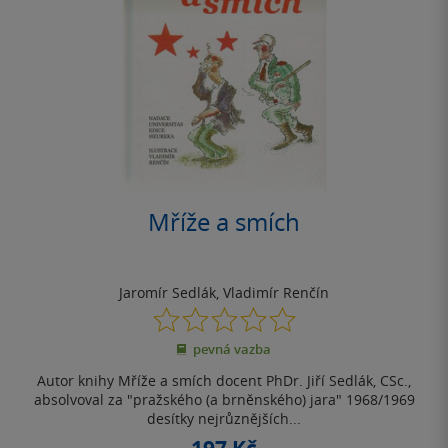
Mříže a smích
Jaromír Sedlák
,
Vladimír Renčín
0.0
z
pevná vazba
5
hvězdiček
Autor knihy Mříže a smích docent PhDr. Jiří Sedlák, CSc.,
absolvoval za "pražského (a brněnského) jara" 1968/1969
desítky nejrůznějších...