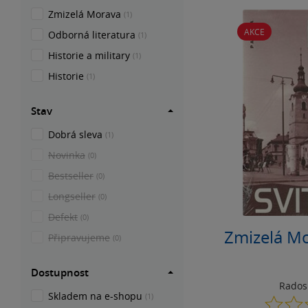
Zmizelá Morava
(1)
AKCE
Odborná literatura
(1)
Historie a military
(1)
Historie
(1)
Stav
Dobrá sleva
(1)
Novinka
(0)
Bestseller
(0)
Longseller
(0)
Defekt
(0)
Zmizelá Mo
Připravujeme
(0)
Dostupnost
Radosl
Skladem na e-shopu
(1)