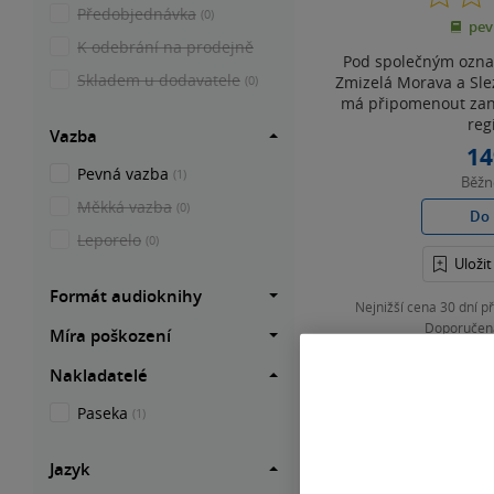
Předobjednávka
(0)
pev
K odebrání na prodejně
Pod společným ozna
Skladem u dodavatele
Zmizelá Morava a Slez
(0)
má připomenout zani
reg
Vazba
14
Pevná vazba
(1)
Běž
Měkká vazba
(0)
Do 
Leporelo
(0)
Uloži
Formát audioknihy
Nejnižší cena 30 dní 
Doporučen
Míra poškození
Nakladatelé
Paseka
(1)
Nahoru
Jazyk