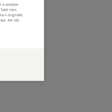
í a analýze
. Také nám
ia v originále.
je. Ale vše