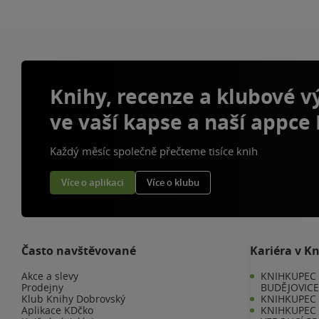
Knihy, recenze a klubové 
ve vaší kapse a naší appce
Každý měsíc společně přečteme tisíce knih
Více o aplikaci
Více o klubu
Často navštěvované
Kariéra v K
Akce a slevy
KNIHKUPEC 
Prodejny
BUDĚJOVIC
Klub Knihy Dobrovský
KNIHKUPEC -
Aplikace KDčko
KNIHKUPEC 