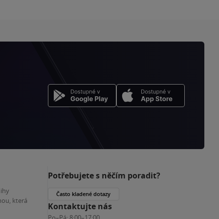
Potřebujete s něčím poradit?
nihy
Často kladené dotazy
ou, která
Kontaktujte nás
Po–Pá:
8:00–17:00