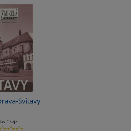
rava-Svitavy
av Fikejz
0.0