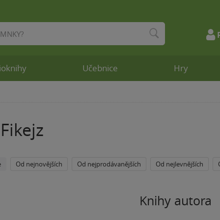
ioknihy
Učebnice
Hry
Fikejz
e
Od nejnovějších
Od nejprodávanějších
Od nejlevnějších
Knihy autora