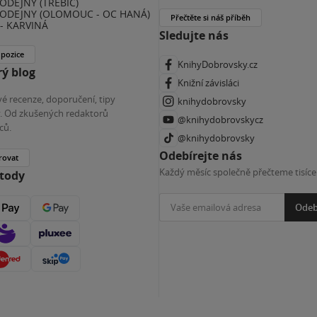
ODEJNY (TŘEBÍČ)
ODEJNY (OLOMOUC - OC HANÁ)
Přečtěte si náš příběh
- KARVINÁ
Sledujte nás
 pozice
KnihyDobrovsky.cz
ý blog
Knižní závisláci
é recenze, doporučení, tipy
knihydobrovsky
ky. Od zkušených redaktorů
@knihydobrovskycz
ců.
@knihydobrovsky
Odebírejte nás
rovat
Každý měsíc společně přečteme tisíce
etody
Odeb