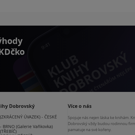
výhody
 KDčko
nihy Dobrovský
Více o nás
(ZKRÁCENÝ ÚVAZEK) - ČESKÉ
Spojuje nás nejen láska ke knihám. K
E
Dobrovský vždy budou rodinnou firm
 BRNO (Galerie Vaňkovka)
pamatuje na své kořeny.
(TŘEBÍČ)