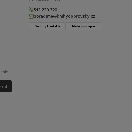
542 220 320
poradime@knihydobrovsky.cz
Všechny kontakty
Naše prodejny
 knih
írat