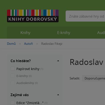
Vyhledávání
Knihy
E-knihy
Aud
Nacházíte
Domů
Autoři
Radoslav Fikejz
»
»
se
zde:
Radoslav 
Co hledáte?
Papírové knihy
(1)
E-knihy
(0)
Doporučujem
Seřadit:
Audioknihy
(0)
Zajímá vás
Edice "Zmizelá..."
(1)