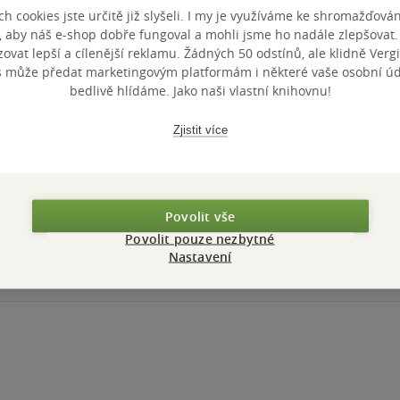
h cookies jste určitě již slyšeli. I my je využíváme ke shromažďován
, aby náš e-shop dobře fungoval a mohli jsme ho nadále zlepšovat
vat lepší a cílenější reklamu. Žádných 50 odstínů, ale klidně Vergil
s může předat marketingovým platformám i některé vaše osobní úda
bedlivě hlídáme. Jako naši vlastní knihovnu!
Zjistit více
Povolit vše
Povolit pouze nezbytné
Nastavení