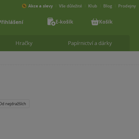
Akce a slevy
Vše důležité
Klub
Blog
Prodejny
E-košík
Košík
Přihlášení
Hračky
Papírnictví a dárky
Od nejdražších