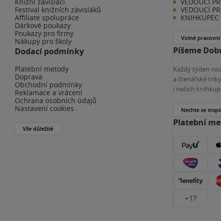
Knižní závisláci
VEDOUCÍ PR
Festival knižních závisláků
VEDOUCÍ PR
Affiliate spolupráce
KNIHKUPEC 
Dárkové poukazy
Poukazy pro firmy
Volné pracovní
Nákupy pro školy
Píšeme Dobr
Dodací podmínky
Platební metody
Každý týden nov
Doprava
a čtenářské tri
Obchodní podmínky
i našich knihkup
Reklamace a vrácení
Ochrana osobních údajů
Nastavení cookies
Nechte se inspi
Platební m
Vše důležité
+ 17