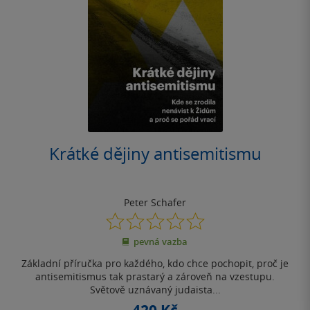
Krátké dějiny antisemitismu
Peter Schafer
0.0
z
pevná vazba
5
hvězdiček
Základní příručka pro každého, kdo chce pochopit, proč je
antisemitismus tak prastarý a zároveň na vzestupu.
Světově uznávaný judaista...