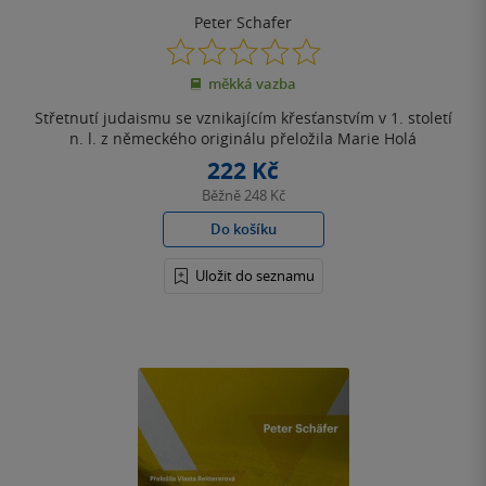
Peter Schafer
0.0
z
měkká vazba
5
hvězdiček
Střetnutí judaismu se vznikajícím křesťanstvím v 1. století
n. l. z německého originálu přeložila Marie Holá
222 Kč
Běžně
248 Kč
Do košíku
Uložit do seznamu