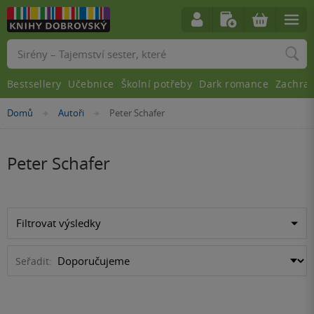
Vyhledávání
Bestsellery
Učebnice
Školní potřeby
Dark romance
Zachra
Nacházíte
Domů
Autoři
Peter Schafer
»
»
se
zde:
Peter Schafer
Filtrovat výsledky
Seřadit: