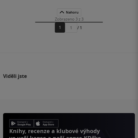
Nahoru
Zobrazeno 3 z 3
1
/ 1
Přejít
na
stránku
Viděli jste
Knihy, recenze a klubové výhody