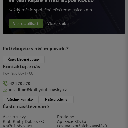
ve vaší kapse a naší appce KDčko
Každý měsíc společně přečteme tisíce knih
Více o aplikaci
Více o klubu
Potřebujete s něčím poradit?
Často kladené dotazy
Kontaktujte nás
Po–Pá:
8:00–17:00
542 220 320
poradime@knihydobrovsky.cz
Všechny kontakty
Naše prodejny
Často navštěvované
Akce a slevy
Prodejny
Klub Knihy Dobrovský
Aplikace KDčko
Knižní závisláci
Festival knižních závisláků