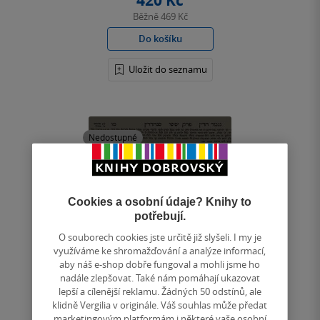
420 Kč
Běžně
469 Kč
Do košíku
Uložit do seznamu
Nedostupné
Cookies a osobní údaje? Knihy to
potřebují.
O souborech cookies jste určitě již slyšeli. I my je
využíváme ke shromažďování a analýze informací,
aby náš e-shop dobře fungoval a mohli jsme ho
nadále zlepšovat. Také nám pomáhají ukazovat
lepší a cílenější reklamu. Žádných 50 odstínů, ale
klidně Vergilia v originále. Váš souhlas může předat
marketingovým platformám i některé vaše osobní