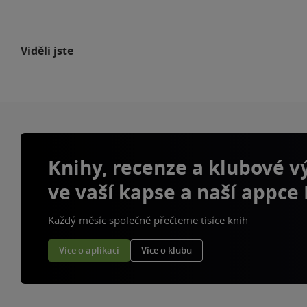
Viděli jste
Knihy, recenze a klubové 
ve vaší kapse a naší appce
Každý měsíc společně přečteme tisíce knih
Více o aplikaci
Více o klubu