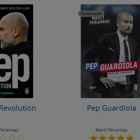
Nedostupné
Revolution
Pep Guardiola
 Perarnau
Martí Perarnau
0.0
5.0