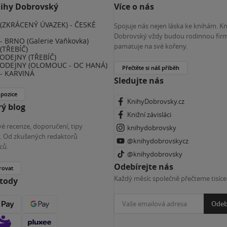
nihy Dobrovský
Více o nás
(ZKRÁCENÝ ÚVAZEK) - ČESKÉ
Spojuje nás nejen láska ke knihám. K
E
Dobrovský vždy budou rodinnou firm
 BRNO (Galerie Vaňkovka)
pamatuje na své kořeny.
(TŘEBÍČ)
ODEJNY (TŘEBÍČ)
ODEJNY (OLOMOUC - OC HANÁ)
Přečtěte si náš příběh
- KARVINÁ
Sledujte nás
 pozice
KnihyDobrovsky.cz
ý blog
Knižní závisláci
é recenze, doporučení, tipy
knihydobrovsky
ky. Od zkušených redaktorů
@knihydobrovskycz
ců.
@knihydobrovsky
Odebírejte nás
rovat
Každý měsíc společně přečteme tisíce
etody
Odeb