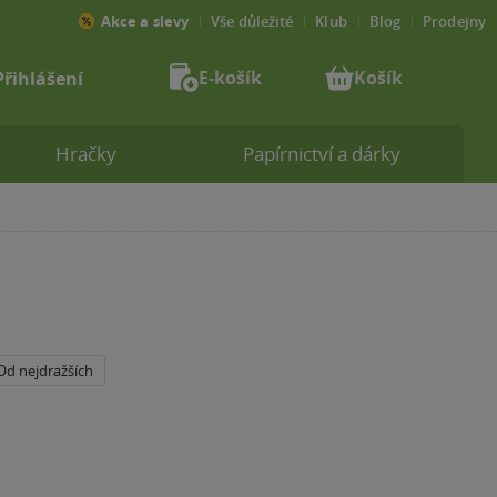
Akce a slevy
Vše důležité
Klub
Blog
Prodejny
E-košík
Košík
Přihlášení
Hračky
Papírnictví a dárky
Od nejdražších