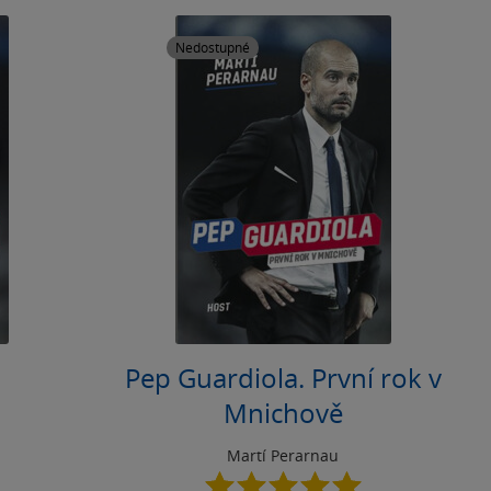
Nedostupné
Pep Guardiola. První rok v
Mnichově
Martí Perarnau
5.0