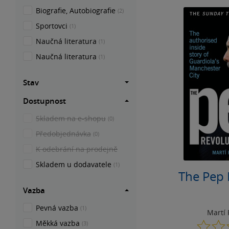
Biografie, Autobiografie
(2)
Sportovci
(1)
Naučná literatura
(1)
Naučná literatura
(1)
Stav
Dostupnost
Skladem na e-shopu
(0)
Předobjednávka
(0)
K odebrání na prodejně
Skladem u dodavatele
(1)
The Pep 
Vazba
Pevná vazba
(1)
Martí
Měkká vazba
(3)