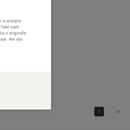
í a analýze
. Také nám
ia v originále.
je. Ale vše
1
/ 1
Přejít
na
stránku