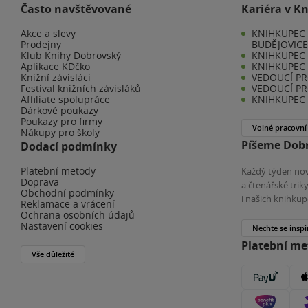
Často navštěvované
Kariéra v K
Akce a slevy
KNIHKUPEC 
Prodejny
BUDĚJOVIC
Klub Knihy Dobrovský
KNIHKUPEC -
Aplikace KDčko
KNIHKUPEC 
Knižní závisláci
VEDOUCÍ PR
Festival knižních závisláků
VEDOUCÍ PR
Affiliate spolupráce
KNIHKUPEC 
Dárkové poukazy
Poukazy pro firmy
Volné pracovní
Nákupy pro školy
Píšeme Dobr
Dodací podmínky
Platební metody
Každý týden nov
Doprava
a čtenářské tri
Obchodní podmínky
i našich knihkup
Reklamace a vrácení
Ochrana osobních údajů
Nastavení cookies
Nechte se inspi
Platební m
Vše důležité