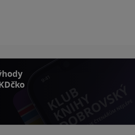
výhody
 KDčko