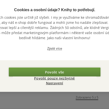
Cookies a osobní údaje? Knihy to potřebují.
h cookies jste určitě již slyšeli. I my je využíváme ke shromažďován
Nedostupné
, aby náš e-shop dobře fungoval a mohli jsme ho nadále zlepšovat
vat lepší a cílenější reklamu. Žádných 50 odstínů, ale klidně Vergil
The Pep
s může předat marketingovým platformám i některé vaše osobní úda
Revolution
bedlivě hlídáme. Jako naši vlastní knihovnu!
Martí Perarnau
0.0
z
Zjistit více
měkká vazba
5
hvězdiček
Nedostupné
Povolit vše
Povolit pouze nezbytné
Nastavení
Zobrazeno 5 z 5