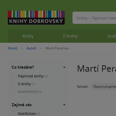
Vyhledávání
Knihy
E-knihy
Aud
Nacházíte
Domů
Autoři
Martí Perarnau
»
»
se
zde:
Martí Pe
Co hledáte?
Papírové knihy
(4)
E-knihy
(1)
Doporučujem
Seřadit:
Audioknihy
(0)
Zajímá vás
Nonfiction
(3)