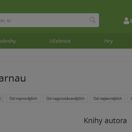
ioknihy
Učebnice
Hry
rarnau
e
Od nejnovějších
Od nejprodávanějších
Od nejlevnějších
Knihy autora