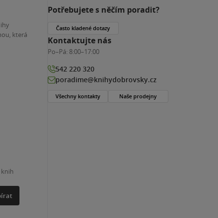
Potřebujete s něčím poradit?
nihy
Často kladené dotazy
ou, která
Kontaktujte nás
Po–Pá:
8:00–17:00
542 220 320
poradime@knihydobrovsky.cz
Všechny kontakty
Naše prodejny
 knih
írat