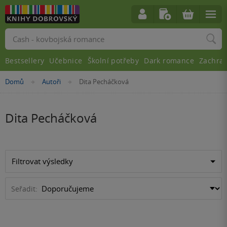
Vyhledávání
Bestsellery
Učebnice
Školní potřeby
Dark romance
Zachra
Nacházíte
Domů
Autoři
Dita Pecháčková
»
»
se
zde:
Dita Pecháčková
Filtrovat výsledky
Seřadit: