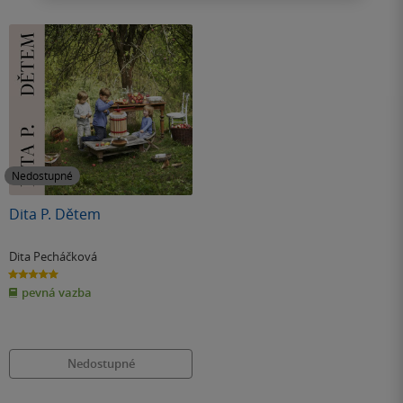
Nedostupné
Dita P. Dětem
Dita Pecháčková
5.0
z
pevná vazba
5
hvězdiček
Nedostupné