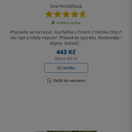
Dita Pecháčková
4.6
z
měkká vazba
5
hvězdiček
Připravte se na nejvíc. Kuchařka s číslem 2 Deníku Dity P.
vás lapí a nikdy nepustí. Přiková ke sporáku. Rozesměje i
dojme. Roztočí...
443 Kč
Běžně
495 Kč
Do košíku
Uložit do seznamu