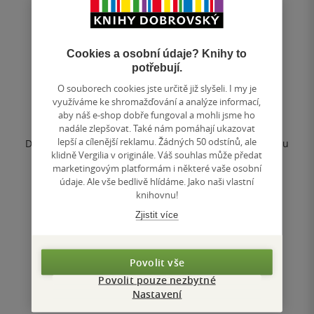
Deník Dity P. - Kuchařka
Cookies a osobní údaje? Knihy to
potřebují.
Dita Pecháčková
O souborech cookies jste určitě již slyšeli. I my je
4.4
využíváme ke shromažďování a analýze informací,
z
aby náš e-shop dobře fungoval a mohli jsme ho
měkká vazba
5
nadále zlepšovat. Také nám pomáhají ukazovat
hvězdiček
lepší a cílenější reklamu. Žádných 50 odstínů, ale
Dita Pecháčková nám představuje, jak vypadá tak trochu
klidně Vergilia v originále. Váš souhlas může předat
jiná kuchařka - Deník Dity P."Nemyslete si, že jsem
marketingovým platformám i některé vaše osobní
bůhvíjaká kuchařka. Nejsem....
údaje. Ale vše bedlivě hlídáme. Jako naši vlastní
knihovnu!
Nedostupné
Zjistit více
Uložit do seznamu
Povolit vše
Povolit pouze nezbytné
Nastavení