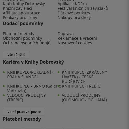
Klub Knihy Dobrovský
Aplikace KDčko
Knižní závisláci
Festival knižních závisláků
Affiliate spolupráce
Dárkové poukazy
Poukazy pro firmy
Nákupy pro školy
Dodací podmínky
Platební metody
Doprava
Obchodní podmínky
Reklamace a vrácení
Ochrana osobních údajů
Nastavení cookies
Vše důležité
Kariéra v Knihy Dobrovský
KNIHKUPEC/POKLADNÍ -
KNIHKUPEC (ZKRÁCENÝ
PRAHA 5, ANDĚL
ÚVAZEK) - ČESKÉ
BUDĚJOVICE
KNIHKUPEC - BRNO (Galerie
KNIHKUPEC (TŘEBÍČ)
Vaňkovka)
VEDOUCÍ PRODEJNY
VEDOUCÍ PRODEJNY
(TŘEBÍČ)
(OLOMOUC - OC HANÁ)
Volné pracovní pozice
Platební metody