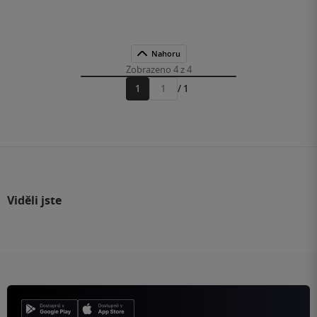
Nahoru
Zobrazeno 4 z 4
1
/ 1
Přejít
na
stránku
Viděli jste