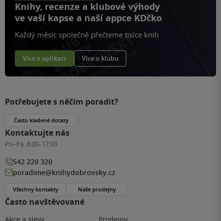
Knihy, recenze a klubové výhody
ve vaší kapse a naší appce KDčko
Každý měsíc společně přečteme tisíce knih
Více o aplikaci
Více o klubu
Potřebujete s něčím poradit?
Často kladené dotazy
Kontaktujte nás
Po–Pá:
8:00–17:00
542 220 320
poradime@knihydobrovsky.cz
Všechny kontakty
Naše prodejny
Často navštěvované
Akce a slevy
Prodejny