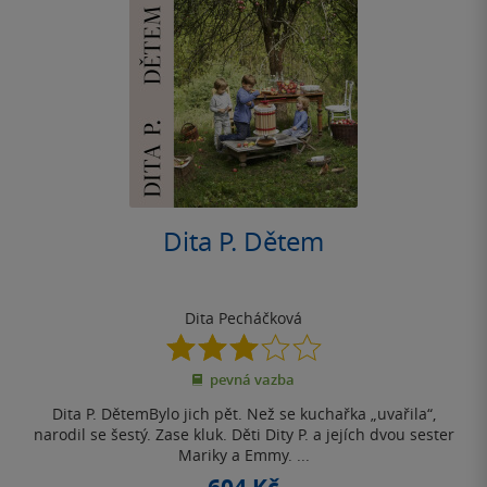
Dita P. Dětem
Dita Pecháčková
3.0
z
pevná vazba
5
hvězdiček
Dita P. DětemBylo jich pět. Než se kuchařka „uvařila“,
narodil se šestý. Zase kluk. Děti Dity P. a jejích dvou sester
Mariky a Emmy. ...