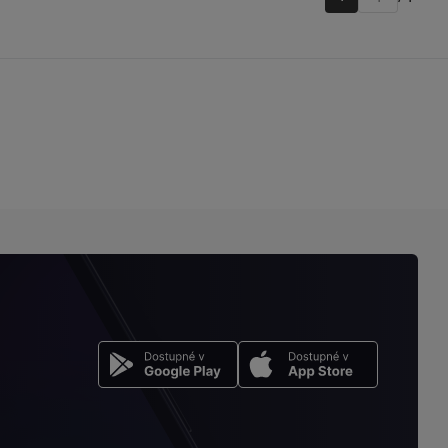
Přejít
na
stránku