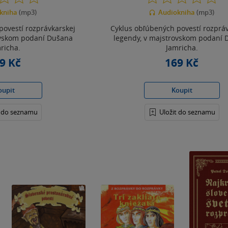
z
z
kniha
(mp3)
Audiokniha
(mp3)
5
5
hvězdiček
hvězdiček
povestí rozprávkarskej
Cyklus obľúbených povestí rozprá
ovskom podaní Dušana
legendy, v majstrovskom podaní
richa.
Jamricha.
9 Kč
169 Kč
oupit
Koupit
t do seznamu
Uložit do seznamu