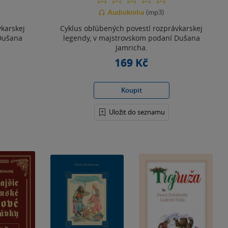
z
Audiokniha
(mp3)
5
hvězdiček
vkarskej
Cyklus obľúbených povestí rozprávkarskej
 Dušana
legendy, v majstrovskom podaní Dušana
Jamricha.
169 Kč
Koupit
Uložit do seznamu