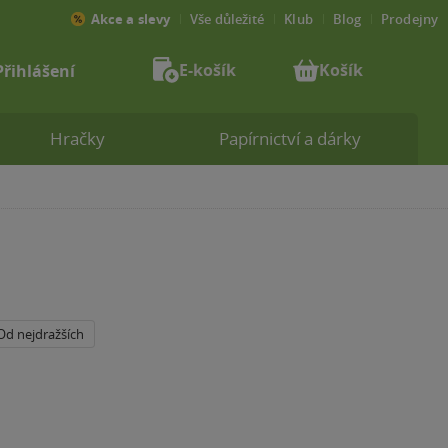
Akce a slevy
Vše důležité
Klub
Blog
Prodejny
E-košík
Košík
Přihlášení
Hračky
Papírnictví a dárky
Od nejdražších