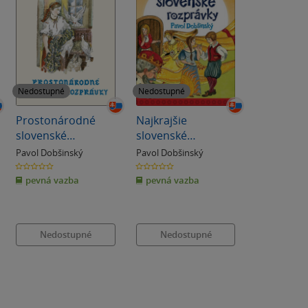
Nedostupné
Nedostupné
Prostonárodné
Najkrajšie
slovenské
slovenské
rozprávky II
rozprávky
Pavol Dobšinský
Pavol Dobšinský
0.0
0.0
z
z
pevná vazba
pevná vazba
5
5
hvězdiček
hvězdiček
Nedostupné
Nedostupné