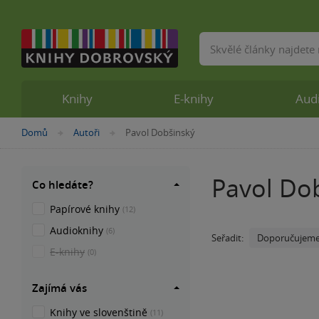
Vyhledávání
Knihy
E-knihy
Aud
Nacházíte
Domů
Autoři
Pavol Dobšinský
»
»
se
zde:
Pavol Do
Co hledáte?
Papírové knihy
(12)
Audioknihy
(6)
Doporučujem
Seřadit:
E-knihy
(0)
Zajímá vás
Knihy ve slovenštině
(11)