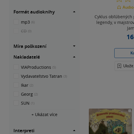
Audio
Formát audioknihy
Cyklus obľúbených 
mp3
legendy, v majstr
(6)
Jam
CD
(0)
16
Míra poškození
K
Nakladatelé
Uloži
VIAProductions
(5)
Vydavateľstvo Tatran
(3)
Ikar
(2)
Georg
(2)
SUN
(1)
+ Ukázat více
Interpreti