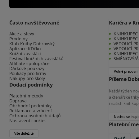
Často navštěvované
Kariéra v K
Akce a slevy
KNIHKUPEC -
Prodejny
KNIHKUPEC 
Klub Knihy Dobrovský
VEDOUCÍ PR
Aplikace KDčko
VEDOUCÍ PR
Knižní závisláci
KNIHKUPEC 
Festival knižních závisláků
SMĚNOVÝ/Á 
Affiliate spolupráce
Dárkové poukazy
Volné pracovní
Poukazy pro firmy
Nákupy pro školy
Píšeme Dobr
Dodací podmínky
Každý týden nov
Platební metody
a čtenářské tri
Doprava
i našich knihkup
Obchodní podmínky
Reklamace a vrácení
Ochrana osobních údajů
Nechte se inspi
Nastavení cookies
Platební m
Vše důležité