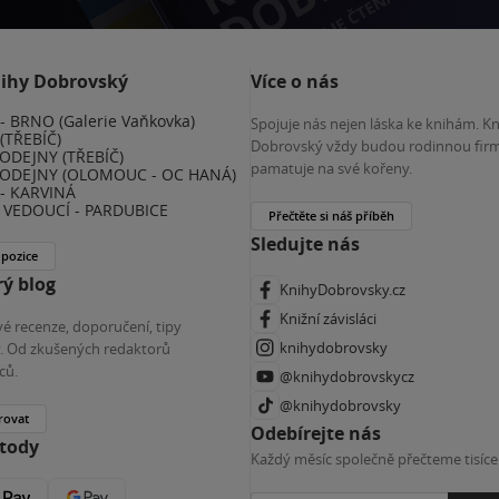
nihy Dobrovský
Více o nás
 BRNO (Galerie Vaňkovka)
Spojuje nás nejen láska ke knihám. K
(TŘEBÍČ)
Dobrovský vždy budou rodinnou firm
ODEJNY (TŘEBÍČ)
pamatuje na své kořeny.
ODEJNY (OLOMOUC - OC HANÁ)
- KARVINÁ
VEDOUCÍ - PARDUBICE
Přečtěte si náš příběh
Sledujte nás
 pozice
ý blog
KnihyDobrovsky.cz
Knižní závisláci
é recenze, doporučení, tipy
knihydobrovsky
ky. Od zkušených redaktorů
ců.
@knihydobrovskycz
@knihydobrovsky
rovat
Odebírejte nás
etody
Každý měsíc společně přečteme tisíce