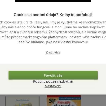
Cookies a osobní údaje? Knihy to potřebují.
Nedostupné
Nedostupné
h cookies jste určitě již slyšeli. I my je využíváme ke shromažďován
, aby náš e-shop dobře fungoval a mohli jsme ho nadále zlepšovat
Prostonárodné
Komplet 2 ks
Janek Hrá
vat lepší a cílenější reklamu. Žádných 50 odstínů, ale klidně Vergil
slovenské
Najkrajšie
Hrajeme s
s může předat marketingovým platformám i některé vaše osobní úda
rozprávky I
slovenské národné
pohádko
Pavol Dobšinský
Pavol Dobšinský
Pavol Dobši
bedlivě hlídáme. Jako naši vlastní knihovnu!
rozprávky
Ďuríčková
0.0
0.0
0.0
z
z
z
pevná vazba
pevná vazba
pevná va
5
5
5
Zjistit více
hvězdiček
hvězdiček
hvězdiček
748 Kč
Do košíku
Nedostupné
Nedos
Povolit vše
Povolit pouze nezbytné
Nastavení