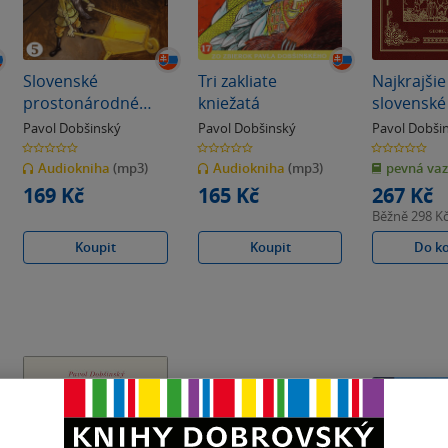
Slovenské
Tri zakliate
Najkrajšie
prostonárodné
kniežatá
slovenské
povesti dľa P. E.
rozprávky
Pavol Dobšinský
Pavol Dobšinský
Pavol Dobši
Dobšinského
0.0
0.0
0.0
z
z
z
(piata séria)
Audiokniha
(mp3)
Audiokniha
(mp3)
pevná va
5
5
5
hvězdiček
hvězdiček
hvězdiček
169 Kč
165 Kč
267 Kč
Běžně
298 K
Koupit
Koupit
Do k