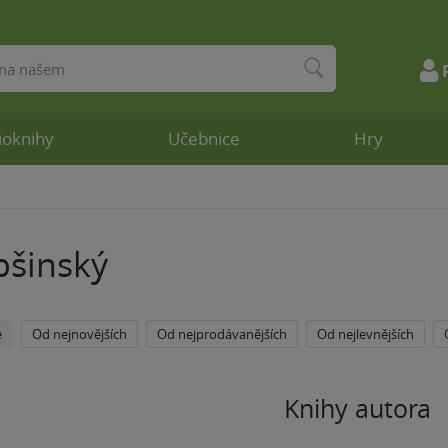
ioknihy
Učebnice
Hry
bšinský
e
Od nejnovějších
Od nejprodávanějších
Od nejlevnějších
Knihy autora