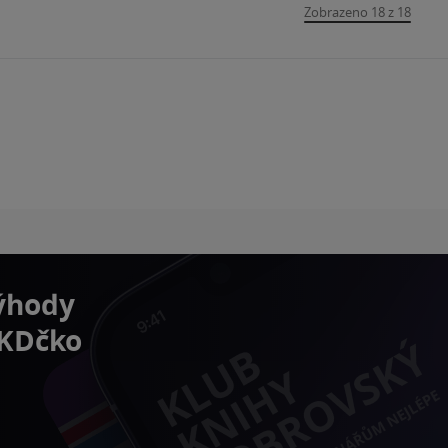
Zobrazeno 18 z 18
výhody
 KDčko