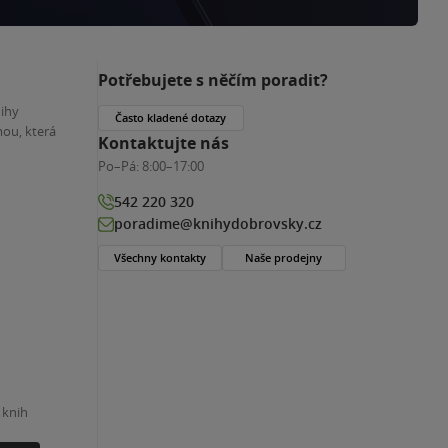
Potřebujete s něčím poradit?
nihy
Často kladené dotazy
ou, která
Kontaktujte nás
Po–Pá:
8:00–17:00
542 220 320
poradime@knihydobrovsky.cz
Všechny kontakty
Naše prodejny
 knih