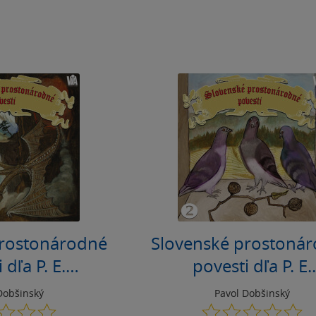
prostonárodné
Slovenské prostoná
 dľa P. E.
povesti dľa P. E.
 (prvá séria)
Dobšinského (druhá s
Dobšinský
Pavol Dobšinský
0.0
0.0