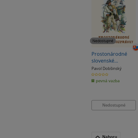
Nedostupné
Prostonárodné
slovenské
rozprávky III
Pavol Dobšinský
0.0
z
pevná vazba
5
hvězdiček
Nedostupné
Nahoru