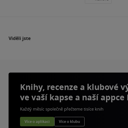
Viděli jste
Knihy, recenze a klubové 
ve vaší kapse a naší appce
Každý měsíc společně přečteme tisíce knih
Více o aplikaci
Více o klubu