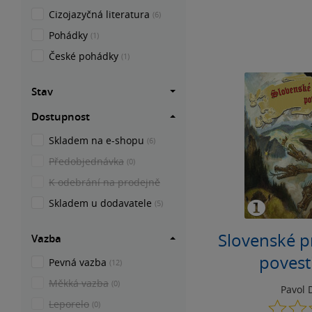
Cizojazyčná literatura
(6)
Pohádky
(1)
České pohádky
(1)
Stav
Dostupnost
Skladem na e-shopu
(6)
Předobjednávka
(0)
K odebrání na prodejně
Skladem u dodavatele
(5)
Slovenské 
Vazba
povesti
Pevná vazba
(12)
Dobšinského
Měkká vazba
(0)
Pavol 
Leporelo
(0)