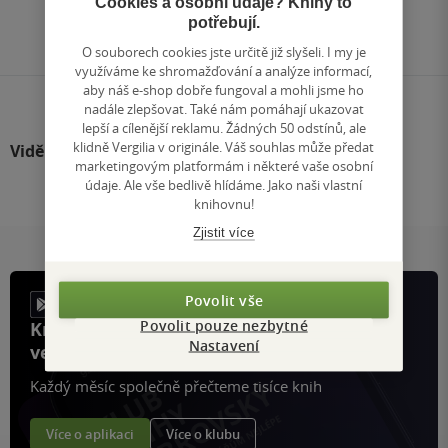
Cookies a osobní údaje? Knihy to
Přejít
potřebují.
na
stránku
O souborech cookies jste určitě již slyšeli. I my je
využíváme ke shromažďování a analýze informací,
aby náš e-shop dobře fungoval a mohli jsme ho
nadále zlepšovat. Také nám pomáhají ukazovat
lepší a cílenější reklamu. Žádných 50 odstínů, ale
klidně Vergilia v originále. Váš souhlas může předat
Viděli jste
marketingovým platformám i některé vaše osobní
údaje. Ale vše bedlivě hlídáme. Jako naši vlastní
knihovnu!
Zjistit více
Povolit vše
Povolit pouze nezbytné
Knihy, recenze a klubové výhody
Nastavení
ve vaší kapse a naší appce KDčko
Každý měsíc společně přečteme tisíce knih
Více o aplikaci
Více o klubu