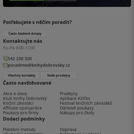
Potřebujete s něčím poradit?
Často kladené dotazy
Kontaktujte nás
Po–Pá:
8:00–17:00
542 220 320
poradime@knihydobrovsky.cz
Všechny kontakty
Naše prodejny
Často navštěvované
Akce a slevy
Prodejny
Klub Knihy Dobrovský
Aplikace KDčko
Knižní závisláci
Festival knižních závisláků
Affiliate spolupráce
Dárkové poukazy
Poukazy pro firmy
Nákupy pro školy
Dodací podmínky
Platební metody
Doprava