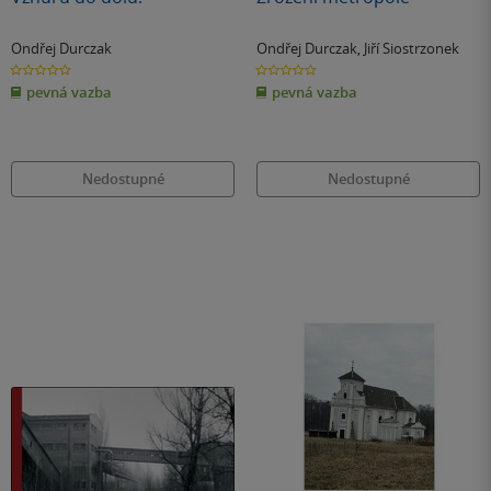
Ondřej Durczak
Ondřej Durczak
,
Jiří Siostrzonek
0.0
0.0
z
z
pevná vazba
pevná vazba
5
5
hvězdiček
hvězdiček
Nedostupné
Nedostupné