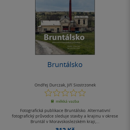
Bruntálsko
Ondřej Durczak
,
Jiří Siostrzonek
0.0
z
měkká vazba
5
hvězdiček
Fotografická publikace Bruntálsko. Alternativní
fotografický průvodce sleduje stavby a krajinu v okrese
Bruntál v Moravskoslezském kraji,...