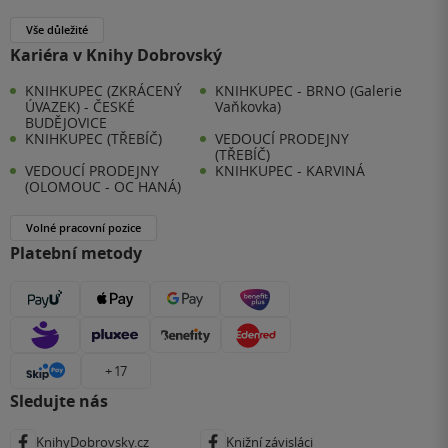
Vše důležité
Kariéra v Knihy Dobrovský
KNIHKUPEC (ZKRÁCENÝ
KNIHKUPEC - BRNO (Galerie
ÚVAZEK) - ČESKÉ
Vaňkovka)
BUDĚJOVICE
KNIHKUPEC (TŘEBÍČ)
VEDOUCÍ PRODEJNY
(TŘEBÍČ)
VEDOUCÍ PRODEJNY
KNIHKUPEC - KARVINÁ
(OLOMOUC - OC HANÁ)
Volné pracovní pozice
Platební metody
+ 17
Sledujte nás
KnihyDobrovsky.cz
Knižní závisláci