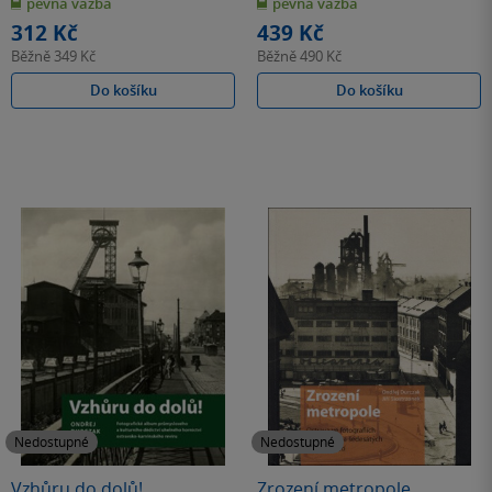
pevná vazba
pevná vazba
5
5
hvězdiček
hvězdiček
312 Kč
439 Kč
Běžně
349 Kč
Běžně
490 Kč
Do košíku
Do košíku
Nedostupné
Nedostupné
Vzhůru do dolů!
Zrození metropole