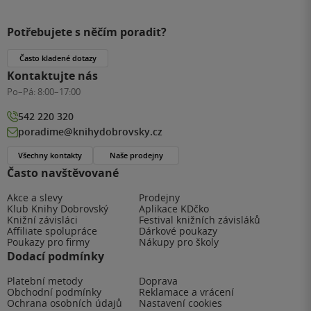
Potřebujete s něčím poradit?
Často kladené dotazy
Kontaktujte nás
Po–Pá:
8:00–17:00
542 220 320
poradime@knihydobrovsky.cz
Všechny kontakty
Naše prodejny
Často navštěvované
Akce a slevy
Prodejny
Klub Knihy Dobrovský
Aplikace KDčko
Knižní závisláci
Festival knižních závisláků
Affiliate spolupráce
Dárkové poukazy
Poukazy pro firmy
Nákupy pro školy
Dodací podmínky
Platební metody
Doprava
Obchodní podmínky
Reklamace a vrácení
Ochrana osobních údajů
Nastavení cookies