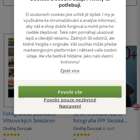
Do košíku
Do košíku
potřebují.
O souborech cookies jste určitě již slyšeli. I my je
využíváme ke shromažďování a analýze informací,
aby náš e-shop dobře fungoval a mohli jsme ho
nadále zlepšovat. Také nám pomáhají ukazovat
lepší a cílenější reklamu. Žádných 50 odstínů, ale
klidně Vergilia v originále. Váš souhlas může předat
marketingovým platformám i některé vaše osobní
údaje. Ale vše bedlivě hlídáme. Jako naši vlastní
knihovnu!
Zjistit více
Povolit vše
Povolit pouze nezbytné
Nastavení
Fotografické publikace
30 let Institutu tvůrčí
Vítkovických železáren
fotografie FPF Slezské
univerzity v Opavě
Ondřej Durczak
Ondřej Durczak
& další
5.0
5.0
z
z