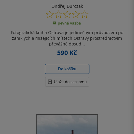
Ondřej Durczak
0.0
z
pevná vazba
5
hvězdiček
Fotografická kniha Ostrava je jedinečným průvodcem po
zaniklých a mizejících místech Ostravy prostřednictvím
převážně dosud...
590 Kč
Do košíku
Uložit do seznamu