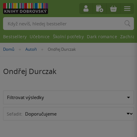
Vyhledávání
Bestsellery
Učebnice
Školní potřeby
Dark romance
Zachra
Nacházíte
Domů
Autoři
Ondřej Durczak
»
»
se
zde:
Ondřej Durczak
Filtrovat výsledky
Seřadit: