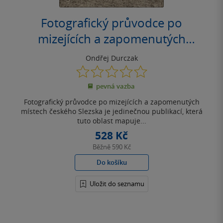
Fotografický průvodce po
mizejících a zapomenutých
místech českého Slezska
Ondřej Durczak
0.0
z
pevná vazba
5
hvězdiček
Fotografický průvodce po mizejících a zapomenutých
místech českého Slezska je jedinečnou publikací, která
tuto oblast mapuje...
528 Kč
Běžně
590 Kč
Do košíku
Uložit do seznamu