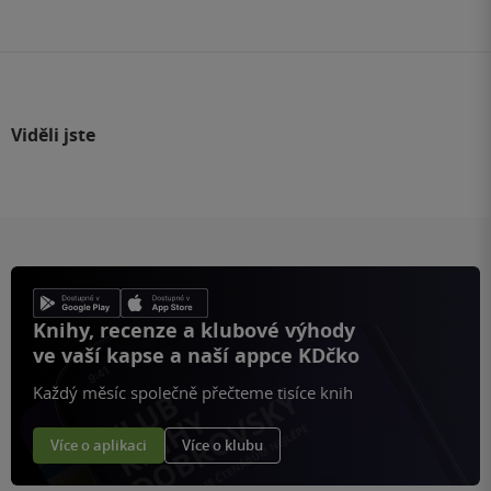
stránku
Viděli jste
Knihy, recenze a klubové výhody
ve vaší kapse a naší appce KDčko
Každý měsíc společně přečteme tisíce knih
Více o aplikaci
Více o klubu