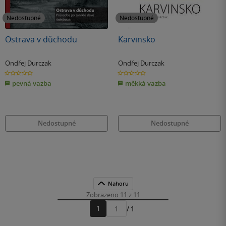
Nedostupné
Nedostupné
Ostrava v důchodu
Karvinsko
Ondřej Durczak
Ondřej Durczak
0.0
0.0
z
z
pevná vazba
měkká vazba
5
5
hvězdiček
hvězdiček
Nedostupné
Nedostupné
Nahoru
Zobrazeno 11 z 11
1
/ 1
Přejít
na