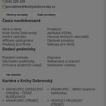
542 220 320
poradime@knihydobrovsky.cz
Všechny kontakty
Naše prodejny
Často navštěvované
Akce a slevy
Prodejny
Klub Knihy Dobrovský
Aplikace KDčko
Knižní závisláci
Festival knižních závisláků
Affiliate spolupráce
Dárkové poukazy
Poukazy pro firmy
Nákupy pro školy
Dodací podmínky
Platební metody
Doprava
Obchodní podmínky
Reklamace a vrácení
Ochrana osobních údajů
Nastavení cookies
Vše důležité
Kariéra v Knihy Dobrovský
KNIHKUPEC (ZKRÁCENÝ
KNIHKUPEC - BRNO (Galerie
ÚVAZEK) - ČESKÉ
Vaňkovka)
BUDĚJOVICE
KNIHKUPEC (TŘEBÍČ)
VEDOUCÍ PRODEJNY
(TŘEBÍČ)