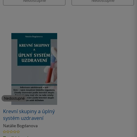
Nedostupné
Nedostupné
Nedostupné
Krevní skupiny a úplný
systém uzdravení
Natálie Bogdanova
0.0
z