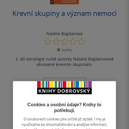
Krevní skupiny a význam nemoci
Natálie Bogdanova
0.0
z
kniha
5
hvězdiček
2. díl tetralogie ruské autorky Natalie Bogdanovové
věnované krevním skupinám.
Nedostupné
Uložit do seznamu
Cookies a osobní údaje? Knihy to
potřebují.
O souborech cookies jste určitě již slyšeli. I my je
využíváme ke shromažďování a analýze informací,