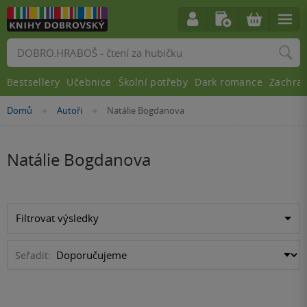
Vyhledávání
Bestsellery
Učebnice
Školní potřeby
Dark romance
Zachra
Nacházíte
Domů
Autoři
Natálie Bogdanova
»
»
se
zde:
Natálie Bogdanova
Filtrovat výsledky
Seřadit: