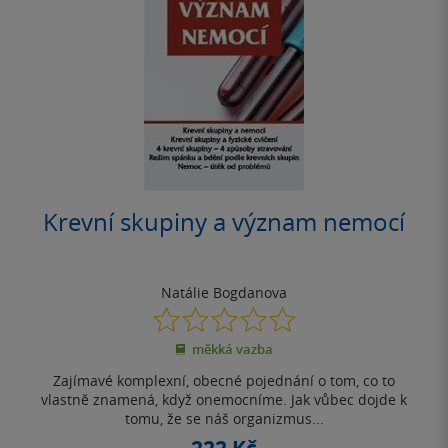
Krevní skupiny a význam nemocí
Natálie Bogdanova
0.0
z
měkká vazba
5
hvězdiček
Zajímavé komplexní, obecné pojednání o tom, co to
vlastně znamená, když onemocníme. Jak vůbec dojde k
tomu, že se náš organizmus...