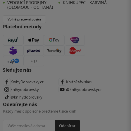
VEDOUCÍ PRODEJNY
KNIHKUPEC - KARVINÁ
(OLOMOUC - OC HANÁ)
Volné pracovní pozice
Platební metody
+ 17
Sledujte nás
KnihyDobrovsky.cz
Knižní závisláci
knihydobrovsky
@knihydobrovskycz
@knihydobrovsky
Odebírejte nás
Každý měsíc společně přečteme tisíce knih
Odebírat