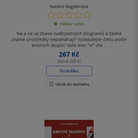
Natálie Bogdanova
0.0
z
měkká vazba
5
hvězdiček
Ne a ne se zbavit nadbytečných kilogramů a žádné
známé prostředky nepomáhají? Vyzkoušejte dietu podle
krevních skupin! Vaše krev "ví" vše...
267 Kč
Běžně
298 Kč
Do košíku
Uložit do seznamu