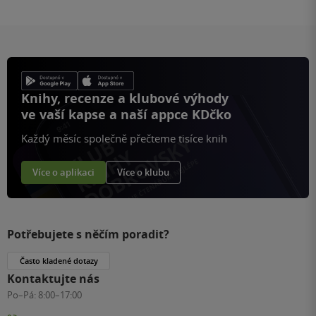
Knihy, recenze a klubové výhody
ve vaší kapse a naší appce KDčko
Každý měsíc společně přečteme tisíce knih
Více o aplikaci
Více o klubu
Potřebujete s něčím poradit?
Často kladené dotazy
Kontaktujte nás
Po–Pá:
8:00–17:00