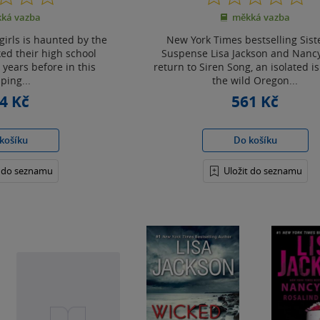
z
z
ká vazba
měkká vazba
5
5
hvězdiček
hvězdiček
girls is haunted by the
New York Times bestselling Sist
ed their high school
Suspense Lisa Jackson and Nanc
 years before in this
return to Siren Song, an isolated is
ping...
the wild Oregon...
4 Kč
561 Kč
košíku
Do košíku
t do seznamu
Uložit do seznamu