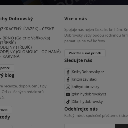
nihy Dobrovský
Více o nás
(ZKRÁCENÝ ÚVAZEK) - ČESKÉ
Spojuje nás nejen láska ke knihám. K
E
Dobrovský vždy budou rodinnou firm
 BRNO (Galerie Vaňkovka)
pamatuje na své kořeny.
(TŘEBÍČ)
ODEJNY (TŘEBÍČ)
ODEJNY (OLOMOUC - OC HANÁ)
Přečtěte si náš příběh
- KARVINÁ
Sledujte nás
 pozice
KnihyDobrovsky.cz
ý blog
Knižní závisláci
é recenze, doporučení, tipy
knihydobrovsky
ky. Od zkušených redaktorů
@knihydobrovskycz
ců.
@knihydobrovsky
Odebírejte nás
rovat
Každý měsíc společně přečteme tisíce
etody