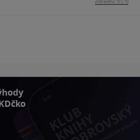
Zobrazeno 10 z 10
výhody
 KDčko