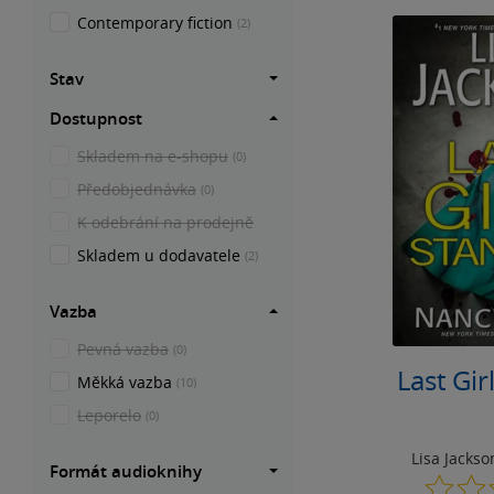
Contemporary fiction
(2)
Stav
Dostupnost
Skladem na e-shopu
(0)
Předobjednávka
(0)
K odebrání na prodejně
Skladem u dodavatele
(2)
Vazba
Pevná vazba
(0)
Last Gir
Měkká vazba
(10)
Leporelo
(0)
Lisa Jackso
Formát audioknihy