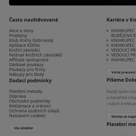
Často navštěvované
Kariéra v K
Akce a slevy
KNIHKUPEC 
Prodejny
BUDĚJOVIC
Klub Knihy Dobrovský
KNIHKUPEC -
Aplikace KDčko
KNIHKUPEC 
Knižní závisláci
VEDOUCÍ PR
Festival knižních závisláků
VEDOUCÍ PR
Affiliate spolupráce
KNIHKUPEC 
Dárkové poukazy
Poukazy pro firmy
Volné pracovní
Nákupy pro školy
Píšeme Dobr
Dodací podmínky
Platební metody
Každý týden nov
Doprava
a čtenářské tri
Obchodní podmínky
i našich knihkup
Reklamace a vrácení
Ochrana osobních údajů
Nastavení cookies
Nechte se inspi
Platební m
Vše důležité