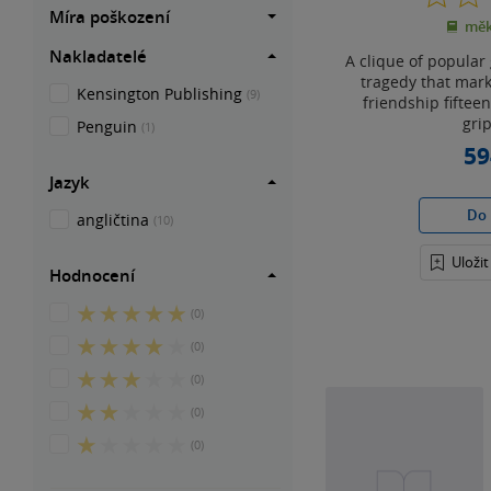
Míra poškození
měk
Nakladatelé
A clique of popular 
tragedy that mark
Kensington Publishing
(9)
friendship fifteen
grip
Penguin
(1)
59
Jazyk
Do 
angličtina
(10)
Uloži
Hodnocení
5
(0)
z
4
(0)
5
z
hvězdiček
3
(0)
5
z
hvězdiček
2
(0)
5
z
hvězdiček
1
(0)
5
z
hvězdiček
5