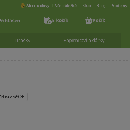
Akce a slevy
Vše důležité
Klub
Blog
Prodejny
E-košík
Košík
Přihlášení
Hračky
Papírnictví a dárky
Od nejdražších