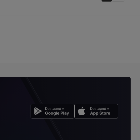
na
stránku