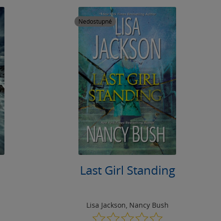
Nedostupné
Last Girl Standing
Lisa Jackson
,
Nancy Bush
0.0