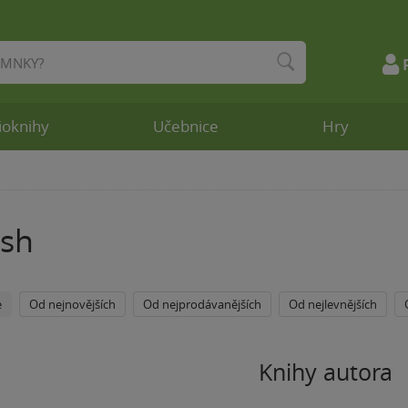
ioknihy
Učebnice
Hry
sh
e
Od nejnovějších
Od nejprodávanějších
Od nejlevnějších
Knihy autora