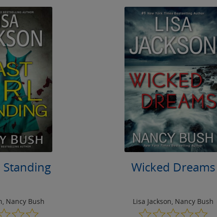
l Standing
Wicked Dreams
n
,
Nancy Bush
Lisa Jackson
,
Nancy Bush
0.0
0.0