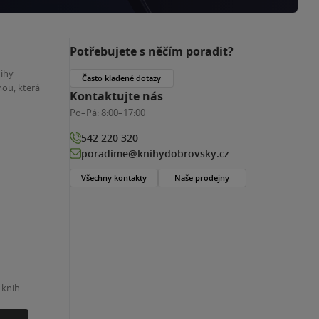
Potřebujete s něčím poradit?
nihy
Často kladené dotazy
ou, která
Kontaktujte nás
Po–Pá:
8:00–17:00
542 220 320
poradime@knihydobrovsky.cz
Všechny kontakty
Naše prodejny
 knih