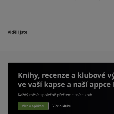
Viděli jste
Knihy, recenze a klubové 
ve vaší kapse a naší appce
Každý měsíc společně přečteme tisíce knih
Více o aplikaci
Více o klubu