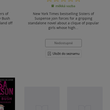
z
měkká vazba
5
hvězdiček
ers of
New York Times bestselling Sisters of
y Bush
Suspense join forces for a gripping
land off
standalone novel about a clique of popular
girls whose high...
Nedostupné
Uložit do seznamu