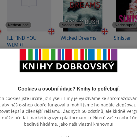
Nedostupné
Nedostupné
Nedostupné
ILL FIND YOU
Wicked Dreams
Sinister
WLMRT
Nancy Bush
Lisa Jackson
,
Nancy
Lisa Jackson
Bush
Bush
0.0
0.0
0.0
z
z
z
měkká vazba
měkká vazba
měkká va
5
5
5
hvězdiček
hvězdiček
hvězdiček
Nedostupné
Nedostupné
Nedos
Cookies a osobní údaje? Knihy to potřebují.
h cookies jste určitě již slyšeli. I my je využíváme ke shromažďován
, aby náš e-shop dobře fungoval a mohli jsme ho nadále zlepšovat
vat lepší a cílenější reklamu. Žádných 50 odstínů, ale klidně Vergil
s může předat marketingovým platformám i některé vaše osobní úda
bedlivě hlídáme. Jako naši vlastní knihovnu!