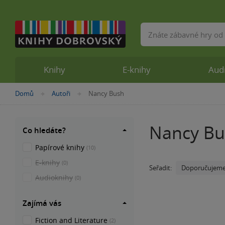
Vyhledávání
Knihy
E-knihy
Aud
Nacházíte
Domů
Autoři
Nancy Bush
»
»
se
zde:
Nancy Bu
Co hledáte?
Papírové knihy
(10)
E-knihy
(0)
Doporučujem
Seřadit:
Audioknihy
(0)
Zajímá vás
Fiction and Literature
(2)