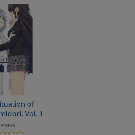
ituation of
idori, Vol. 1
 Ameiro
0.0