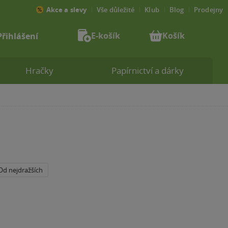
Akce a slevy
Vše důležité
Klub
Blog
Prodejny
E-košík
Košík
Přihlášení
Hračky
Papírnictví a dárky
Od nejdražších