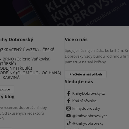
nihy Dobrovský
Více o nás
(ZKRÁCENÝ ÚVAZEK) - ČESKÉ
Spojuje nás nejen láska ke knihám. K
E
Dobrovský vždy budou rodinnou firm
 BRNO (Galerie Vaňkovka)
pamatuje na své kořeny.
(TŘEBÍČ)
ODEJNY (TŘEBÍČ)
ODEJNY (OLOMOUC - OC HANÁ)
Přečtěte si náš příběh
- KARVINÁ
Sledujte nás
 pozice
KnihyDobrovsky.cz
ý blog
Knižní závisláci
é recenze, doporučení, tipy
knihydobrovsky
ky. Od zkušených redaktorů
@knihydobrovskycz
ců.
@knihydobrovsky