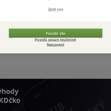
Zjistit více
Povolit vše
Povolit pouze nezbytné
Nastavení
výhody
 KDčko