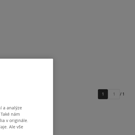
1
/ 1
Přejít
na
í a analýze
stránku
. Také nám
ia v originále.
je. Ale vše