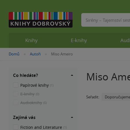
Vyhledávání
Knihy
E-knihy
Aud
Nacházíte
Domů
Autoři
Miso Ameiro
»
»
se
zde:
Miso Ame
Co hledáte?
Papírové knihy
(1)
E-knihy
(0)
Doporučujem
Seřadit:
Audioknihy
(0)
Zajímá vás
Fiction and Literature
(1)