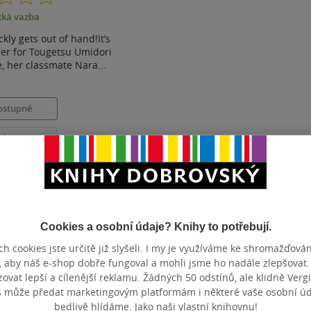
z
ká vazba
5
hvězdiček
kly gets out of hand!It’s
ther for Tougetsu Umidori
, her classmate Nara...
ostupné
t do seznamu
Cookies a osobní údaje? Knihy to potřebují.
Zobrazeno 3 z 3
h cookies jste určitě již slyšeli. I my je využíváme ke shromažďován
, aby náš e-shop dobře fungoval a mohli jsme ho nadále zlepšovat
vat lepší a cílenější reklamu. Žádných 50 odstínů, ale klidně Vergil
s může předat marketingovým platformám i některé vaše osobní úda
bedlivě hlídáme. Jako naši vlastní knihovnu!