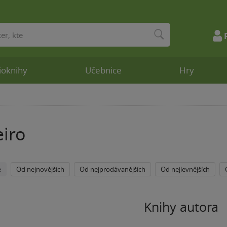
ioknihy
Učebnice
Hry
iro
e
Od nejnovějších
Od nejprodávanějších
Od nejlevnějších
Knihy autora