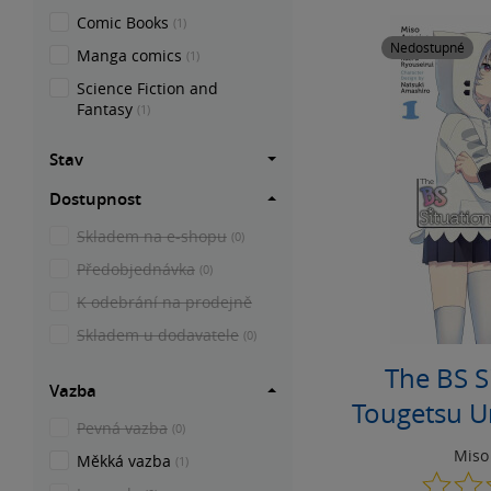
Comic Books
(1)
Nedostupné
Manga comics
(1)
Science Fiction and
Fantasy
(1)
Stav
Dostupnost
Skladem na e-shopu
(0)
Předobjednávka
(0)
K odebrání na prodejně
Skladem u dodavatele
(0)
The BS S
Vazba
Tougetsu Um
Pevná vazba
(0)
Miso
Měkká vazba
(1)