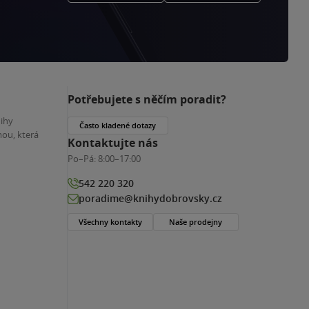
Potřebujete s něčím poradit?
nihy
Často kladené dotazy
ou, která
Kontaktujte nás
Po–Pá:
8:00–17:00
542 220 320
poradime@knihydobrovsky.cz
Všechny kontakty
Naše prodejny