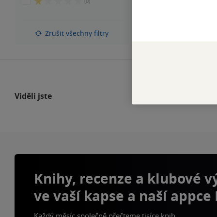
1
(0)
5
z
hvězdiček
5
hvězdiček
Zrušit všechny filtry
Viděli jste
Knihy, recenze a klubové 
ve vaší kapse a naší appce
Každý měsíc společně přečteme tisíce knih