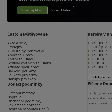
Více o aplikaci
Více o klubu
Často navštěvované
Kariéra v K
Akce a slevy
KNIHKUPEC 
Prodejny
BUDĚJOVIC
Klub Knihy Dobrovský
KNIHKUPEC -
Aplikace KDčko
KNIHKUPEC 
Knižní závisláci
VEDOUCÍ PR
Festival knižních závisláků
VEDOUCÍ PR
Affiliate spolupráce
KNIHKUPEC 
Dárkové poukazy
Poukazy pro firmy
Volné pracovní
Nákupy pro školy
Píšeme Dobr
Dodací podmínky
Platební metody
Každý týden nov
Doprava
a čtenářské tri
Obchodní podmínky
i našich knihkup
Reklamace a vrácení
Ochrana osobních údajů