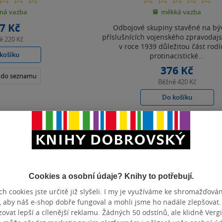
z
z
ná vazba
měkká vazba
5
5
hvězdiček
hvězdiček
7 Kč
Odbojové skupiny stavěné na bý
příslušnících vojenského zpravodajst
ně
220 Kč
v roce 1939 důležitou část rodí
košíku
protinacistické...
376 Kč
t do seznamu
Běžně
420 Kč
Do košíku
Uložit do seznamu
Zobrazeno 3 z 3
Cookies a osobní údaje? Knihy to potřebují.
h cookies jste určitě již slyšeli. I my je využíváme ke shromažďován
, aby náš e-shop dobře fungoval a mohli jsme ho nadále zlepšovat
vat lepší a cílenější reklamu. Žádných 50 odstínů, ale klidně Vergil