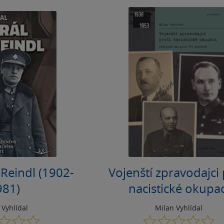
 Reindl (1902-
Vojenští zpravodajci 
981)
nacistické okupac
 Vyhlídal
Milan Vyhlídal
0.0
0.0