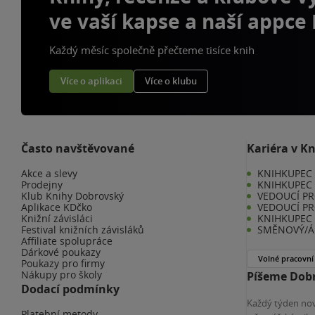
ve vaší kapse a naší appce
Každý měsíc společně přečteme tisíce knih
Více o aplikaci
Více o klubu
Často navštěvované
Kariéra v K
Akce a slevy
KNIHKUPEC -
Prodejny
KNIHKUPEC 
Klub Knihy Dobrovský
VEDOUCÍ PR
Aplikace KDčko
VEDOUCÍ PR
Knižní závisláci
KNIHKUPEC 
Festival knižních závisláků
SMĚNOVÝ/Á 
Affiliate spolupráce
Dárkové poukazy
Volné pracovní
Poukazy pro firmy
Nákupy pro školy
Píšeme Dobr
Dodací podmínky
Každý týden nov
Platební metody