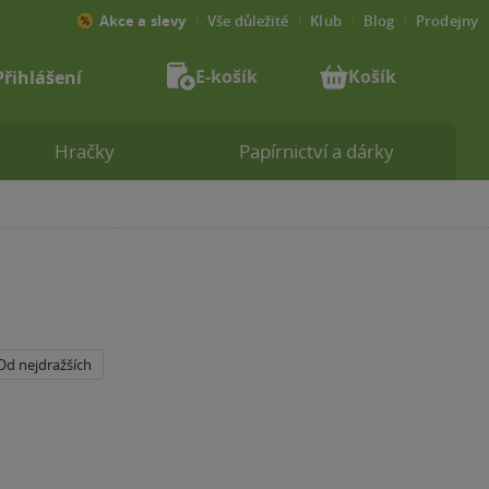
Akce a slevy
Vše důležité
Klub
Blog
Prodejny
E-košík
Košík
Přihlášení
Hračky
Papírnictví a dárky
Od nejdražších