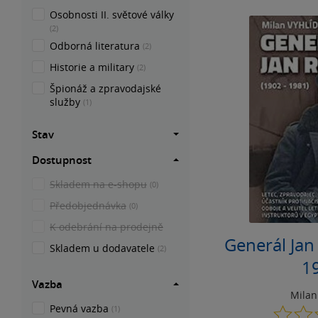
Osobnosti II. světové války
(2)
Odborná literatura
(2)
Historie a military
(2)
Špionáž a zpravodajské
služby
(1)
Stav
Dostupnost
Skladem na e-shopu
(0)
Předobjednávka
(0)
K odebrání na prodejně
Generál Jan
Skladem u dodavatele
(2)
1
Vazba
Milan
Pevná vazba
(1)