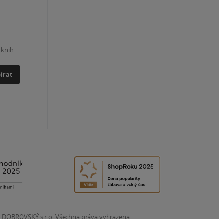
 knih
írat
6
DOBROVSKÝ s.r.o. Všechna práva vyhrazena.