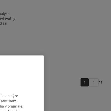
valých
ví tvořily
cí se
1
/ 1
Přejít
na
stránku
í a analýze
. Také nám
ia v originále.