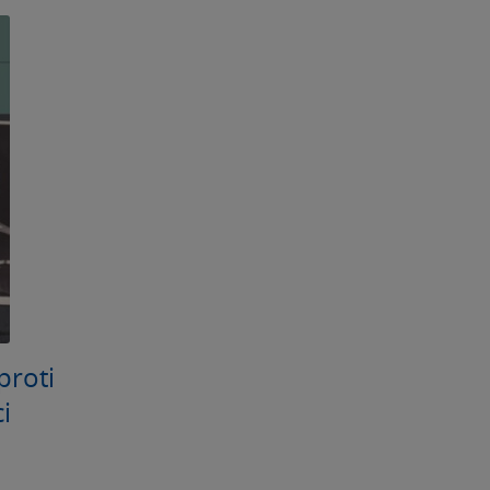
proti
i