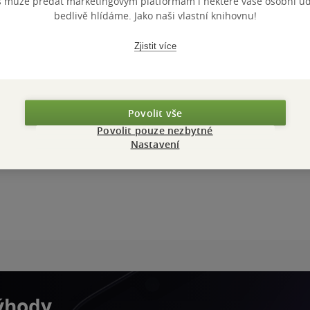
s může předat marketingovým platformám i některé vaše osobní úda
bedlivě hlídáme. Jako naši vlastní knihovnu!
Zjistit více
Povolit vše
Povolit pouze nezbytné
Nastavení
výhody