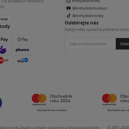
knihydobrovsky
ky. Od zkušených redaktorů
ců.
@knihydobrovskycz
@knihydobrovsky
rovat
Odebírejte nás
etody
Každý měsíc společně přečteme tisíce
Odeb
|
atí pro něj
Zásady ochrany soukromí
a
Smluvní podmínky
.
© 2001–202