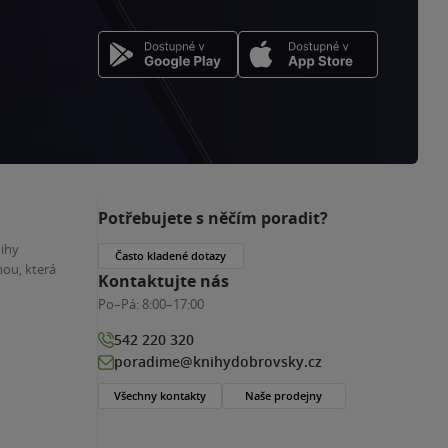
Potřebujete s něčím poradit?
nihy
Často kladené dotazy
ou, která
Kontaktujte nás
Po–Pá:
8:00–17:00
542 220 320
poradime@knihydobrovsky.cz
Všechny kontakty
Naše prodejny