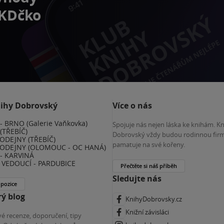
 KDčko
nihy Dobrovský
Více o nás
 BRNO (Galerie Vaňkovka)
Spojuje nás nejen láska ke knihám. K
(TŘEBÍČ)
Dobrovský vždy budou rodinnou firm
ODEJNY (TŘEBÍČ)
pamatuje na své kořeny.
ODEJNY (OLOMOUC - OC HANÁ)
- KARVINÁ
VEDOUCÍ - PARDUBICE
Přečtěte si náš příběh
Sledujte nás
 pozice
ý blog
KnihyDobrovsky.cz
Knižní závisláci
é recenze, doporučení, tipy