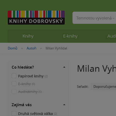
Vyhledávání
Knihy
E-knihy
Aud
Nacházíte
Domů
Autoři
Milan Vyhlídal
»
»
se
zde:
Milan Vyh
Co hledáte?
Papírové knihy
(2)
E-knihy
(0)
Doporučujem
Seřadit:
Audioknihy
(0)
Zajímá vás
Druhá světová válka
(2)