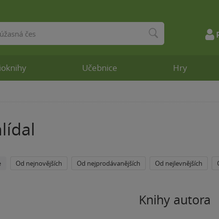
ioknihy
Učebnice
Hry
lídal
e
Od nejnovějších
Od nejprodávanějších
Od nejlevnějších
Knihy autora