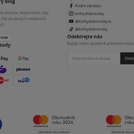
ý blog
Knižní závisláci
é recenze, doporučení, tipy
knihydobrovsky
ky. Od zkušených redaktorů
@knihydobrovskycz
ců.
@knihydobrovsky
Odebírejte nás
rovat
Každý měsíc společně přečteme tisíce
etody
Odeb