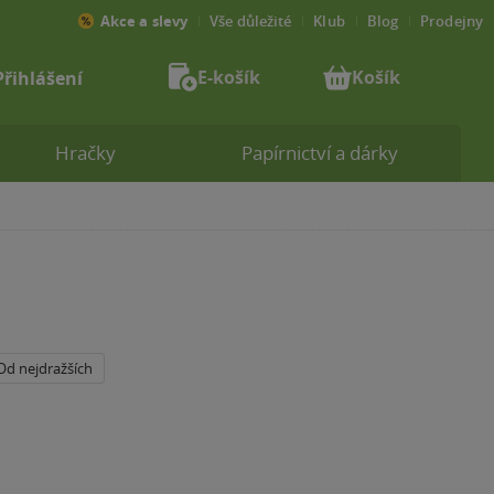
Akce a slevy
Vše důležité
Klub
Blog
Prodejny
E-košík
Košík
Přihlášení
Hračky
Papírnictví a dárky
Od nejdražších