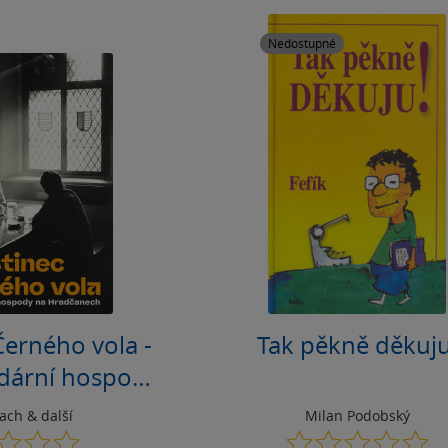
Nedostupné
Černého vola -
Tak pěkně děkuju
ndární hospody
adčanech
bach
& další
Milan Podobský
0.0
0.0