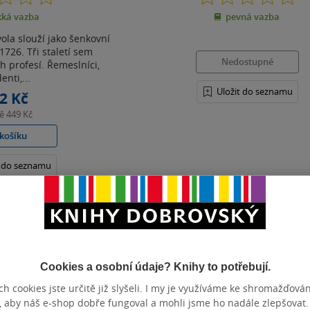
z
z
ká vazba
pevná vazba
5
5
hvězdiček
hvězdiček
ola slouží jako šenkovní
1726. Tři staletí sem
Nedostupné
ch profesí. Řemeslníci,
enti,...
Uložit do seznamu
2 Kč
ně
449 Kč
košíku
t do seznamu
Zobrazeno 3 z 3
Cookies a osobní údaje? Knihy to potřebují.
h cookies jste určitě již slyšeli. I my je využíváme ke shromažďován
, aby náš e-shop dobře fungoval a mohli jsme ho nadále zlepšovat