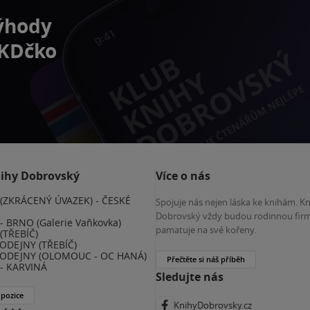
výhody
 KDčko
nihy Dobrovský
Více o nás
(ZKRÁCENÝ ÚVAZEK) - ČESKÉ
Spojuje nás nejen láska ke knihám. K
E
Dobrovský vždy budou rodinnou firm
 BRNO (Galerie Vaňkovka)
pamatuje na své kořeny.
(TŘEBÍČ)
ODEJNY (TŘEBÍČ)
ODEJNY (OLOMOUC - OC HANÁ)
Přečtěte si náš příběh
- KARVINÁ
Sledujte nás
 pozice
KnihyDobrovsky.cz