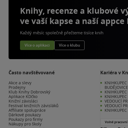
Knihy, recenze a klubové 
ve vaší kapse a naší appce
Každý měsíc společně přečteme tisíce knih
Více o aplikaci
Více o klubu
Často navštěvované
Kariéra v K
Akce a slevy
KNIHKUPEC 
Prodejny
BUDĚJOVIC
Klub Knihy Dobrovský
KNIHKUPEC -
Aplikace KDčko
KNIHKUPEC 
Knižní závisláci
VEDOUCÍ PR
Festival knižních závisláků
VEDOUCÍ PR
Affiliate spolupráce
KNIHKUPEC 
Dárkové poukazy
Poukazy pro firmy
Volné pracovní
Nákupy pro školy