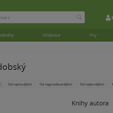
ioknihy
Učebnice
Hry
dobský
e
Od nejnovějších
Od nejprodávanějších
Od nejlevnějších
Knihy autora