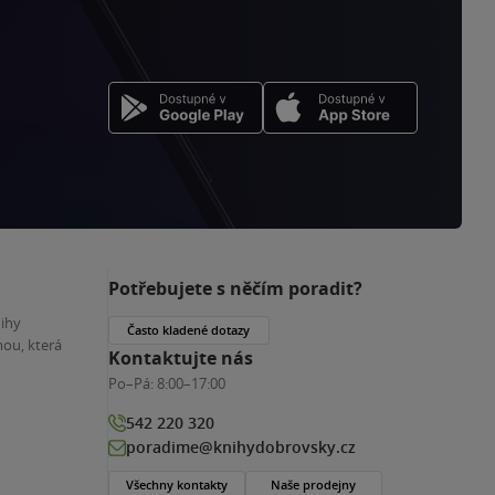
Potřebujete s něčím poradit?
nihy
Často kladené dotazy
ou, která
Kontaktujte nás
Po–Pá:
8:00–17:00
542 220 320
poradime@knihydobrovsky.cz
Všechny kontakty
Naše prodejny