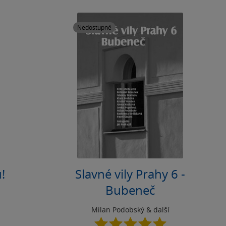
Nedostupné
!
Slavné vily Prahy 6 -
Bubeneč
Milan Podobský
& další
5.0