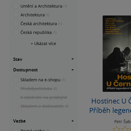
Umění a Architektura
(1)
Architektura
(1)
Česká architektura
(1)
Česká republika
(1)
+ Ukázat více
Stav
Dostupnost
Skladem na e-shopu
(1)
Předobjednávka
(0)
K odebrání na prodejně
Hostinec U 
Skladem u dodavatele
(0)
Příběh lege
na Hr
Vazba
Petr Ša
Pevná vazba
(2)