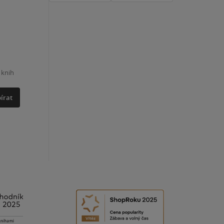
 knih
írat