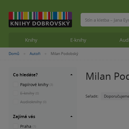
Vyhledávání
Knihy
E-knihy
Aud
Nacházíte
Domů
Autoři
Milan Podobský
»
»
se
zde:
Milan Po
Co hledáte?
Papírové knihy
(3)
E-knihy
(0)
Doporučujem
Seřadit:
Audioknihy
(0)
Zajímá vás
Praha
(1)