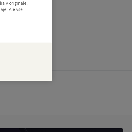
ia v originále.
je. Ale vše