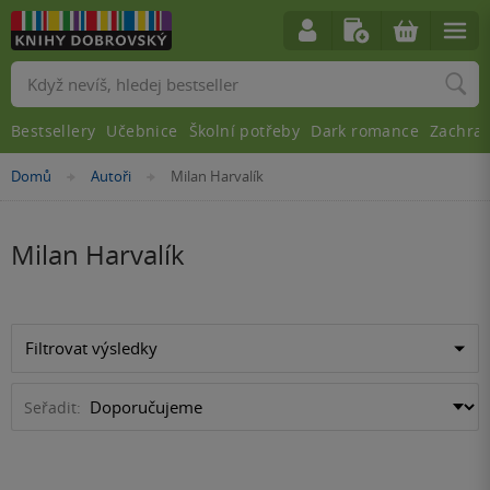
Vyhledávání
Bestsellery
Učebnice
Školní potřeby
Dark romance
Zachra
Nacházíte
Domů
Autoři
Milan Harvalík
»
»
se
zde:
Milan Harvalík
Filtrovat výsledky
Seřadit: