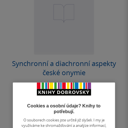
Synchronní a diachronní aspekty
české onymie
Milan Harvalík
0.0
z
kniha
5
hvězdiček
Cookies a osobní údaje? Knihy to
potřebují.
Nedostupné
O souborech cookies jste určitě již slyšeli. I my je
využíváme ke shromažďování a analýze informací,