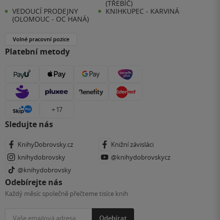
(TŘEBÍČ)
VEDOUCÍ PRODEJNY
KNIHKUPEC - KARVINÁ
(OLOMOUC - OC HANÁ)
Volné pracovní pozice
Platební metody
+ 17
Sledujte nás
KnihyDobrovsky.cz
Knižní závisláci
knihydobrovsky
@knihydobrovskycz
@knihydobrovsky
Odebírejte nás
Každý měsíc společně přečteme tisíce knih
Odebírat