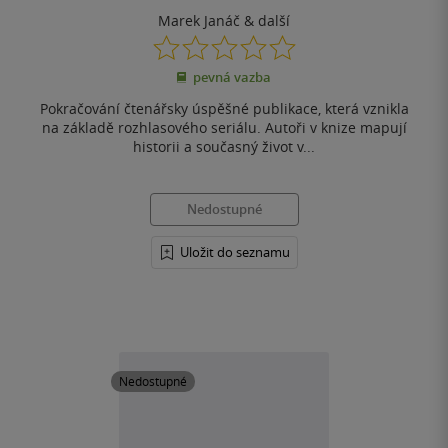
Marek Janáč
& další
0.0
z
pevná vazba
5
hvězdiček
Pokračování čtenářsky úspěšné publikace, která vznikla
na základě rozhlasového seriálu. Autoři v knize mapují
historii a současný život v...
Nedostupné
Uložit do seznamu
Nedostupné