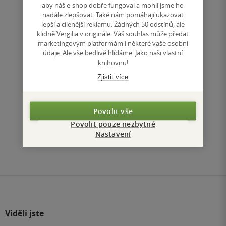
aby náš e-shop dobře fungoval a mohli jsme ho
Uložit do seznamu
nadále zlepšovat. Také nám pomáhají ukazovat
lepší a cílenější reklamu. Žádných 50 odstínů, ale
klidně Vergilia v originále. Váš souhlas může předat
marketingovým platformám i některé vaše osobní
údaje. Ale vše bedlivě hlídáme. Jako naši vlastní
knihovnu!
Zjistit více
Nahoru
Povolit vše
Zobrazeno 3 z 3
Povolit pouze nezbytné
Nastavení
1
/ 1
Přejít
na
stránku
Viděli jste