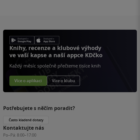
Knihy, recenze a klubové výhody
ve vaší kapse a naší appce KDčko
Každý měsíc společně přečteme tisíce knih
Více o aplikaci
Více o klubu
Potřebujete s něčím poradit?
Často kladené dotazy
Kontaktujte nás
Po–Pá:
8:00–17:00