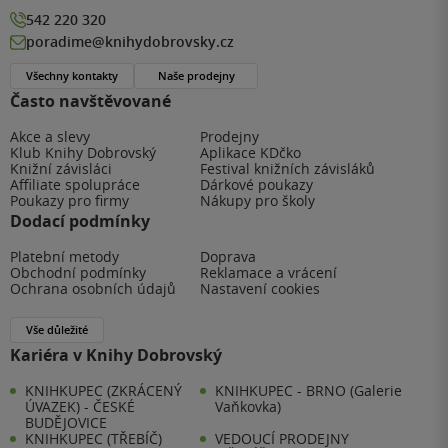
542 220 320
poradime@knihydobrovsky.cz
Všechny kontakty
Naše prodejny
Často navštěvované
Akce a slevy
Prodejny
Klub Knihy Dobrovský
Aplikace KDčko
Knižní závisláci
Festival knižních závisláků
Affiliate spolupráce
Dárkové poukazy
Poukazy pro firmy
Nákupy pro školy
Dodací podmínky
Platební metody
Doprava
Obchodní podmínky
Reklamace a vrácení
Ochrana osobních údajů
Nastavení cookies
Vše důležité
Kariéra v Knihy Dobrovský
KNIHKUPEC (ZKRÁCENÝ
KNIHKUPEC - BRNO (Galerie
ÚVAZEK) - ČESKÉ
Vaňkovka)
BUDĚJOVICE
KNIHKUPEC (TŘEBÍČ)
VEDOUCÍ PRODEJNY