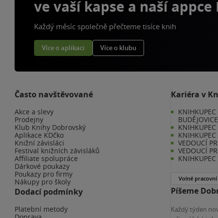
ve vaší kapse a naší appce
Každý měsíc společně přečteme tisíce knih
Více o aplikaci
Více o klubu
Často navštěvované
Kariéra v K
Akce a slevy
KNIHKUPEC 
Prodejny
BUDĚJOVIC
Klub Knihy Dobrovský
KNIHKUPEC -
Aplikace KDčko
KNIHKUPEC 
Knižní závisláci
VEDOUCÍ PR
Festival knižních závisláků
VEDOUCÍ PR
Affiliate spolupráce
KNIHKUPEC 
Dárkové poukazy
Poukazy pro firmy
Volné pracovní
Nákupy pro školy
Píšeme Dobr
Dodací podmínky
Platební metody
Každý týden nov
Doprava