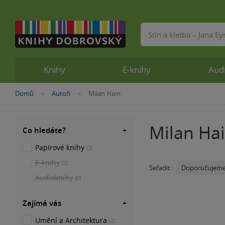
Vyhledávání
Knihy
E-knihy
Aud
Nacházíte
Domů
Autoři
Milan Hain
»
»
se
zde:
Milan Ha
Co hledáte?
Papírové knihy
(3)
E-knihy
(0)
Doporučujem
Seřadit:
Audioknihy
(0)
Zajímá vás
Umění a Architektura
(2)