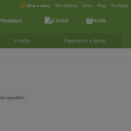
Akce a slevy
Vše důležité
Klub
Blog
Prodejny
E-košík
Košík
Přihlášení
Hračky
Papírnictví a dárky
Od nejdražších