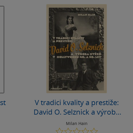
st
V tradici kvality a prestiže:
David O. Selznick a výroba
hvězd v Hollywoodu 40. a
Milan Hain
50. let
0.0