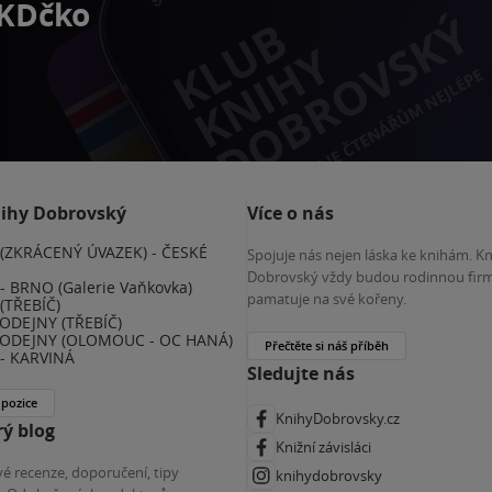
 KDčko
nihy Dobrovský
Více o nás
(ZKRÁCENÝ ÚVAZEK) - ČESKÉ
Spojuje nás nejen láska ke knihám. K
E
Dobrovský vždy budou rodinnou firm
 BRNO (Galerie Vaňkovka)
pamatuje na své kořeny.
(TŘEBÍČ)
ODEJNY (TŘEBÍČ)
ODEJNY (OLOMOUC - OC HANÁ)
Přečtěte si náš příběh
- KARVINÁ
Sledujte nás
 pozice
KnihyDobrovsky.cz
ý blog
Knižní závisláci
é recenze, doporučení, tipy
knihydobrovsky