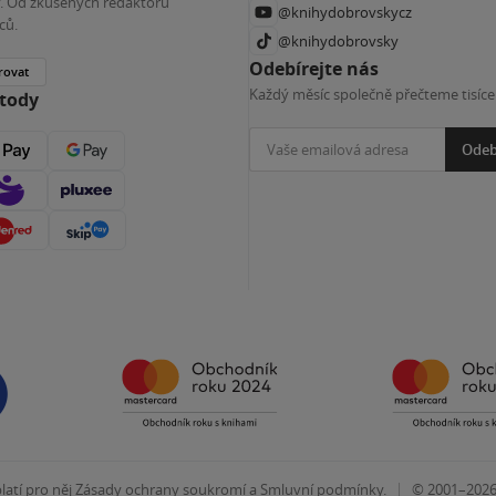
ky. Od zkušených redaktorů
@knihydobrovskycz
ců.
@knihydobrovsky
Odebírejte nás
rovat
Každý měsíc společně přečteme tisíce
etody
Odeb
|
atí pro něj
Zásady ochrany soukromí
a
Smluvní podmínky
.
© 2001–202