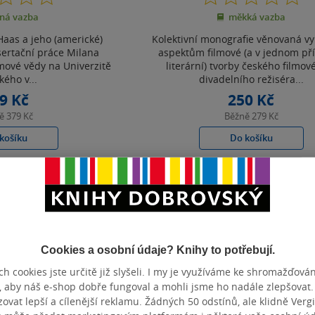
z
z
ná vazba
měkká vazba
5
5
hvězdiček
hvězdiček
aas a jeho (americké)
Kolektivní monografie věnovaná 
isertační práce Milana
aspektům filmové (a v jednom př
lmové vědy na Univerzitě
literární) tvorby českého filmov
kého v...
divadelního režiséra...
9 Kč
250 Kč
ně
379 Kč
Běžně
279 Kč
košíku
Do košíku
t do seznamu
Uložit do seznamu
Zobrazeno 3 z 3
Cookies a osobní údaje? Knihy to potřebují.
h cookies jste určitě již slyšeli. I my je využíváme ke shromažďován
, aby náš e-shop dobře fungoval a mohli jsme ho nadále zlepšovat
vat lepší a cílenější reklamu. Žádných 50 odstínů, ale klidně Vergil