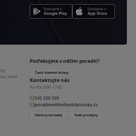
Potřebujete s něčím poradit?
nihy
Často kladené dotazy
ou, která
Kontaktujte nás
Po–Pá:
8:00–17:00
542 220 320
poradime@knihydobrovsky.cz
Všechny kontakty
Naše prodejny