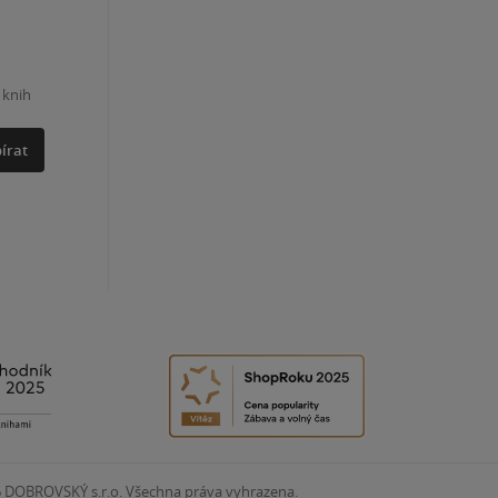
 knih
írat
6
DOBROVSKÝ s.r.o. Všechna práva vyhrazena.