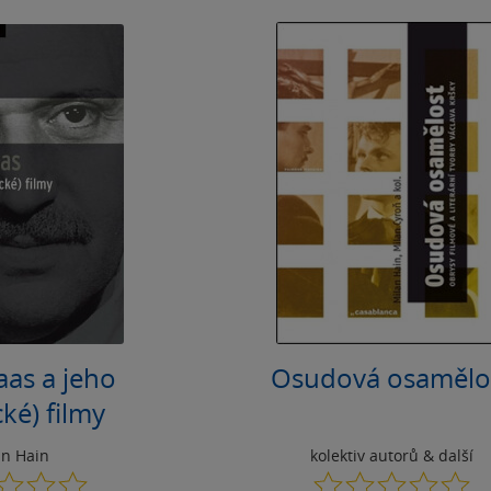
as a jeho
Osudová osamělo
ké) filmy
an Hain
kolektiv autorů
& další
0.0
0.0