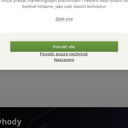
s může předat marketingovým platformám i některé vaše osobní úda
bedlivě hlídáme. Jako naši vlastní knihovnu!
Zjistit více
Povolit vše
Povolit pouze nezbytné
Nastavení
výhody