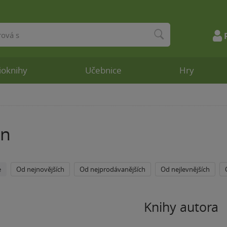
ioknihy
Učebnice
Hry
in
e
Od nejnovějších
Od nejprodávanějších
Od nejlevnějších
Knihy autora