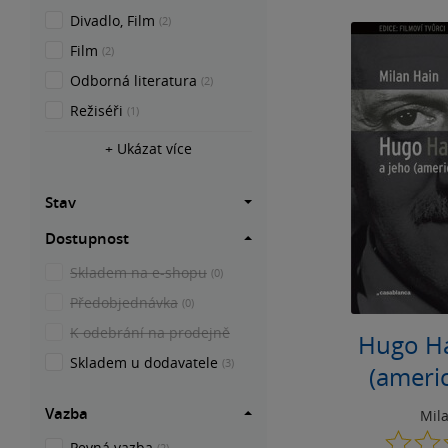
Divadlo, Film
(2)
Film
(2)
Odborná literatura
(2)
Režiséři
(1)
+ Ukázat více
Stav
Dostupnost
Skladem na e-shopu
(0)
Předobjednávka
(0)
K odebrání na prodejně
Hugo Ha
Skladem u dodavatele
(3)
(americ
Vazba
Mil
Pevná vazba
(2)