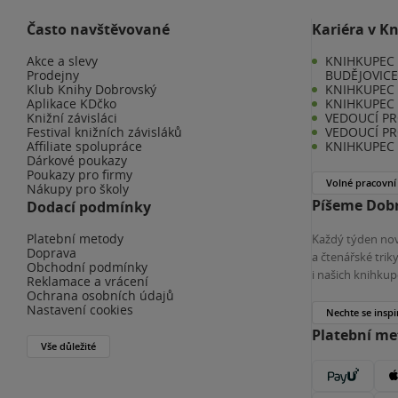
Často navštěvované
Kariéra v K
Akce a slevy
KNIHKUPEC 
Prodejny
BUDĚJOVIC
Klub Knihy Dobrovský
KNIHKUPEC -
Aplikace KDčko
KNIHKUPEC 
Knižní závisláci
VEDOUCÍ PR
Festival knižních závisláků
VEDOUCÍ PR
Affiliate spolupráce
KNIHKUPEC 
Dárkové poukazy
Poukazy pro firmy
Volné pracovní
Nákupy pro školy
Píšeme Dobr
Dodací podmínky
Platební metody
Každý týden nov
Doprava
a čtenářské tri
Obchodní podmínky
i našich knihkup
Reklamace a vrácení
Ochrana osobních údajů
Nastavení cookies
Nechte se inspi
Platební m
Vše důležité