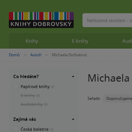
Vyhledávání
Knihy
E-knihy
Aud
Nacházíte
Domů
Autoři
Michaela Dočkalová
»
»
se
zde:
Michaela
Co hledáte?
Papírové knihy
(2)
E-knihy
(0)
Doporučujem
Seřadit:
Audioknihy
(0)
Zajímá vás
Česká beletrie
(2)