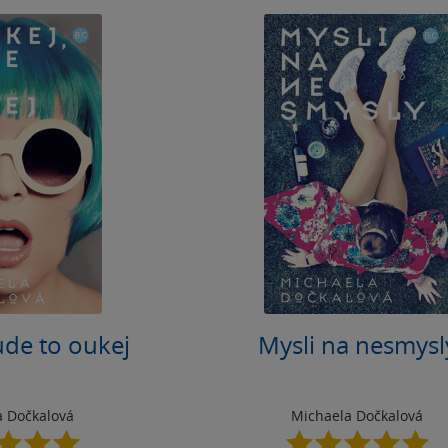
ude to oukej
Mysli na nesmysl
a Dočkalová
Michaela Dočkalová
5.0
5.0