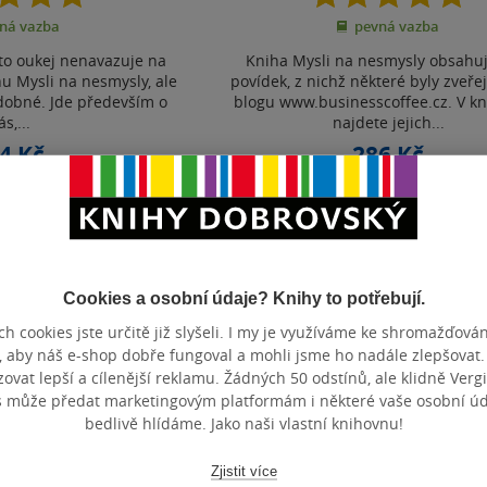
z
z
ná vazba
pevná vazba
5
5
hvězdiček
hvězdiček
to oukej nenavazuje na
Kniha Mysli na nesmysly obsahu
u Mysli na nesmysly, ale
povídek, z nichž některé byly zveř
odobné. Jde především o
blogu www.businesscoffee.cz. V kn
s,...
najdete jejich...
4 Kč
286 Kč
ně
340 Kč
Běžně
320 Kč
košíku
Do košíku
t do seznamu
Uložit do seznamu
Cookies a osobní údaje? Knihy to potřebují.
h cookies jste určitě již slyšeli. I my je využíváme ke shromažďován
, aby náš e-shop dobře fungoval a mohli jsme ho nadále zlepšovat
vat lepší a cílenější reklamu. Žádných 50 odstínů, ale klidně Vergil
Zobrazeno 3 z 3
s může předat marketingovým platformám i některé vaše osobní úda
bedlivě hlídáme. Jako naši vlastní knihovnu!
Zjistit více