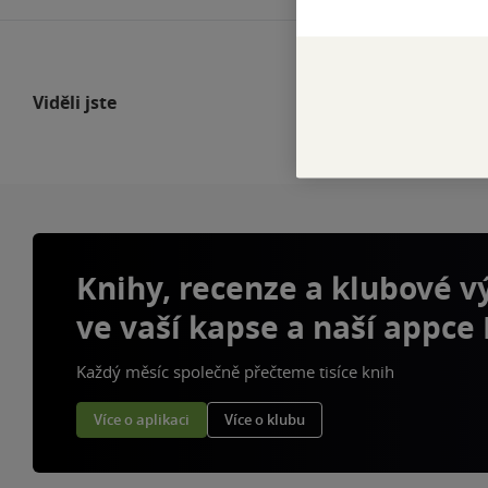
Viděli jste
Knihy, recenze a klubové 
ve vaší kapse a naší appce
Každý měsíc společně přečteme tisíce knih
Více o aplikaci
Více o klubu