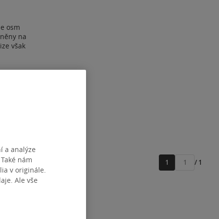
je osm
ejněny na
ize však
í a analýze
. Také nám
1
/ 1
Přejít
ia v originále.
na
je. Ale vše
stránku