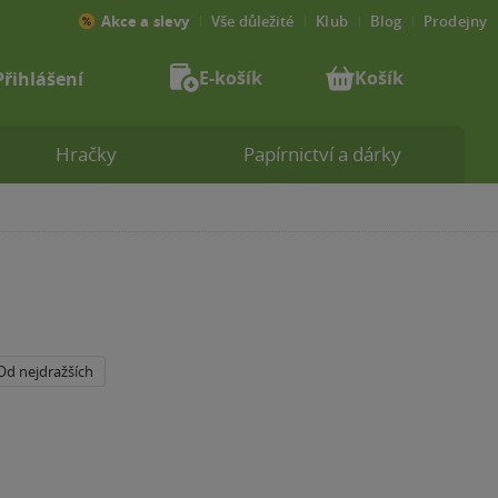
Akce a slevy
Vše důležité
Klub
Blog
Prodejny
E-košík
Košík
Přihlášení
Hračky
Papírnictví a dárky
Od nejdražších