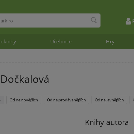
ioknihy
Učebnice
Hry
 Dočkalová
e
Od nejnovějších
Od nejprodávanějších
Od nejlevnějších
Knihy autora