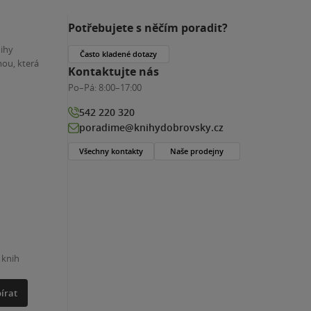
Potřebujete s něčím poradit?
nihy
Často kladené dotazy
ou, která
Kontaktujte nás
Po–Pá:
8:00–17:00
542 220 320
poradime@knihydobrovsky.cz
Všechny kontakty
Naše prodejny
 knih
írat