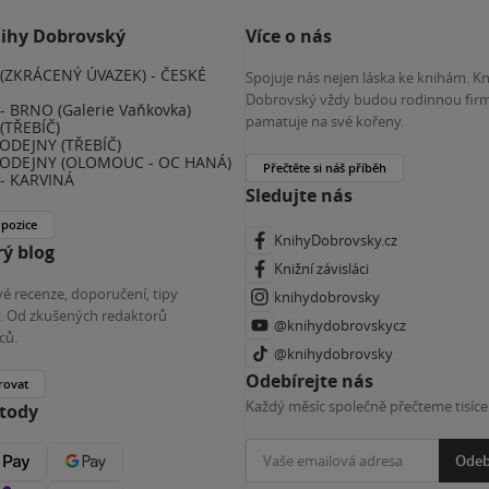
nihy Dobrovský
Více o nás
(ZKRÁCENÝ ÚVAZEK) - ČESKÉ
Spojuje nás nejen láska ke knihám. K
E
Dobrovský vždy budou rodinnou firm
 BRNO (Galerie Vaňkovka)
pamatuje na své kořeny.
(TŘEBÍČ)
ODEJNY (TŘEBÍČ)
ODEJNY (OLOMOUC - OC HANÁ)
Přečtěte si náš příběh
- KARVINÁ
Sledujte nás
 pozice
KnihyDobrovsky.cz
ý blog
Knižní závisláci
é recenze, doporučení, tipy
knihydobrovsky
ky. Od zkušených redaktorů
@knihydobrovskycz
ců.
@knihydobrovsky
Odebírejte nás
rovat
Každý měsíc společně přečteme tisíce
etody
Odeb