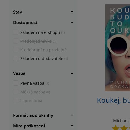
Stav
Dostupnost
Skladem na e-shopu
(1)
Předobjednávka
(0)
K odebrání na prodejně
Skladem u dodavatele
(1)
Vazba
Pevná vazba
(2)
Měkká vazba
(0)
Koukej, b
Leporelo
(0)
Formát audioknihy
Michael
Míra poškození