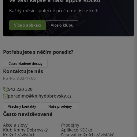
ve vaší kapse a naší appce KDčko
Každý měsíc společně přečteme tisíce knih
Více o aplikaci
Více o klubu
Potřebujete s něčím poradit?
Často kladené dotazy
Kontaktujte nás
Po–Pá:
8:00–17:00
542 220 320
poradime@knihydobrovsky.cz
Všechny kontakty
Naše prodejny
Často navštěvované
Akce a slevy
Prodejny
Klub Knihy Dobrovský
Aplikace KDčko
Knižní závisláci
Festival knižních závisláků