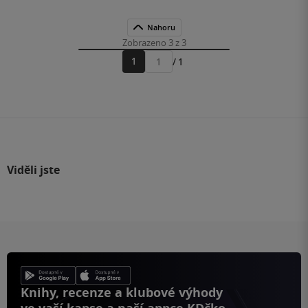
Nahoru
Zobrazeno 3 z 3
1
/ 1
Přejít
na
stránku
Viděli jste
Knihy, recenze a klubové výhody