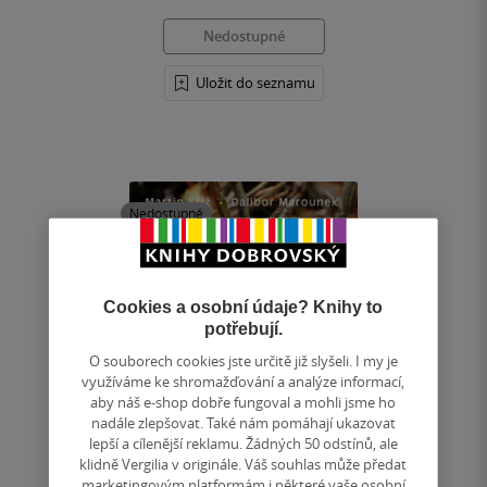
Nedostupné
Uložit do seznamu
Nedostupné
Cookies a osobní údaje? Knihy to
potřebují.
O souborech cookies jste určitě již slyšeli. I my je
využíváme ke shromažďování a analýze informací,
aby náš e-shop dobře fungoval a mohli jsme ho
nadále zlepšovat. Také nám pomáhají ukazovat
lepší a cílenější reklamu. Žádných 50 odstínů, ale
klidně Vergilia v originále. Váš souhlas může předat
marketingovým platformám i některé vaše osobní