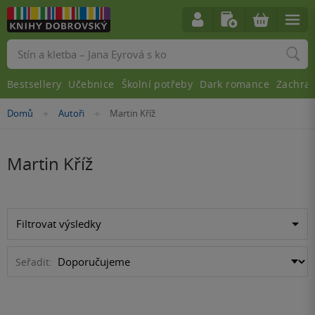
Vyhledávání
Bestsellery
Učebnice
Školní potřeby
Dark romance
Zachra
Nacházíte
Domů
Autoři
Martin Kříž
»
»
se
zde:
Martin Kříž
Filtrovat výsledky
Seřadit: