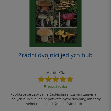
Zrádní dvojníci jedlých hub
Martin Kříž
5.0
z
pevná vazba
5
hvězdiček
Publikace se zabývá nejčastějšími možnými záměnami
jedlých hub s jejich nepoživatelnými dvojníky, mnohdy
velmi nebezpečnými. Sbírání hub...