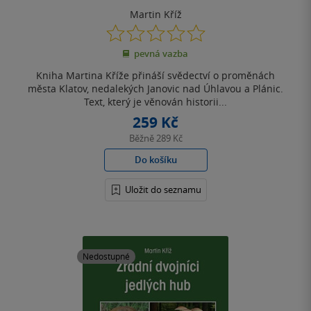
Martin Kříž
0.0
z
pevná vazba
5
hvězdiček
Kniha Martina Kříže přináší svědectví o proměnách
města Klatov, nedalekých Janovic nad Úhlavou a Plánic.
Text, který je věnován historii...
259 Kč
Běžně
289 Kč
Do košíku
Uložit do seznamu
Nedostupné