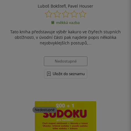
Luboš Bokštefl
,
Pavel Houser
0.0
z
měkká vazba
5
hvězdiček
Tato kniha představuje výběr kakuro ve čtyřech stupních
obtížnosti, v úvodní části pak najdete popis několika
nejobvyklejších postupů,...
Nedostupné
Uložit do seznamu
Nedostupné