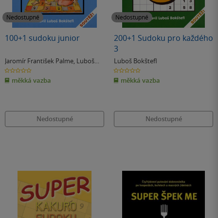
Nedostupné
Nedostupné
100+1 sudoku junior
200+1 Sudoku pro každého
3
Jaromír František Palme
,
Luboš
Luboš Bokštefl
Bokštefl
0.0
0.0
z
z
měkká vazba
měkká vazba
5
5
hvězdiček
hvězdiček
Nedostupné
Nedostupné