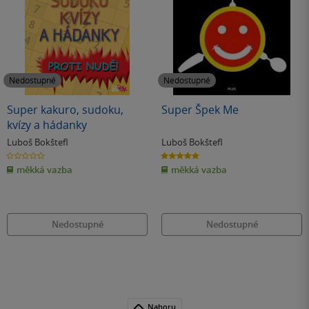
Nedostupné
Nedostupné
Super kakuro, sudoku,
Super Špek Me
kvízy a hádanky
Luboš Bokštefl
Luboš Bokštefl
0.0
5.0
z
z
měkká vazba
měkká vazba
5
5
hvězdiček
hvězdiček
Nedostupné
Nedostupné
Nahoru