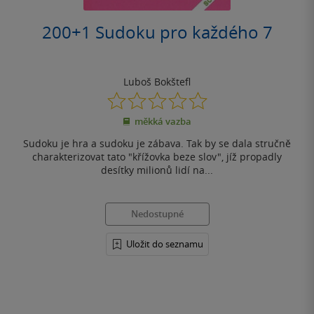
200+1 Sudoku pro každého 7
Luboš Bokštefl
0.0
z
měkká vazba
5
hvězdiček
Sudoku je hra a sudoku je zábava. Tak by se dala stručně
charakterizovat tato "křížovka beze slov", jíž propadly
desítky milionů lidí na...
Nedostupné
Uložit do seznamu