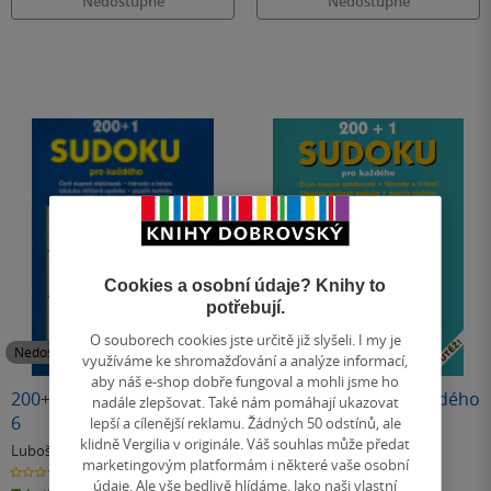
Nedostupné
Nedostupné
Cookies a osobní údaje? Knihy to
potřebují.
O souborech cookies jste určitě již slyšeli. I my je
Nedostupné
Nedostupné
využíváme ke shromažďování a analýze informací,
aby náš e-shop dobře fungoval a mohli jsme ho
200+1 Sudoku pro každého
200+1 Sudoku pro každého
nadále zlepšovat. Také nám pomáhají ukazovat
6
5
lepší a cílenější reklamu. Žádných 50 odstínů, ale
klidně Vergilia v originále. Váš souhlas může předat
Luboš Bokštefl
Luboš Bokštefl
marketingovým platformám i některé vaše osobní
0.0
0.0
z
z
údaje. Ale vše bedlivě hlídáme. Jako naši vlastní