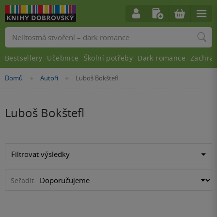
Vyhledávání
Bestsellery
Učebnice
Školní potřeby
Dark romance
Zachra
Nacházíte
Domů
Autoři
Luboš Bokštefl
»
»
se
zde:
Luboš Bokštefl
Filtrovat výsledky
Seřadit: