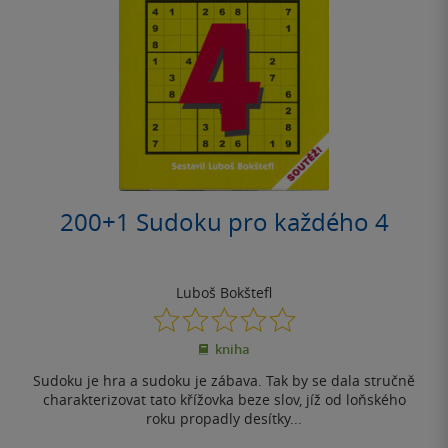
200+1 Sudoku pro každého 4
Luboš Bokštefl
0.0
z
kniha
5
hvězdiček
Sudoku je hra a sudoku je zábava. Tak by se dala stručně
charakterizovat tato křížovka beze slov, jíž od loňského
roku propadly desítky...