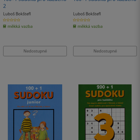
2
Luboš Bokštefl
Luboš Bokštefl
0.0
0.0
z
z
měkká vazba
měkká vazba
5
5
hvězdiček
hvězdiček
Nedostupné
Nedostupné