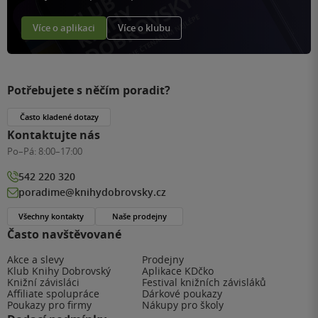
Více o aplikaci
Více o klubu
Potřebujete s něčím poradit?
Často kladené dotazy
Kontaktujte nás
Po–Pá:
8:00–17:00
542 220 320
poradime@knihydobrovsky.cz
Všechny kontakty
Naše prodejny
Často navštěvované
Akce a slevy
Prodejny
Klub Knihy Dobrovský
Aplikace KDčko
Knižní závisláci
Festival knižních závisláků
Affiliate spolupráce
Dárkové poukazy
Poukazy pro firmy
Nákupy pro školy