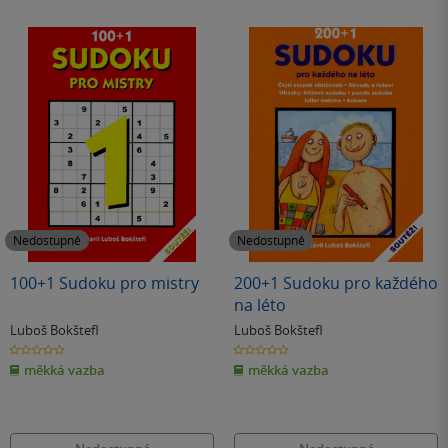
Nedostupné
Nedostupné
100+1 Sudoku pro mistry
200+1 Sudoku pro každého
na léto
Luboš Bokštefl
Luboš Bokštefl
0.0
0.0
z
z
měkká vazba
měkká vazba
5
5
hvězdiček
hvězdiček