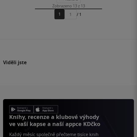
Zobrazeno 13 z 13
1
/ 1
Přejít
na
stránku
Viděli jste
Knihy, recenze a klubové výhody
ve vaší kapse a naší appce KDčko
Každý měsíc společně přečteme tisíce knih