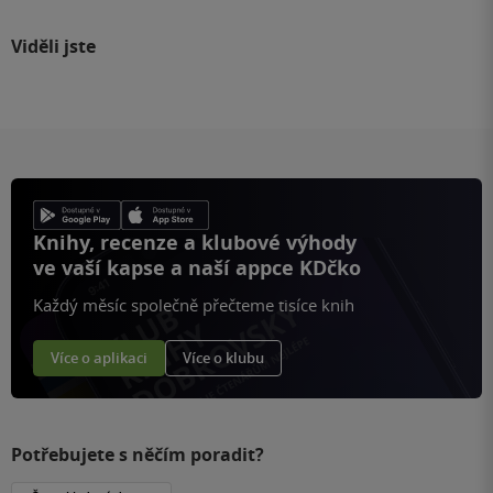
Viděli jste
Knihy, recenze a klubové výhody
ve vaší kapse a naší appce KDčko
Každý měsíc společně přečteme tisíce knih
Více o aplikaci
Více o klubu
Potřebujete s něčím poradit?