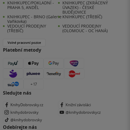
KNIHKUPEC/POKLADNÍ -
KNIHKUPEC (ZKRÁCENÝ
PRAHA 5, ANDĚL
ÚVAZEK) - ČESKÉ
BUDĚJOVICE
KNIHKUPEC - BRNO (Galerie
KNIHKUPEC (TŘEBÍČ)
Vaňkovka)
VEDOUCÍ PRODEJNY
VEDOUCÍ PRODEJNY
(TŘEBÍČ)
(OLOMOUC - OC HANÁ)
Volné pracovní pozice
Platební metody
+ 17
Sledujte nás
KnihyDobrovsky.cz
Knižní závisláci
knihydobrovsky
@knihydobrovskycz
@knihydobrovsky
Odebírejte nás