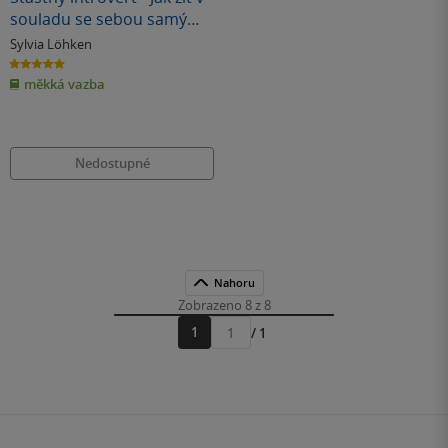
souladu se sebou samým
a rozvíjet své přednosti
Sylvia Löhken
5.0
z
měkká vazba
5
hvězdiček
Nedostupné
Nahoru
Zobrazeno 8 z 8
1
/ 1
Přejít
na
stránku