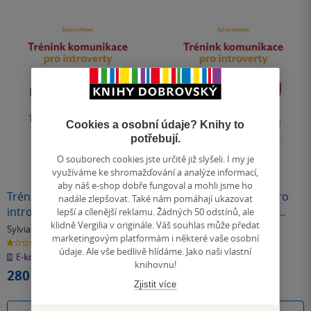
Cookies a osobní údaje? Knihy to
potřebují.
O souborech cookies jste určitě již slyšeli. I my je
využíváme ke shromažďování a analýze informací,
aby náš e-shop dobře fungoval a mohli jsme ho
Trénink komunikace pro
Trénink komunikace pro
nadále zlepšovat. Také nám pomáhají ukazovat
introverty
introverty - Jak najít ta
lepší a cílenější reklamu. Žádných 50 odstínů, ale
klidně Vergilia v originále. Váš souhlas může předat
správná slova
Sylvia Löhken
Sylvia Löhken
marketingovým platformám i některé vaše osobní
1.0
1.0
z
z
údaje. Ale vše bedlivě hlídáme. Jako naši vlastní
E-kniha
měkká vazba
5
5
knihovnu!
hvězdiček
hvězdiček
280 Kč
294 Kč
Zjistit více
Běžně
329 Kč