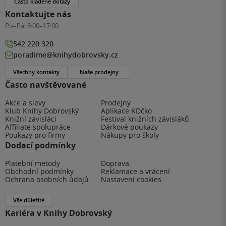
Často kladené dotazy
Kontaktujte nás
Po–Pá:
8:00–17:00
542 220 320
poradime@knihydobrovsky.cz
Všechny kontakty
Naše prodejny
Často navštěvované
Akce a slevy
Prodejny
Klub Knihy Dobrovský
Aplikace KDčko
Knižní závisláci
Festival knižních závisláků
Affiliate spolupráce
Dárkové poukazy
Poukazy pro firmy
Nákupy pro školy
Dodací podmínky
Platební metody
Doprava
Obchodní podmínky
Reklamace a vrácení
Ochrana osobních údajů
Nastavení cookies
Vše důležité
Kariéra v Knihy Dobrovský