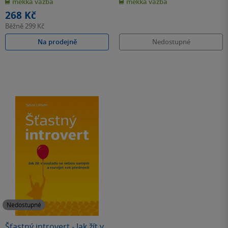
měkká vazba
měkká vazba
5
5
hvězdiček
hvězdiček
268 Kč
Běžně
299 Kč
Na prodejně
Nedostupné
Nedostupné
Šťastný introvert - Jak žít v