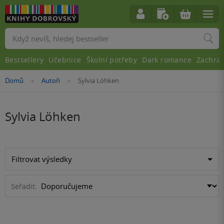
Vyhledávání
Bestsellery
Učebnice
Školní potřeby
Dark romance
Zachra
Nacházíte
Domů
Autoři
Sylvia Löhken
»
»
se
zde:
Sylvia Löhken
Filtrovat výsledky
Seřadit: