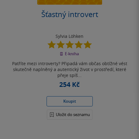
Šťastný introvert
Sylvia Löhken
5.0
z
E-kniha
5
hvězdiček
Patříte mezi introverty? Připadá vám občas obtížné vést
skutečně naplněný a autentický život v prostředí, které
přeje spíš...
254 Kč
Koupit
Uložit do seznamu