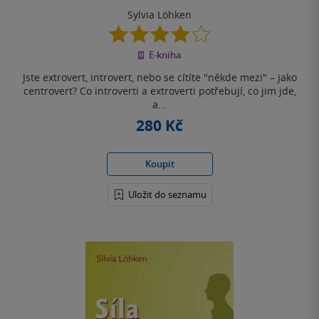
Sylvia Löhken
4.0
z
E-kniha
5
hvězdiček
Jste extrovert, introvert, nebo se cítíte "někde mezi" – jako
centrovert? Co introverti a extroverti potřebují, co jim jde,
a...
280 Kč
Koupit
Uložit do seznamu