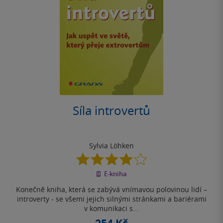
Síla introvertů
Sylvia Löhken
4.0
z
E-kniha
5
hvězdiček
Konečně kniha, která se zabývá vnímavou polovinou lidí –
introverty - se všemi jejich silnými stránkami a bariérami
v komunikaci s...