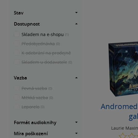
Stav
Dostupnost
Skladem na e-shopu
(1)
Předobjednávka
(0)
K odebrání na prodejně
Skladem u dodavatele
(0)
Vazba
Pevná vazba
(0)
Měkká vazba
(0)
Andromeda
Leporelo
(0)
ga
Formát audioknihy
Laurie Maxi
Míra poškození