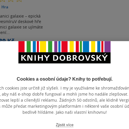
z
Hra
5
hvězdiček
nici galaxie – epická
 vesmíruV deskové hře
ici galaxie se ujímáte
ení...
89 Kč
ě
1 999 Kč
košíku
t do seznamu
Cookies a osobní údaje? Knihy to potřebují.
h cookies jste určitě již slyšeli. I my je využíváme ke shromažďován
, aby náš e-shop dobře fungoval a mohli jsme ho nadále zlepšovat
vat lepší a cílenější reklamu. Žádných 50 odstínů, ale klidně Vergil
Zobrazeno 3 z 3
s může předat marketingovým platformám i některé vaše osobní úda
bedlivě hlídáme. Jako naši vlastní knihovnu!
Zjistit více