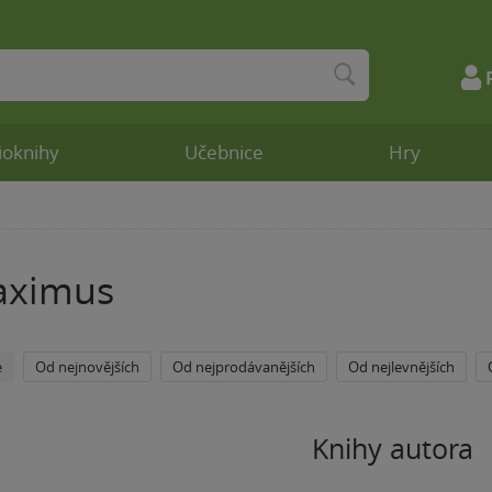
ioknihy
Učebnice
Hry
aximus
e
Od nejnovějších
Od nejprodávanějších
Od nejlevnějších
Knihy autora