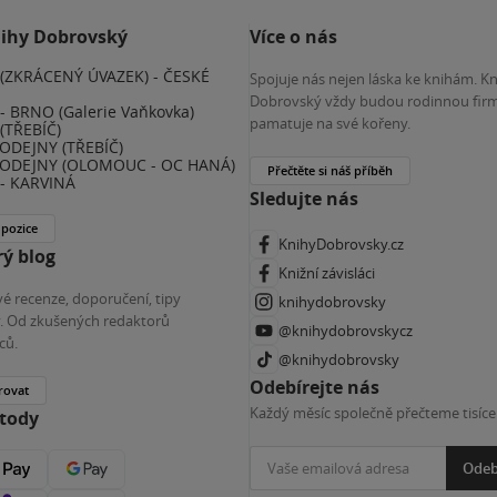
nihy Dobrovský
Více o nás
(ZKRÁCENÝ ÚVAZEK) - ČESKÉ
Spojuje nás nejen láska ke knihám. K
E
Dobrovský vždy budou rodinnou firm
 BRNO (Galerie Vaňkovka)
pamatuje na své kořeny.
(TŘEBÍČ)
ODEJNY (TŘEBÍČ)
ODEJNY (OLOMOUC - OC HANÁ)
Přečtěte si náš příběh
- KARVINÁ
Sledujte nás
 pozice
KnihyDobrovsky.cz
ý blog
Knižní závisláci
é recenze, doporučení, tipy
knihydobrovsky
ky. Od zkušených redaktorů
@knihydobrovskycz
ců.
@knihydobrovsky
Odebírejte nás
rovat
Každý měsíc společně přečteme tisíce
etody
Odeb