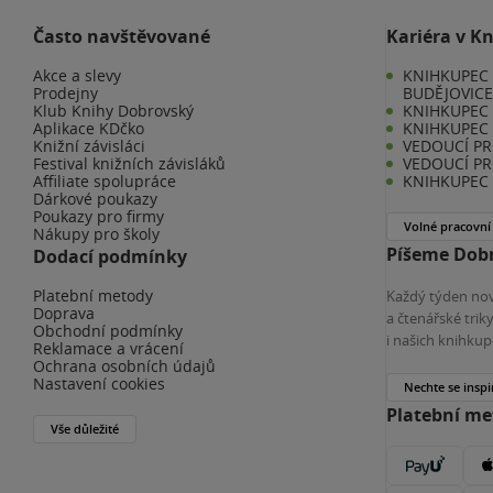
Často navštěvované
Kariéra v K
Akce a slevy
KNIHKUPEC 
Prodejny
BUDĚJOVIC
Klub Knihy Dobrovský
KNIHKUPEC -
Aplikace KDčko
KNIHKUPEC 
Knižní závisláci
VEDOUCÍ PR
Festival knižních závisláků
VEDOUCÍ PR
Affiliate spolupráce
KNIHKUPEC 
Dárkové poukazy
Poukazy pro firmy
Volné pracovní
Nákupy pro školy
Píšeme Dobr
Dodací podmínky
Platební metody
Každý týden nov
Doprava
a čtenářské tri
Obchodní podmínky
i našich knihkup
Reklamace a vrácení
Ochrana osobních údajů
Nastavení cookies
Nechte se inspi
Platební m
Vše důležité