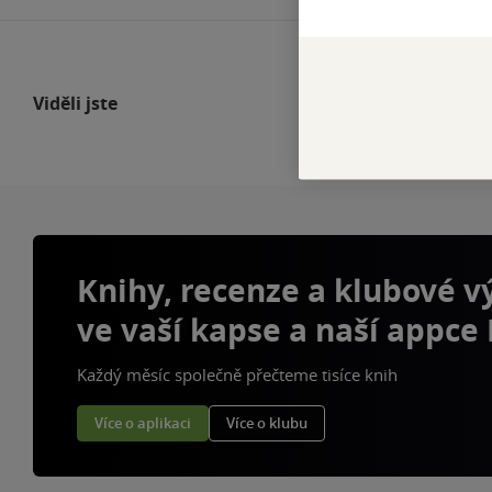
Viděli jste
Knihy, recenze a klubové 
ve vaší kapse a naší appce
Každý měsíc společně přečteme tisíce knih
Více o aplikaci
Více o klubu