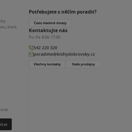
Potřebujete s něčím poradit?
nihy
Často kladené dotazy
ou, která
Kontaktujte nás
Po–Pá:
8:00–17:00
542 220 320
poradime@knihydobrovsky.cz
Všechny kontakty
Naše prodejny
 knih
írat