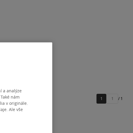
í a analýze
. Také nám
1
/ 1
Přejít
ia v originále.
na
je. Ale vše
stránku