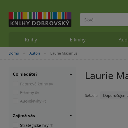
Vyhledávání
Knihy
E-knihy
Aud
Nacházíte
Domů
Autoři
Laurie Maximus
»
»
se
zde:
Laurie M
Co hledáte?
Papírové knihy
(0)
E-knihy
(0)
Doporučujem
Seřadit:
Audioknihy
(0)
Zajímá vás
Strategické hry
(1)