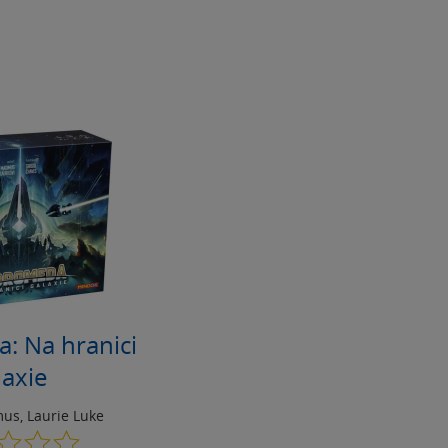
: Na hranici
laxie
mus
,
Laurie Luke
0.0