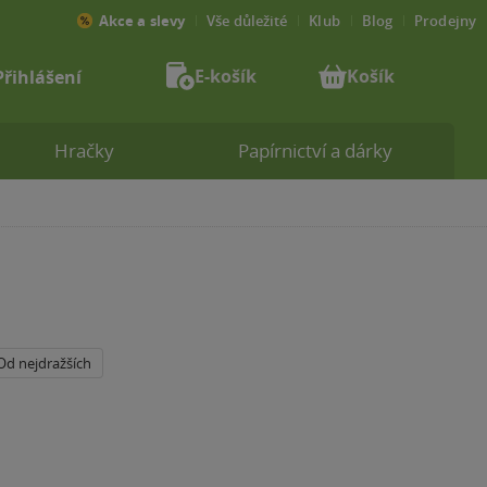
Akce a slevy
Vše důležité
Klub
Blog
Prodejny
E-košík
Košík
Přihlášení
Hračky
Papírnictví a dárky
Od nejdražších