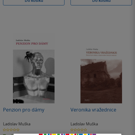
Do košíku
Do košíku
Penzion pro dámy
Veronika vražednice
Ladislav Muška
Ladislav Muška
0.0
0.0
z
z