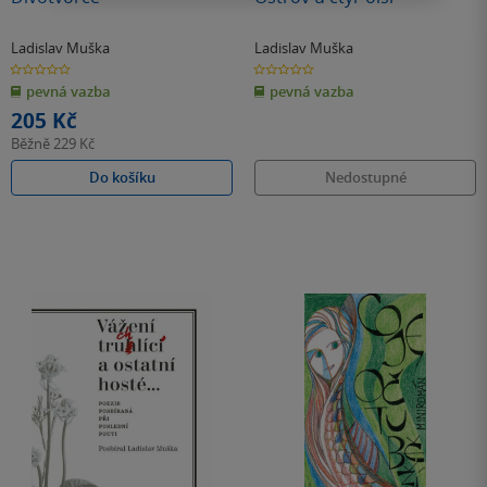
Ladislav Muška
Ladislav Muška
0.0
0.0
z
z
pevná vazba
pevná vazba
5
5
hvězdiček
hvězdiček
205 Kč
Běžně
229 Kč
Do košíku
Nedostupné