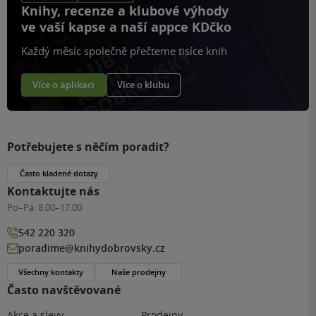
Knihy, recenze a klubové výhody
ve vaší kapse a naší appce KDčko
Každý měsíc společně přečteme tisíce knih
Více o aplikaci
Více o klubu
Potřebujete s něčím poradit?
Často kladené dotazy
Kontaktujte nás
Po–Pá:
8:00–17:00
542 220 320
poradime@knihydobrovsky.cz
Všechny kontakty
Naše prodejny
Často navštěvované
Akce a slevy
Prodejny