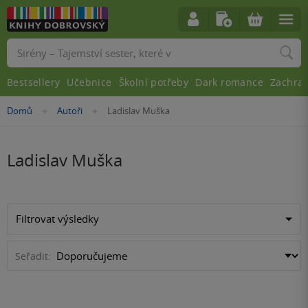
Vyhledávání
Bestsellery
Učebnice
Školní potřeby
Dark romance
Zachra
Nacházíte
Domů
Autoři
Ladislav Muška
»
»
se
zde:
Ladislav Muška
Filtrovat výsledky
Seřadit: