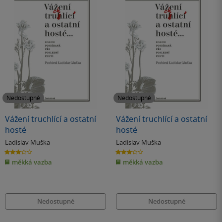
Nedostupné
Nedostupné
Vážení truchlící a ostatní
Vážení truchlící a ostatní
hosté
hosté
Ladislav Muška
Ladislav Muška
3.0
3.0
z
z
měkká vazba
měkká vazba
5
5
hvězdiček
hvězdiček
Nedostupné
Nedostupné