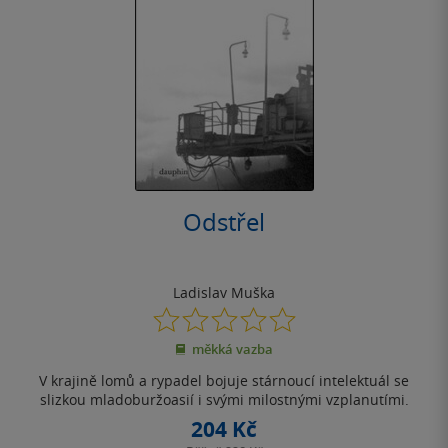
Odstřel
Ladislav Muška
0.0
z
měkká vazba
5
hvězdiček
V krajině lomů a rypadel bojuje stárnoucí intelektuál se
slizkou mladoburžoasií i svými milostnými vzplanutími.
204 Kč