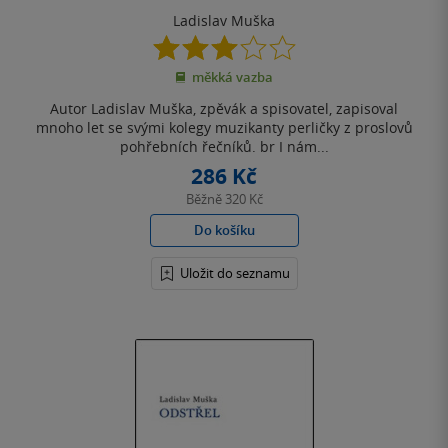
Ladislav Muška
3.0
z
měkká vazba
5
hvězdiček
Autor Ladislav Muška, zpěvák a spisovatel, zapisoval
mnoho let se svými kolegy muzikanty perličky z proslovů
pohřebních řečníků. br I nám...
286 Kč
Běžně
320 Kč
Do košíku
Uložit do seznamu