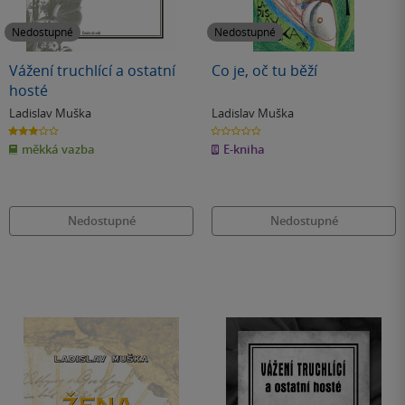
Nedostupné
Nedostupné
Vážení truchlící a ostatní
Co je, oč tu běží
hosté
Ladislav Muška
Ladislav Muška
3.0
0.0
z
z
měkká vazba
E-kniha
5
5
hvězdiček
hvězdiček
Nedostupné
Nedostupné