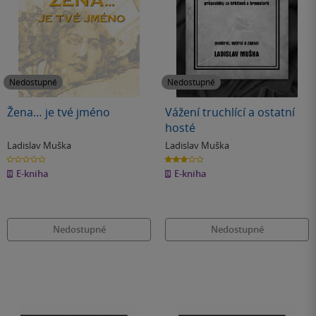
Nedostupné
Nedostupné
Žena… je tvé jméno
Vážení truchlící a ostatní
hosté
Ladislav Muška
Ladislav Muška
0.0
3.0
z
z
E-kniha
E-kniha
5
5
hvězdiček
hvězdiček
Nedostupné
Nedostupné