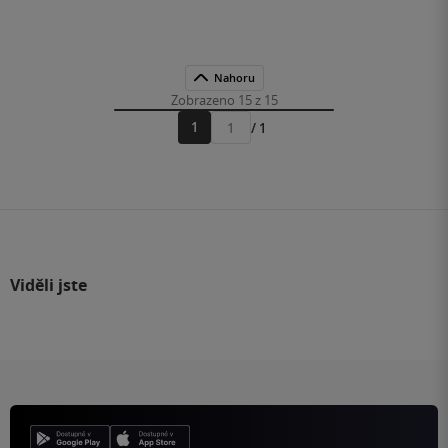
Nahoru
Zobrazeno 15 z 15
1
/ 1
Přejít
na
stránku
Viděli jste