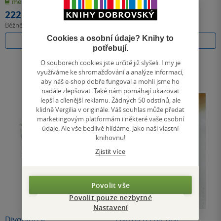
měkká vazba
měkká vazba
5
5
hvězdiček
hvězdiček
222 Kč
204 Kč
Běžně
248 Kč
Běžně
228 Kč
Cookies a osobní údaje? Knihy to
Do košíku
Do košíku
potřebují.
O souborech cookies jste určitě již slyšeli. I my je
využíváme ke shromažďování a analýze informací,
aby náš e-shop dobře fungoval a mohli jsme ho
nadále zlepšovat. Také nám pomáhají ukazovat
lepší a cílenější reklamu. Žádných 50 odstínů, ale
klidně Vergilia v originále. Váš souhlas může předat
marketingovým platformám i některé vaše osobní
údaje. Ale vše bedlivě hlídáme. Jako naši vlastní
knihovnu!
Zjistit více
Povolit vše
Povolit pouze nezbytné
Nedostupné
Nastavení
Divotvorce
Ostrov u čtyř olší