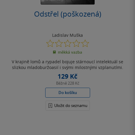
Odstřel (poškozená)
Ladislav Muška
0.0
z
měkká vazba
5
hvězdiček
V krajině lomů a rypadel bojuje stárnoucí intelektuál se
slizkou mladoburžoasií i svými milostnými vzplanutími.
129 Kč
Běžně
228 Kč
Do košíku
Uložit do seznamu