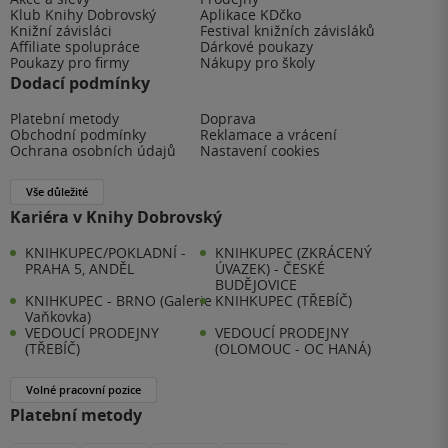
Klub Knihy Dobrovský
Aplikace KDčko
Knižní závisláci
Festival knižních závisláků
Affiliate spolupráce
Dárkové poukazy
Poukazy pro firmy
Nákupy pro školy
Dodací podmínky
Platební metody
Doprava
Obchodní podmínky
Reklamace a vrácení
Ochrana osobních údajů
Nastavení cookies
Vše důležité
Kariéra v Knihy Dobrovský
KNIHKUPEC/POKLADNÍ -
KNIHKUPEC (ZKRÁCENÝ
PRAHA 5, ANDĚL
ÚVAZEK) - ČESKÉ
BUDĚJOVICE
KNIHKUPEC - BRNO (Galerie
KNIHKUPEC (TŘEBÍČ)
Vaňkovka)
VEDOUCÍ PRODEJNY
VEDOUCÍ PRODEJNY
(TŘEBÍČ)
(OLOMOUC - OC HANÁ)
Volné pracovní pozice
Platební metody