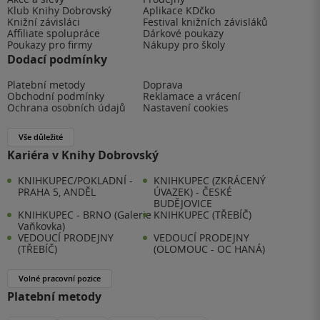
Klub Knihy Dobrovský
Aplikace KDčko
Knižní závisláci
Festival knižních závisláků
Affiliate spolupráce
Dárkové poukazy
Poukazy pro firmy
Nákupy pro školy
Dodací podmínky
Platební metody
Doprava
Obchodní podmínky
Reklamace a vrácení
Ochrana osobních údajů
Nastavení cookies
Vše důležité
Kariéra v Knihy Dobrovský
KNIHKUPEC/POKLADNÍ -
KNIHKUPEC (ZKRÁCENÝ
PRAHA 5, ANDĚL
ÚVAZEK) - ČESKÉ
BUDĚJOVICE
KNIHKUPEC - BRNO (Galerie
KNIHKUPEC (TŘEBÍČ)
Vaňkovka)
VEDOUCÍ PRODEJNY
VEDOUCÍ PRODEJNY
(TŘEBÍČ)
(OLOMOUC - OC HANÁ)
Volné pracovní pozice
Platební metody