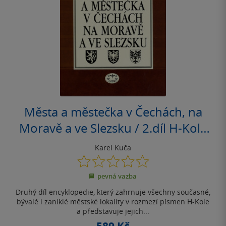
Města a městečka v Čechách, na
Moravě a ve Slezsku / 2.díl H-Kole
(poškozená)
Karel Kuča
0.0
z
pevná vazba
5
hvězdiček
Druhý díl encyklopedie, který zahrnuje všechny současné,
bývalé i zaniklé městské lokality v rozmezí písmen H-Kole
a představuje jejich...