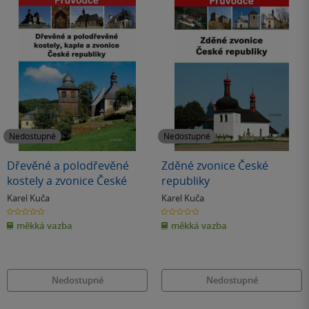
Nedostupné
Nedostupné
Dřevěné a polodřevěné
Zděné zvonice České
kostely a zvonice České
republiky
Karel Kuča
Karel Kuča
0.0
0.0
z
z
měkká vazba
měkká vazba
5
5
hvězdiček
hvězdiček
Nedostupné
Nedostupné