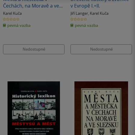
Čechách, na Moravě a ve
v Evropě I.+II.
Slezsku / 4.díl Ml - Pan
Karel Kuča
Jiří Langer
,
Karel Kuča
0.0
0.0
z
z
pevná vazba
pevná vazba
5
5
hvězdiček
hvězdiček
Nedostupné
Nedostupné