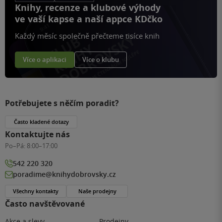
Knihy, recenze a klubové výhody
ve vaší kapse a naší appce KDčko
Každý měsíc společně přečteme tisíce knih
Více o aplikaci
Více o klubu
Potřebujete s něčím poradit?
Často kladené dotazy
Kontaktujte nás
Po–Pá:
8:00–17:00
542 220 320
poradime@knihydobrovsky.cz
Všechny kontakty
Naše prodejny
Často navštěvované
Akce a slevy
Prodejny