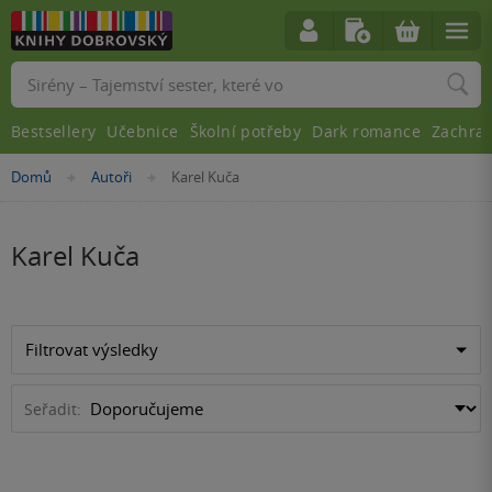
Vyhledávání
Bestsellery
Učebnice
Školní potřeby
Dark romance
Zachra
Nacházíte
Domů
Autoři
Karel Kuča
»
»
se
zde:
Karel Kuča
Filtrovat výsledky
Seřadit: