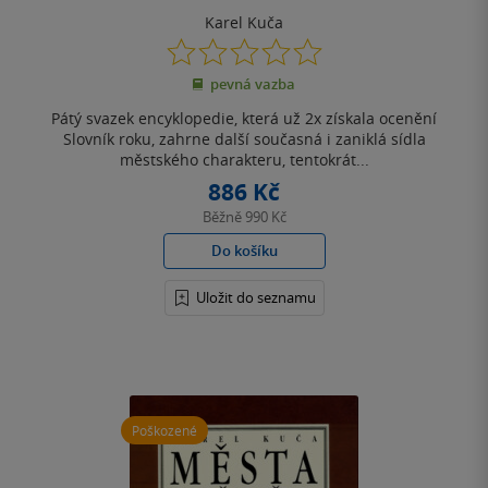
Karel Kuča
0.0
z
pevná vazba
5
hvězdiček
Pátý svazek encyklopedie, která už 2x získala ocenění
Slovník roku, zahrne další současná i zaniklá sídla
městského charakteru, tentokrát...
886 Kč
Běžně
990 Kč
Do košíku
Uložit do seznamu
Poškozené