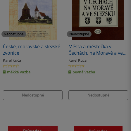
Nedostupné
Nedostupné
České, moravské a slezské
Města a městečka v
zvonice
Čechách, na Moravě a ve
Slezsku / 1.díl A-G
Karel Kuča
Karel Kuča
0.0
0.0
z
z
měkká vazba
pevná vazba
5
5
hvězdiček
hvězdiček
Nedostupné
Nedostupné