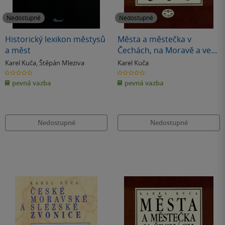
Nedostupné
Nedostupné
Historický lexikon městysů
Města a městečka v
a měst
Čechách, na Moravě a ve
Slezsku / 3.díl Kolí-Mi
Karel Kuča
,
Štěpán Mleziva
Karel Kuča
0.0
0.0
z
z
pevná vazba
pevná vazba
5
5
hvězdiček
hvězdiček
Nedostupné
Nedostupné