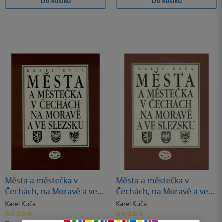
Do košíku
Do košíku
Města a městečka v
Města a městečka v
Čechách, na Moravě a ve
Čechách, na Moravě a ve
Slezsku / 2.díl H-Kole
Slezsku/ 8. díl V-Ž
Karel Kuča
Karel Kuča
0.0
0.0
z
z