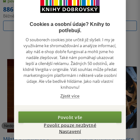
pevná vazba
pevná vazba
5
5
hvězdiček
hvězdiček
886 Kč
886 Kč
Běžně
990 Kč
Běžně
990 Kč
Cookies a osobní údaje? Knihy to
Do košíku
Do košíku
potřebují.
O souborech cookies jste určitě již slyšeli. I my je
využíváme ke shromažďování a analýze informací,
aby náš e-shop dobře fungoval a mohli jsme ho
nadále zlepšovat. Také nám pomáhají ukazovat
lepší a cílenější reklamu. Žádných 50 odstínů, ale
klidně Vergilia v originále. Váš souhlas může předat
marketingovým platformám i některé vaše osobní
údaje. Ale vše bedlivě hlídáme. Jako naši vlastní
knihovnu!
Zjistit více
Povolit vše
Povolit pouze nezbytné
Nedostupné
Nedostupné
Nastavení
Města a městečka v
Dřevěné kostely a zvonice