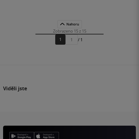
Nahoru
Zobrazeno 15 z 15
1
/ 1
Přejít
na
stránku
Viděli jste