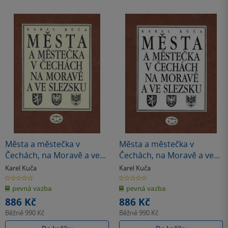
Města a městečka v
Města a městečka v
Čechách, na Moravě a ve
Čechách, na Moravě a ve
Slezsku / 7. díl Str-U
Slezsku / 6. díl Pro-S
Karel Kuča
Karel Kuča
0.0
0.0
z
z
pevná vazba
pevná vazba
5
5
hvězdiček
hvězdiček
886 Kč
886 Kč
Běžně
990 Kč
Běžně
990 Kč