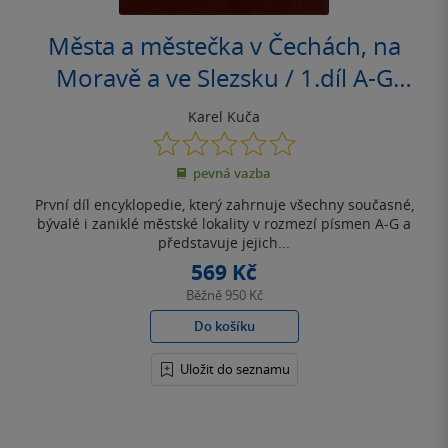
Města a městečka v Čechách, na
Moravě a ve Slezsku / 1.díl A-G
(poškozená)
Karel Kuča
0.0
z
pevná vazba
5
hvězdiček
První díl encyklopedie, který zahrnuje všechny současné,
bývalé i zaniklé městské lokality v rozmezí písmen A-G a
představuje jejich...
569 Kč
Běžně
950 Kč
Do košíku
Uložit do seznamu