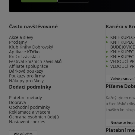
Často navštěvované
Kariéra v K
Akce a slevy
KNIHKUPEC/
Prodejny
KNIHKUPEC 
Klub Knihy Dobrovský
BUDĚJOVIC
Aplikace KDčko
KNIHKUPEC -
Knižní závisláci
KNIHKUPEC 
Festival knižních závisláků
VEDOUCÍ PR
Affiliate spolupráce
VEDOUCÍ PR
Dárkové poukazy
Poukazy pro firmy
Volné pracovní
Nákupy pro školy
Píšeme Dobr
Dodací podmínky
Platební metody
Každý týden nov
Doprava
a čtenářské tri
Obchodní podmínky
i našich knihkup
Reklamace a vrácení
Ochrana osobních údajů
Nastavení cookies
Nechte se inspi
Platební m
Vše důležité