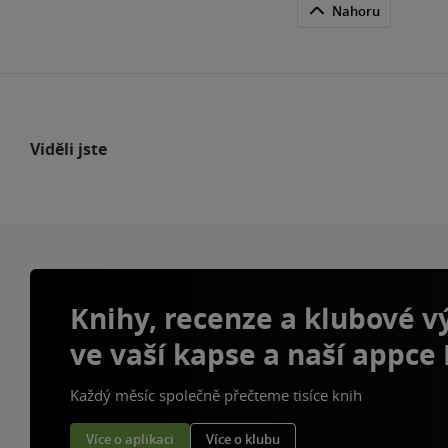
Nahoru
Viděli jste
Knihy, recenze a klubové 
ve vaší kapse a naší appce
Každý měsíc společně přečteme tisíce knih
Více o aplikaci
Více o klubu