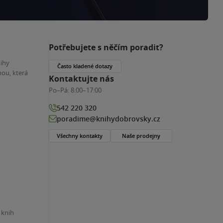
Potřebujete s něčím poradit?
nihy
Často kladené dotazy
ou, která
Kontaktujte nás
Po–Pá:
8:00–17:00
542 220 320
poradime@knihydobrovsky.cz
Všechny kontakty
Naše prodejny
 knih