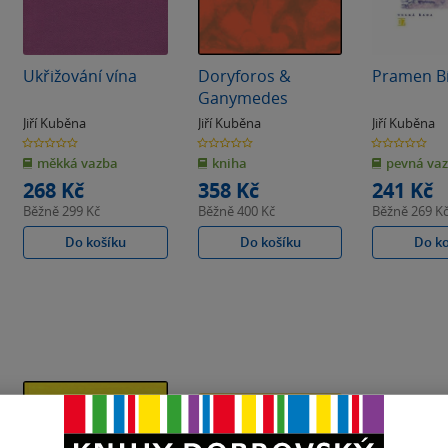
Ukřižování vína
Doryforos &
Pramen B
Ganymedes
Jiří Kuběna
Jiří Kuběna
Jiří Kuběna
0.0
0.0
0.0
z
z
z
měkká vazba
kniha
pevná va
5
5
5
hvězdiček
hvězdiček
hvězdiček
268 Kč
358 Kč
241 Kč
Běžně
299 Kč
Běžně
400 Kč
Běžně
269 K
Do košíku
Do košíku
Do k