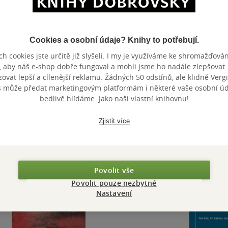
Cookies a osobní údaje? Knihy to potřebují.
Nedostupné
Nedostupné
Nedostupné
h cookies jste určitě již slyšeli. I my je využíváme ke shromažďován
, aby náš e-shop dobře fungoval a mohli jsme ho nadále zlepšovat
Jižní Kříž /Dílo II./
Sešity 1´10 – Jiří
Krásný ryt
vat lepší a cílenější reklamu. Žádných 50 odstínů, ale klidně Vergil
Kuběna. Masky,
vysoké sk
s může předat marketingovým platformám i některé vaše osobní úda
kresby a obrazy
Jiří Kuběna
Jiří Kuběna
Jiří Kuběna
bedlivě hlídáme. Jako naši vlastní knihovnu!
0.0
0.0
0.0
z
z
z
kniha
kniha
měkká va
5
5
5
hvězdiček
hvězdiček
hvězdiček
Zjistit více
Nedostupné
Nedostupné
Nedos
Povolit vše
Povolit pouze nezbytné
Nastavení