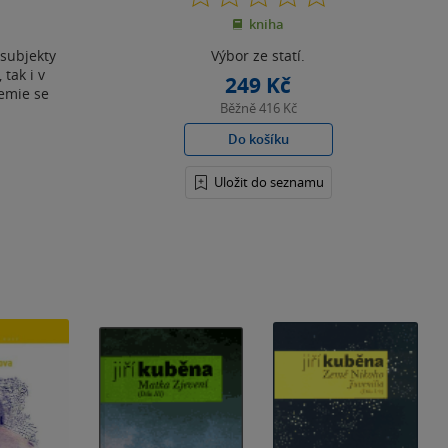
z
kniha
5
hvězdiček
 subjekty
Výbor ze statí.
tak i v
249 Kč
emie se
Běžně
416 Kč
Do košíku
Uložit do seznamu