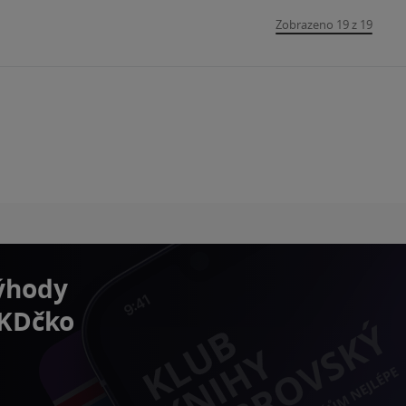
Zobrazeno 19 z 19
výhody
 KDčko