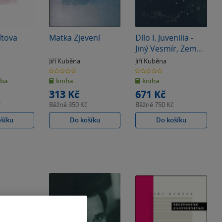
ítova
Matka Zjevení
Dílo I. Juvenilia -
Jiný Vesmír, Země
Nikoho
Jiří Kuběna
Jiří Kuběna
0.0
0.0
z
z
zba
kniha
kniha
5
5
hvězdiček
hvězdiček
313 Kč
671 Kč
č
Běžně
350 Kč
Běžně
750 Kč
ošíku
Do košíku
Do košíku