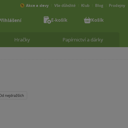
Akce a slevy
Vše důležité
Klub
Blog
Prodejny
E-košík
Košík
Přihlášení
Hračky
Papírnictví a dárky
Od nejdražších