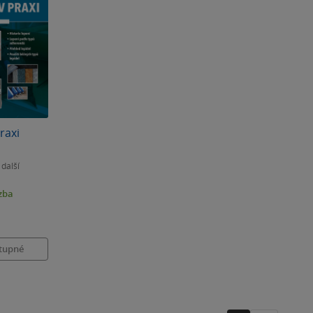
raxi
 další
zba
tupné