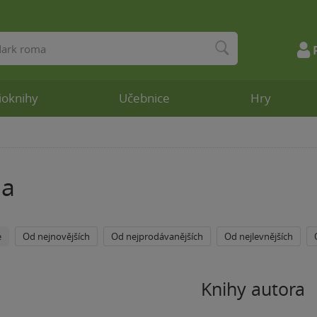
ioknihy
Učebnice
Hry
na
e
Od nejnovějších
Od nejprodávanějších
Od nejlevnějších
Knihy autora