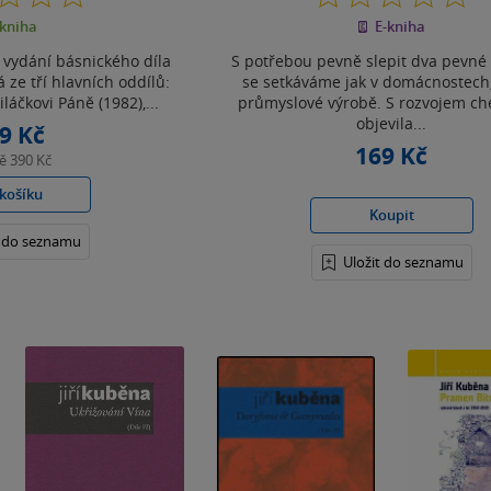
z
z
kniha
E-kniha
5
5
hvězdiček
hvězdiček
 vydání básnického díla
S potřebou pevně slepit dva pevné
 ze tří hlavních oddílů:
se setkáváme jak v domácnostech, 
iláčkovi Páně (1982),...
průmyslové výrobě. S rozvojem ch
objevila...
9 Kč
169 Kč
ně
390 Kč
košíku
Koupit
t do seznamu
Uložit do seznamu