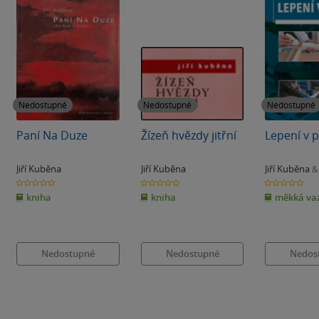
Nedostupné
Nedostupné
Nedostupné
Paní Na Duze
Žízeň hvězdy jitřní
Lepení v p
Jiří Kuběna
Jiří Kuběna
Jiří Kuběna
&
0.0
0.0
0.0
z
z
z
kniha
kniha
měkká va
5
5
5
hvězdiček
hvězdiček
hvězdiček
Nedostupné
Nedostupné
Nedos