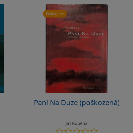
Poškozené
Paní Na Duze (poškozená)
Jiří Kuběna
0.0