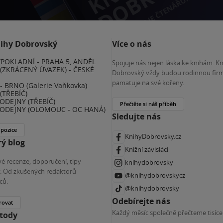
nihy Dobrovský
Více o nás
POKLADNÍ - PRAHA 5, ANDĚL
Spojuje nás nejen láska ke knihám. K
(ZKRÁCENÝ ÚVAZEK) - ČESKÉ
Dobrovský vždy budou rodinnou firm
E
pamatuje na své kořeny.
 BRNO (Galerie Vaňkovka)
(TŘEBÍČ)
ODEJNY (TŘEBÍČ)
Přečtěte si náš příběh
ODEJNY (OLOMOUC - OC HANÁ)
Sledujte nás
 pozice
KnihyDobrovsky.cz
ý blog
Knižní závisláci
é recenze, doporučení, tipy
knihydobrovsky
ky. Od zkušených redaktorů
@knihydobrovskycz
ců.
@knihydobrovsky
Odebírejte nás
rovat
Každý měsíc společně přečteme tisíce
etody