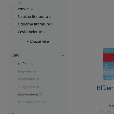
(12)
Poezie
(12)
Naučná literatura
(2)
Odborná literatura
(2)
Česká beletrie
(2)
+ Ukázat více
Stav
Defekt
(2)
Novinka
(0)
Bestseller
(0)
Blížen
Longseller
(0)
Dobrá sleva
(0)
Připravujeme
(0)
Jiří