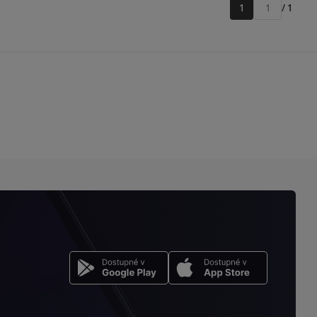
1
/ 1
Přejít
na
stránku