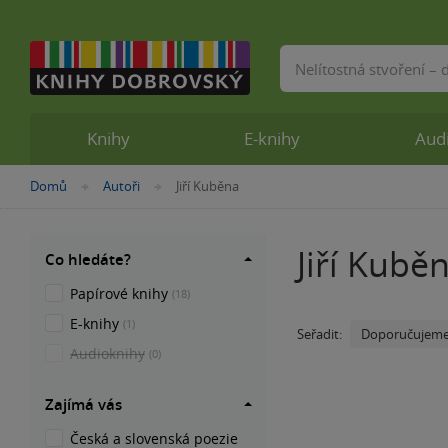
Vyhledávání
Knihy
E-knihy
Aud
Nacházíte
Domů
Autoři
Jiří Kuběna
»
»
se
zde:
Jiří Kubě
Co hledáte?
Papírové knihy
(18)
E-knihy
(1)
Doporučujem
Seřadit:
Audioknihy
(0)
Zajímá vás
Česká a slovenská poezie