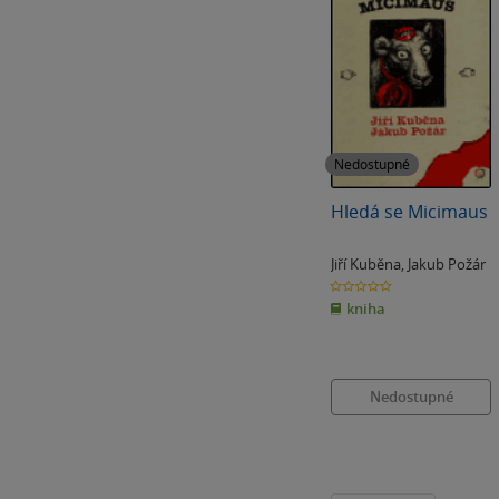
Nedostupné
Hledá se Micimaus
Jiří Kuběna
,
Jakub Požár
0.0
z
kniha
5
hvězdiček
Nedostupné