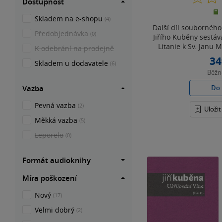
Dostupnost
Skladem na e-shopu
(4)
Další díl souborného
Předobjednávka
(0)
Jiřího Kuběny sestává
Litanie k Sv. Janu M
K odebrání na prodejně
34
Skladem u dodavatele
(6)
Běž
Do 
Vazba
Pevná vazba
(2)
Uloži
Měkká vazba
(5)
Leporelo
(0)
Formát audioknihy
Míra poškození
Nový
(17)
Velmi dobrý
(2)