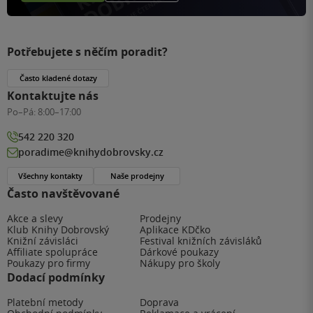
Potřebujete s něčím poradit?
Často kladené dotazy
Kontaktujte nás
Po–Pá:
8:00–17:00
542 220 320
poradime@knihydobrovsky.cz
Všechny kontakty
Naše prodejny
Často navštěvované
Akce a slevy
Prodejny
Klub Knihy Dobrovský
Aplikace KDčko
Knižní závisláci
Festival knižních závisláků
Affiliate spolupráce
Dárkové poukazy
Poukazy pro firmy
Nákupy pro školy
Dodací podmínky
Platební metody
Doprava