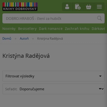
Vyhledávání
Novinky
Bestsellery
Dark romance
Zachraň knihu
Dárkové 
Nacházíte
Domů
Autoři
Kristýna Radějová
»
»
se
zde:
Kristýna Radějová
Filtrovat výsledky
Seřadit: