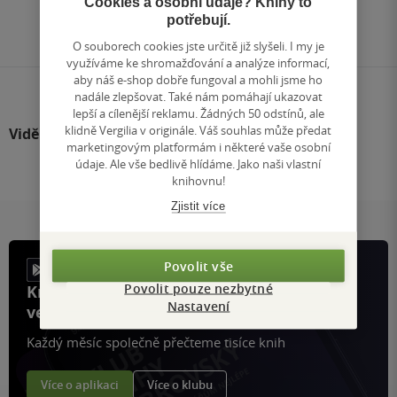
Cookies a osobní údaje? Knihy to
Přejít
potřebují.
na
stránku
O souborech cookies jste určitě již slyšeli. I my je
využíváme ke shromažďování a analýze informací,
aby náš e-shop dobře fungoval a mohli jsme ho
nadále zlepšovat. Také nám pomáhají ukazovat
lepší a cílenější reklamu. Žádných 50 odstínů, ale
klidně Vergilia v originále. Váš souhlas může předat
Viděli jste
marketingovým platformám i některé vaše osobní
údaje. Ale vše bedlivě hlídáme. Jako naši vlastní
knihovnu!
Zjistit více
Povolit vše
Povolit pouze nezbytné
Knihy, recenze a klubové výhody
Nastavení
ve vaší kapse a naší appce KDčko
Každý měsíc společně přečteme tisíce knih
Více o aplikaci
Více o klubu