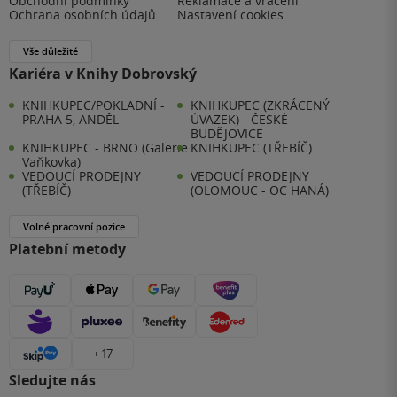
Obchodní podmínky
Reklamace a vrácení
Ochrana osobních údajů
Nastavení cookies
Vše důležité
Kariéra v Knihy Dobrovský
KNIHKUPEC/POKLADNÍ -
KNIHKUPEC (ZKRÁCENÝ
PRAHA 5, ANDĚL
ÚVAZEK) - ČESKÉ
BUDĚJOVICE
KNIHKUPEC - BRNO (Galerie
KNIHKUPEC (TŘEBÍČ)
Vaňkovka)
VEDOUCÍ PRODEJNY
VEDOUCÍ PRODEJNY
(TŘEBÍČ)
(OLOMOUC - OC HANÁ)
Volné pracovní pozice
Platební metody
+ 17
Sledujte nás