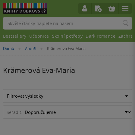
Vyhledávání
Bestsellery
Učebnice
Školní potřeby
Dark romance
Zachra
Nacházíte
Domů
Autoři
Krämerová Eva-Maria
»
»
se
zde:
Krämerová Eva-Maria
Filtrovat výsledky
Seřadit: