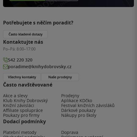
Potřebujete s něčím poradit?
Často kladené dotazy
Kontaktujte nás
Po–Pá:
8:00–17:00
542 220 320
poradime@knihydobrovsky.cz
Všechny kontakty
Naše prodejny
Často navštěvované
Akce a slevy
Prodejny
Klub Knihy Dobrovský
Aplikace KDčko
Knižní závisláci
Festival knižních závisláků
Affiliate spolupráce
Dárkové poukazy
Poukazy pro firmy
Nákupy pro školy
Dodací podmínky
Platební metody
Doprava