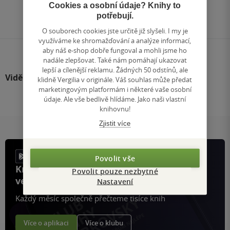
Přejít
Cookies a osobní údaje? Knihy to
na
potřebují.
stránku
O souborech cookies jste určitě již slyšeli. I my je
využíváme ke shromažďování a analýze informací,
aby náš e-shop dobře fungoval a mohli jsme ho
nadále zlepšovat. Také nám pomáhají ukazovat
lepší a cílenější reklamu. Žádných 50 odstínů, ale
Viděli jste
klidně Vergilia v originále. Váš souhlas může předat
marketingovým platformám i některé vaše osobní
údaje. Ale vše bedlivě hlídáme. Jako naši vlastní
knihovnu!
Zjistit více
Povolit vše
Knihy, recenze a klubové výhody
Povolit pouze nezbytné
ve vaší kapse a naší appce KDčko
Nastavení
Každý měsíc společně přečteme tisíce knih
Více o aplikaci
Více o klubu