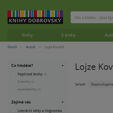
Vyhledávání
Knihy
E-knihy
Aud
Nacházíte
Domů
Autoři
Lojze Kovačič
»
»
se
zde:
Lojze Kov
Co hledáte?
Papírové knihy
(4)
E-knihy
(0)
Doporučujem
Seřadit:
Audioknihy
(0)
Zajímá vás
Literární vědy a lingvistika