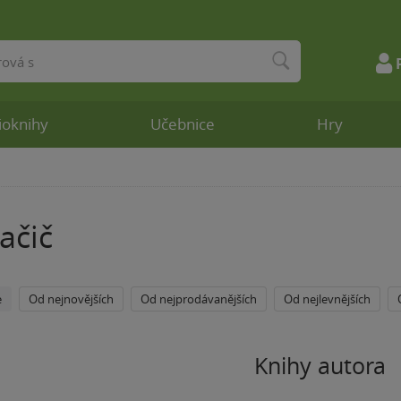
ioknihy
Učebnice
Hry
ačič
e
Od nejnovějších
Od nejprodávanějších
Od nejlevnějších
Knihy autora