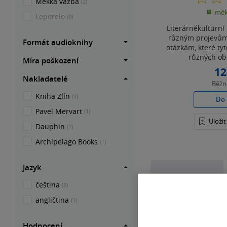
Měkká vazba
(2)
měk
Leporelo
(0)
Literárněkulturní
různým projevům 
Formát audioknihy
otázkám, které tyt
různých ob
Míra poškození
12
Nakladatelé
Běž
Kniha Zlín
(1)
Do 
Pavel Mervart
(1)
Uloži
Dauphin
(1)
Archipelago Books
(1)
Jazyk
čeština
(3)
angličtina
(1)
Hodnocení