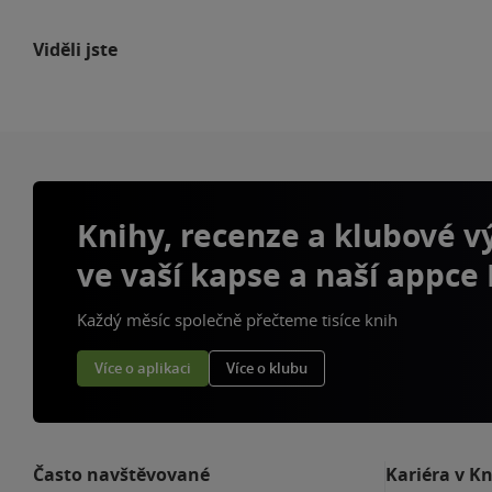
Viděli jste
Knihy, recenze a klubové 
ve vaší kapse a naší appce
Každý měsíc společně přečteme tisíce knih
Více o aplikaci
Více o klubu
Často navštěvované
Kariéra v K