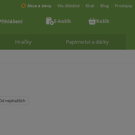
Akce a slevy
Vše důležité
Klub
Blog
Prodejny
E-košík
Košík
Přihlášení
Hračky
Papírnictví a dárky
Od nejdražších