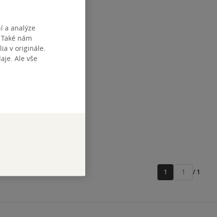
í a analýze
. Také nám
ia v originále.
je. Ale vše
1
/ 1
Přejít
na
stránku