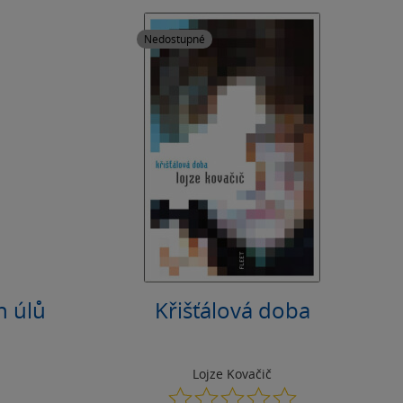
Nedostupné
h úlů
Křišťálová doba
Lojze Kovačič
0.0