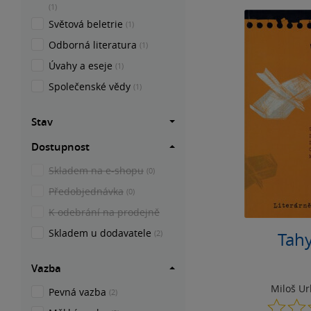
(1)
Světová beletrie
(1)
Odborná literatura
(1)
Úvahy a eseje
(1)
Společenské vědy
(1)
Stav
Dostupnost
Skladem na e-shopu
(0)
Předobjednávka
(0)
K odebrání na prodejně
Skladem u dodavatele
(2)
Tah
Vazba
Miloš U
Pevná vazba
(2)