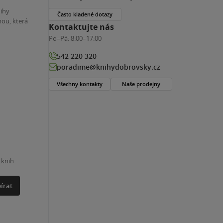
nihy
Často kladené dotazy
ou, která
Kontaktujte nás
Po–Pá:
8:00–17:00
542 220 320
poradime@knihydobrovsky.cz
Všechny kontakty
Naše prodejny
 knih
írat