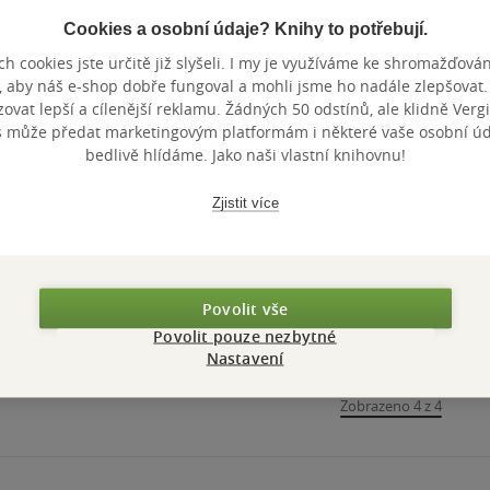
Cookies a osobní údaje? Knihy to potřebují.
h cookies jste určitě již slyšeli. I my je využíváme ke shromažďován
, aby náš e-shop dobře fungoval a mohli jsme ho nadále zlepšovat
vat lepší a cílenější reklamu. Žádných 50 odstínů, ale klidně Vergil
s může předat marketingovým platformám i některé vaše osobní úda
bedlivě hlídáme. Jako naši vlastní knihovnu!
Zjistit více
Povolit vše
Povolit pouze nezbytné
Nastavení
Zobrazeno 4 z 4