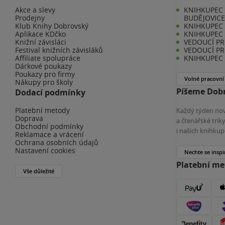
Akce a slevy
KNIHKUPEC 
Prodejny
BUDĚJOVIC
Klub Knihy Dobrovský
KNIHKUPEC -
Aplikace KDčko
KNIHKUPEC 
Knižní závisláci
VEDOUCÍ PR
Festival knižních závisláků
VEDOUCÍ PR
Affiliate spolupráce
KNIHKUPEC 
Dárkové poukazy
Poukazy pro firmy
Volné pracovní
Nákupy pro školy
Píšeme Dobr
Dodací podmínky
Platební metody
Každý týden nov
Doprava
a čtenářské tri
Obchodní podmínky
i našich knihkup
Reklamace a vrácení
Ochrana osobních údajů
Nastavení cookies
Nechte se inspi
Platební m
Vše důležité