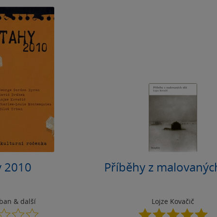
y 2010
Příběhy z malovanýc
rban
& další
Lojze Kovačič
0.0
5.0