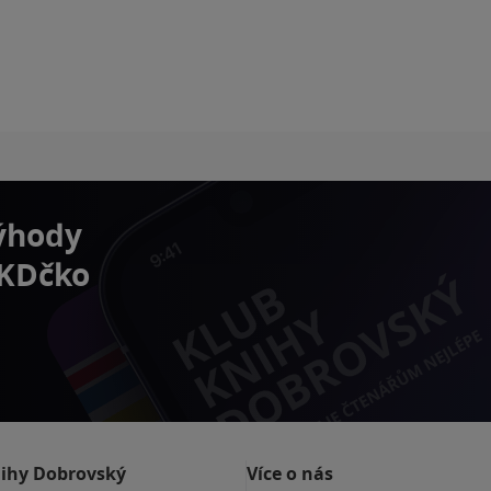
výhody
 KDčko
nihy Dobrovský
Více o nás