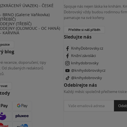
(ZKRÁCENÝ ÚVAZEK) - ČESKÉ
Spojuje nás nejen láska ke knihám. K
E
Dobrovský vždy budou rodinnou firm
 BRNO (Galerie Vaňkovka)
pamatuje na své kořeny.
(TŘEBÍČ)
ODEJNY (TŘEBÍČ)
ODEJNY (OLOMOUC - OC HANÁ)
Přečtěte si náš příběh
- KARVINÁ
Sledujte nás
 pozice
KnihyDobrovsky.cz
ý blog
Knižní závisláci
é recenze, doporučení, tipy
knihydobrovsky
ky. Od zkušených redaktorů
@knihydobrovskycz
ců.
@knihydobrovsky
Odebírejte nás
rovat
Každý měsíc společně přečteme tisíce
etody
Odeb